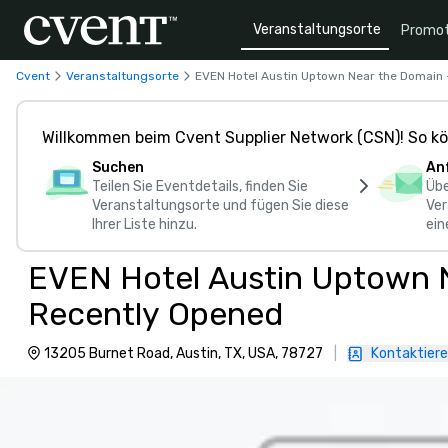
Veranstaltungsorte
Promot
Cvent
Veranstaltungsorte
EVEN Hotel Austin Uptown Near the Domain
Willkommen beim Cvent Supplier Network (CSN)! So kö
Suchen
An
Teilen Sie Eventdetails, finden Sie
Übe
Veranstaltungsorte und fügen Sie diese
Ver
Ihrer Liste hinzu.
ein
EVEN Hotel Austin Uptown 
Recently Opened
13205 Burnet Road, Austin, TX, USA, 78727
|
Kontaktiere