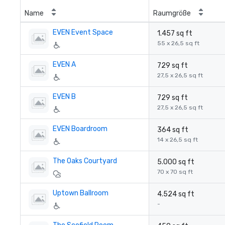
Name
Raumgröße
EVEN Event Space
1.457 sq ft
55 x 26,5 sq ft
EVEN A
729 sq ft
27,5 x 26,5 sq ft
EVEN B
729 sq ft
27,5 x 26,5 sq ft
EVEN Boardroom
364 sq ft
14 x 26,5 sq ft
The Oaks Courtyard
5.000 sq ft
70 x 70 sq ft
Uptown Ballroom
4.524 sq ft
-