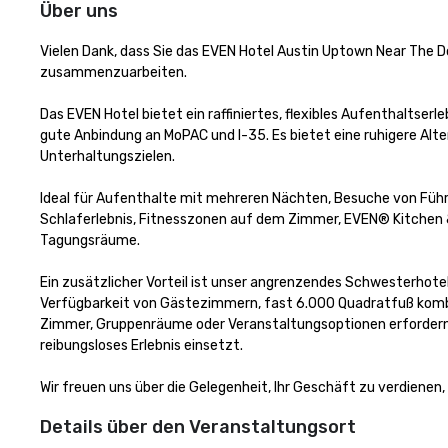
Über uns
Vielen Dank, dass Sie das EVEN Hotel Austin Uptown Near The D
zusammenzuarbeiten.

Das EVEN Hotel bietet ein raffiniertes, flexibles Aufenthaltserl
gute Anbindung an MoPAC und I-35. Es bietet eine ruhigere Alte
Unterhaltungszielen.

Ideal für Aufenthalte mit mehreren Nächten, Besuche von Füh
Schlaferlebnis, Fitnesszonen auf dem Zimmer, EVEN® Kitchen & B
Tagungsräume.

Ein zusätzlicher Vorteil ist unser angrenzendes Schwesterhot
Verfügbarkeit von Gästezimmern, fast 6.000 Quadratfuß kombin
Zimmer, Gruppenräume oder Veranstaltungsoptionen erfordern — 
reibungsloses Erlebnis einsetzt.

Wir freuen uns über die Gelegenheit, Ihr Geschäft zu verdienen
Details über den Veranstaltungsort