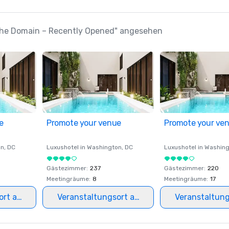
 the Domain – Recently Opened" angesehen
e
Promote your venue
Promote your ve
on
, DC
Luxushotel in
Washington
, DC
Luxushotel in
Washing
Gästezimmer
:
237
Gästezimmer
:
220
Meetingräume
:
8
Meetingräume
:
17
ort auswählen
Veranstaltungsort auswählen
Veranstaltun