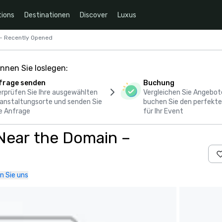
ions
Destinationen
Discover
Luxus
 – Recently Opened
nnen Sie loslegen:
frage senden
Buchung
rprüfen Sie Ihre ausgewählten
Vergleichen Sie Angebot
anstaltungsorte und senden Sie
buchen Sie den perfekte
e Anfrage
für Ihr Event
Near the Domain –
n Sie uns