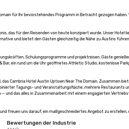
omain für Ihr bevorstehendes Programm in Betracht gezogen haben. Wi
ebnis, das für den Reisenden von heute konzipiert wurde. Unser Hotel li
rnative und bietet den Gästen gleichzeitig die Nähe zu Austins führe
rungskräften, Schulungsprogramme und projektreisen. Gäste genieße
ar, ein rund um die Uhr geöffnetes Athletic Studio, kostenlose Parkp
el, das Cambria Hotel Austin Uptown Near The Domain. Zusammen biete
ierter Tagungs- und Veranstaltungsfläche, mehrere Restaurants und d
und das alles in Zusammenarbeit mit einem engagierten Vertriebsteam
, und freuen uns darauf, ein maßgeschneidertes Angebot zu erstellen,
Bewertungen der Industrie