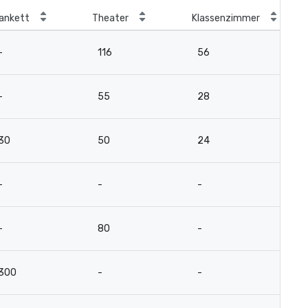
ankett
Theater
Klassenzimmer
Bo
-
116
56
3
-
55
28
1
30
50
24
-
-
-
-
1
-
80
-
-
300
-
-
-