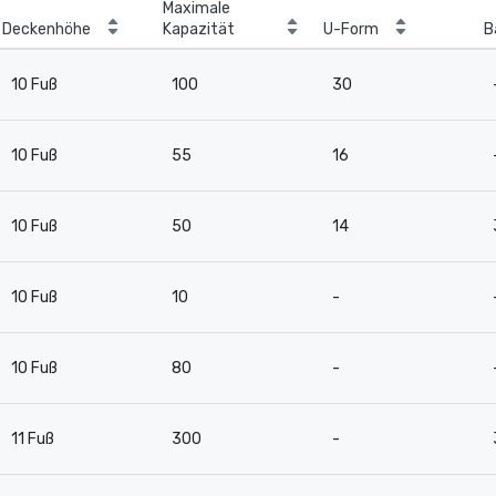
Maximale
Deckenhöhe
Kapazität
U-Form
B
10 Fuß
100
30
10 Fuß
55
16
10 Fuß
50
14
10 Fuß
10
-
10 Fuß
80
-
11 Fuß
300
-