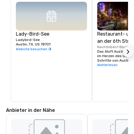
Lady-Bird-See
Restaurant- und
Ladybird-See
an der 6th Stre
Austin, TX, US 78701
Nachtleben
1 Block
Website besuchen
Das Aloft Austin Dow
im Herzen des Gesche
Schritte von Austins
Restaurants und Nach
Weiterlesen
Street entfernt.
Anbieter in der Nähe