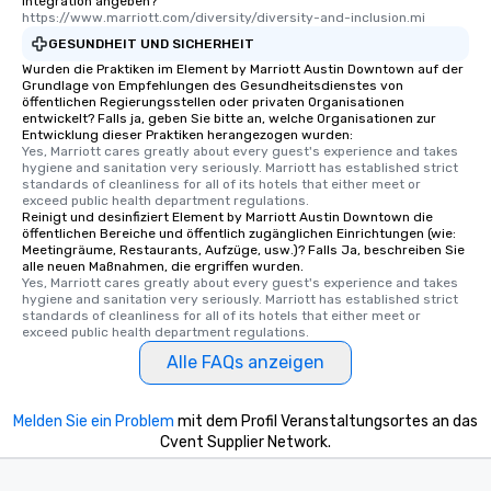
Integration angeben?
https://www.marriott.com/diversity/diversity-and-inclusion.mi
GESUNDHEIT UND SICHERHEIT
Wurden die Praktiken im Element by Marriott Austin Downtown auf der
Grundlage von Empfehlungen des Gesundheitsdienstes von
öffentlichen Regierungsstellen oder privaten Organisationen
entwickelt? Falls ja, geben Sie bitte an, welche Organisationen zur
Entwicklung dieser Praktiken herangezogen wurden:
Yes, Marriott cares greatly about every guest's experience and takes 
hygiene and sanitation very seriously. Marriott has established strict 
standards of cleanliness for all of its hotels that either meet or 
exceed public health department regulations. 
Reinigt und desinfiziert Element by Marriott Austin Downtown die
öffentlichen Bereiche und öffentlich zugänglichen Einrichtungen (wie:
Meetingräume, Restaurants, Aufzüge, usw.)? Falls Ja, beschreiben Sie
alle neuen Maßnahmen, die ergriffen wurden.
Yes, Marriott cares greatly about every guest's experience and takes 
hygiene and sanitation very seriously. Marriott has established strict 
standards of cleanliness for all of its hotels that either meet or 
exceed public health department regulations. 
Alle FAQs anzeigen
Melden Sie ein Problem
mit dem Profil Veranstaltungsortes an das
Cvent Supplier Network.