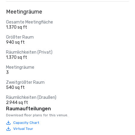
Meetingräume
Gesamte Meetingfläche
1.370 sq ft
Größter Raum
940 sq ft
Räumlichkeiten (Privat)
1.370 sq ft
Meetingräume
3
Zweitgrößter Raum
540 sq ft
Räumlichkeiten (Draußen)
2.944 sq ft
Raumaufteilungen
Download floor plans for this venue.
Capacity Chart
Virtual Tour