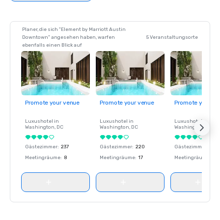
Planer, die sich "Element by Marriott Austin
Downtown" angesehen haben, warfen
5 Veranstaltungsorte
ebenfalls einen Blick auf
Promote your venue
Promote your venue
Promote your ve
Luxushotel in
Luxushotel in
Luxushotel in
Washington
, DC
Washington
, DC
Washington
, DC
Gästezimmer
:
237
Gästezimmer
:
220
Gästezimmer
:
237
Meetingräume
:
8
Meetingräume
:
17
Meetingräume
:
8