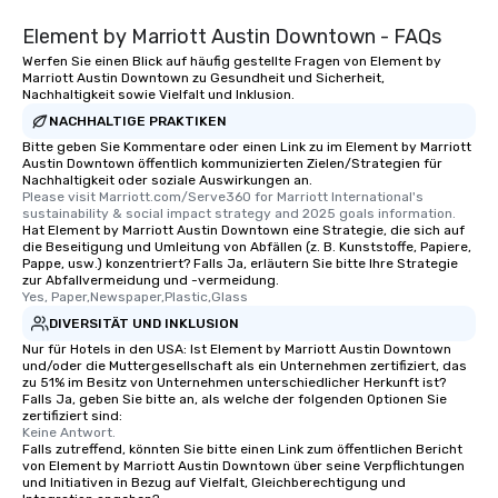
Element by Marriott Austin Downtown - FAQs
Werfen Sie einen Blick auf häufig gestellte Fragen von Element by
Marriott Austin Downtown zu Gesundheit und Sicherheit,
Nachhaltigkeit sowie Vielfalt und Inklusion.
NACHHALTIGE PRAKTIKEN
Bitte geben Sie Kommentare oder einen Link zu im Element by Marriott
Austin Downtown öffentlich kommunizierten Zielen/Strategien für
Nachhaltigkeit oder soziale Auswirkungen an.
Please visit Marriott.com/Serve360 for Marriott International's 
sustainability & social impact strategy and 2025 goals information.
Hat Element by Marriott Austin Downtown eine Strategie, die sich auf
die Beseitigung und Umleitung von Abfällen (z. B. Kunststoffe, Papiere,
Pappe, usw.) konzentriert? Falls Ja, erläutern Sie bitte Ihre Strategie
zur Abfallvermeidung und -vermeidung.
Yes, Paper,Newspaper,Plastic,Glass
DIVERSITÄT UND INKLUSION
Nur für Hotels in den USA: Ist Element by Marriott Austin Downtown
und/oder die Muttergesellschaft als ein Unternehmen zertifiziert, das
zu 51% im Besitz von Unternehmen unterschiedlicher Herkunft ist?
Falls Ja, geben Sie bitte an, als welche der folgenden Optionen Sie
zertifiziert sind:
Keine Antwort.
Falls zutreffend, könnten Sie bitte einen Link zum öffentlichen Bericht
von Element by Marriott Austin Downtown über seine Verpflichtungen
und Initiativen in Bezug auf Vielfalt, Gleichberechtigung und