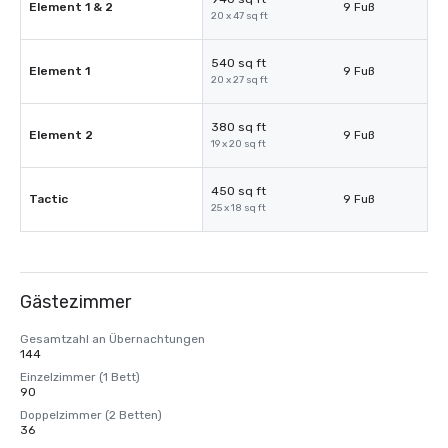
Element 1 & 2
9 Fuß
20 x 47 sq ft
540 sq ft
Element 1
9 Fuß
20 x 27 sq ft
380 sq ft
Element 2
9 Fuß
19 x 20 sq ft
450 sq ft
Tactic
9 Fuß
25 x 18 sq ft
Gästezimmer
Gesamtzahl an Übernachtungen
144
Einzelzimmer (1 Bett)
90
Doppelzimmer (2 Betten)
36