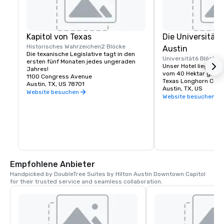
Kapitol von Texas
Die Universität 
Historisches Wahrzeichen
2 Blöcke
Austin
Die texanische Legislative tagt in den 
Universität
6 Blöcke
ersten fünf Monaten jedes ungeraden 
Unser Hotel liegt nu
Jahres!
vom 40 Hektar große
1100 Congress Avenue
Texas Longhorn Count
Austin, TX, US 78701
Austin, TX, US
Website besuchen
Website besuchen
Empfohlene Anbieter
Handpicked by DoubleTree Suites by Hilton Austin Downtown Capitol 
for their trusted service and seamless collaboration.