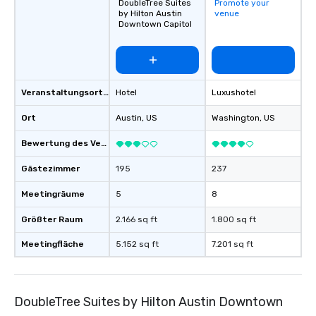
DoubleTree Suites
Promote your
opportunities to support them as well.
by Hilton Austin
venue
We welcome the opportunity to serve
Downtown Capitol
and look forward to meeting you.
Veranstaltungsortstyp
Hotel
Luxushotel
Ort
Austin
, US
Washington
, US
Bewertung des Veranstaltungsortes
Gästezimmer
195
237
Meetingräume
5
8
Größter Raum
2.166 sq ft
1.800 sq ft
Meetingfläche
5.152 sq ft
7.201 sq ft
DoubleTree Suites by Hilton Austin Downtown