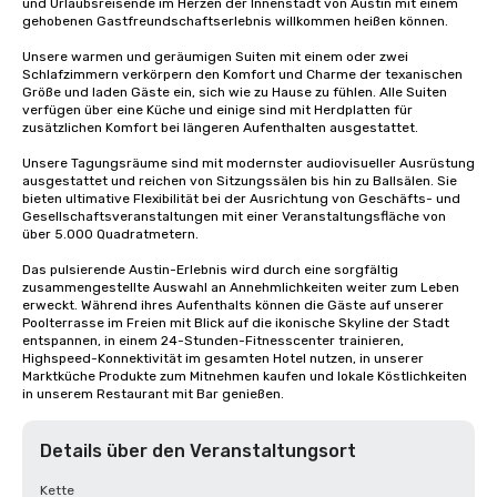
und Urlaubsreisende im Herzen der Innenstadt von Austin mit einem 
gehobenen Gastfreundschaftserlebnis willkommen heißen können. 

Unsere warmen und geräumigen Suiten mit einem oder zwei 
Schlafzimmern verkörpern den Komfort und Charme der texanischen 
Größe und laden Gäste ein, sich wie zu Hause zu fühlen. Alle Suiten 
verfügen über eine Küche und einige sind mit Herdplatten für 
zusätzlichen Komfort bei längeren Aufenthalten ausgestattet. 

Unsere Tagungsräume sind mit modernster audiovisueller Ausrüstung 
ausgestattet und reichen von Sitzungssälen bis hin zu Ballsälen. Sie 
bieten ultimative Flexibilität bei der Ausrichtung von Geschäfts- und 
Gesellschaftsveranstaltungen mit einer Veranstaltungsfläche von 
über 5.000 Quadratmetern. 

Das pulsierende Austin-Erlebnis wird durch eine sorgfältig 
zusammengestellte Auswahl an Annehmlichkeiten weiter zum Leben 
erweckt. Während ihres Aufenthalts können die Gäste auf unserer 
Poolterrasse im Freien mit Blick auf die ikonische Skyline der Stadt 
entspannen, in einem 24-Stunden-Fitnesscenter trainieren, 
Highspeed-Konnektivität im gesamten Hotel nutzen, in unserer 
Marktküche Produkte zum Mitnehmen kaufen und lokale Köstlichkeiten 
in unserem Restaurant mit Bar genießen.
Details über den Veranstaltungsort
Kette