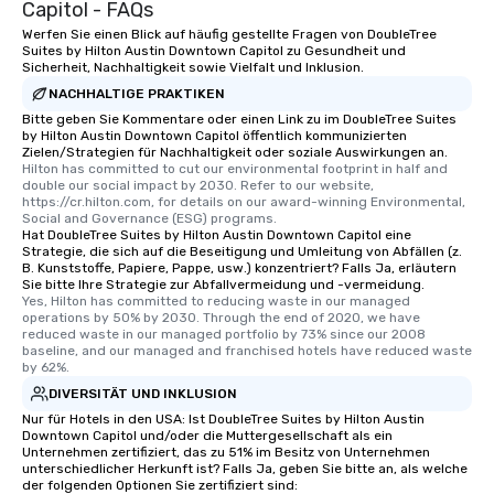
Capitol - FAQs
Werfen Sie einen Blick auf häufig gestellte Fragen von DoubleTree
Suites by Hilton Austin Downtown Capitol zu Gesundheit und
Sicherheit, Nachhaltigkeit sowie Vielfalt und Inklusion.
NACHHALTIGE PRAKTIKEN
Bitte geben Sie Kommentare oder einen Link zu im DoubleTree Suites
by Hilton Austin Downtown Capitol öffentlich kommunizierten
Zielen/Strategien für Nachhaltigkeit oder soziale Auswirkungen an.
Hilton has committed to cut our environmental footprint in half and 
double our social impact by 2030. Refer to our website, 
https://cr.hilton.com, for details on our award-winning Environmental, 
Social and Governance (ESG) programs.
Hat DoubleTree Suites by Hilton Austin Downtown Capitol eine
Strategie, die sich auf die Beseitigung und Umleitung von Abfällen (z.
B. Kunststoffe, Papiere, Pappe, usw.) konzentriert? Falls Ja, erläutern
Sie bitte Ihre Strategie zur Abfallvermeidung und -vermeidung.
Yes, Hilton has committed to reducing waste in our managed 
operations by 50% by 2030. Through the end of 2020, we have 
reduced waste in our managed portfolio by 73% since our 2008 
baseline, and our managed and franchised hotels have reduced waste 
by 62%.
DIVERSITÄT UND INKLUSION
Nur für Hotels in den USA: Ist DoubleTree Suites by Hilton Austin
Downtown Capitol und/oder die Muttergesellschaft als ein
Unternehmen zertifiziert, das zu 51% im Besitz von Unternehmen
unterschiedlicher Herkunft ist? Falls Ja, geben Sie bitte an, als welche
der folgenden Optionen Sie zertifiziert sind: