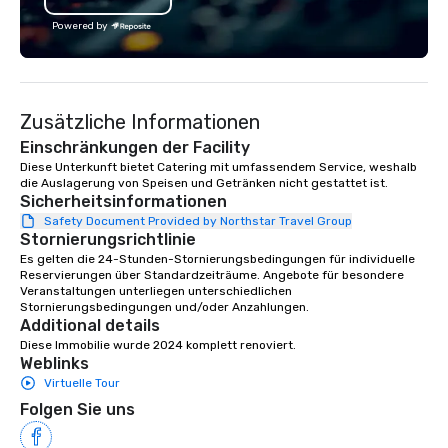
exciting wedding rental selections
and unparalleled event rental support,
Powered by
it’s clear that weddings move and
inspire us. To us, Love is Love, and
whatever its form, it’s a Beautiful
Thing. We celebrate all loving
Zusätzliche Informationen
relationships that bring people
Einschränkungen der Facility
together, and support all wedding
Diese Unterkunft bietet Catering mit umfassendem Service, weshalb 
couples throughout our communities.
die Auslagerung von Speisen und Getränken nicht gestattet ist.
We’re huge fans of socials and
Sicherheitsinformationen
celebrations where people share
Safety Document Provided by Northstar Travel Group
laughter and find joy. From birthdays,
Stornierungsrichtlinie
to anniversaries, to graduations and
Es gelten die 24-Stunden-Stornierungsbedingungen für individuelle 
more, Premiere will bring the basics
Reservierungen über Standardzeiträume. Angebote für besondere 
Veranstaltungen unterliegen unterschiedlichen 
you need to the party, and provide the
Stornierungsbedingungen und/oder Anzahlungen.
‘frills’ you want to help realize your
Additional details
event dreams. If on the other hand,
Diese Immobilie wurde 2024 komplett renoviert.
you’re wanting to ‘get down to
Weblinks
business’, we can handle your wants
Virtuelle Tour
and needs equally well. We’re in
Folgen Sie uns
business too, and we know you’re
looking for the best rental and event