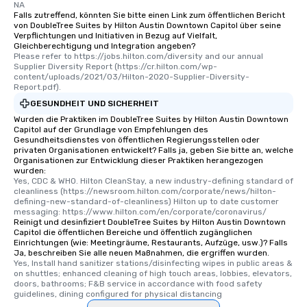
NA
Falls zutreffend, könnten Sie bitte einen Link zum öffentlichen Bericht
von DoubleTree Suites by Hilton Austin Downtown Capitol über seine
Verpflichtungen und Initiativen in Bezug auf Vielfalt,
Gleichberechtigung und Integration angeben?
Please refer to https://jobs.hilton.com/diversity and our annual 
Supplier Diversity Report (https://cr.hilton.com/wp-
content/uploads/2021/03/Hilton-2020-Supplier-Diversity-
Report.pdf).
GESUNDHEIT UND SICHERHEIT
Wurden die Praktiken im DoubleTree Suites by Hilton Austin Downtown
Capitol auf der Grundlage von Empfehlungen des
Gesundheitsdienstes von öffentlichen Regierungsstellen oder
privaten Organisationen entwickelt? Falls ja, geben Sie bitte an, welche
Organisationen zur Entwicklung dieser Praktiken herangezogen
wurden:
Yes, CDC & WHO. Hilton CleanStay, a new industry-defining standard of 
cleanliness (https://newsroom.hilton.com/corporate/news/hilton-
defining-new-standard-of-cleanliness) Hilton up to date customer 
messaging: https://www.hilton.com/en/corporate/coronavirus/
Reinigt und desinfiziert DoubleTree Suites by Hilton Austin Downtown
Capitol die öffentlichen Bereiche und öffentlich zugänglichen
Einrichtungen (wie: Meetingräume, Restaurants, Aufzüge, usw.)? Falls
Ja, beschreiben Sie alle neuen Maßnahmen, die ergriffen wurden.
Yes, Install hand sanitizer stations/disinfecting wipes in public areas & 
on shuttles; enhanced cleaning of high touch areas, lobbies, elevators, 
doors, bathrooms; F&B service in accordance with food safety 
guidelines, dining configured for physical distancing