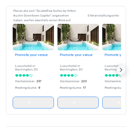
Planer, die sich "DoubleTree Suites by Hilton
Austin Downtown Capitol" angesehen
5 Veranstaltungsorte
haben, warfen ebenfalls einen Blick auf
Promote your venue
Promote your venue
Promote your ve
Luxushotel in
Luxushotel in
Luxushotel in
Washington
, DC
Washington
, DC
Washington
, DC
Gästezimmer
:
237
Gästezimmer
:
220
Gästezimmer
:
237
Meetingräume
:
8
Meetingräume
:
17
Meetingräume
:
8