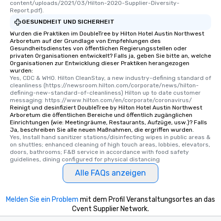
content/uploads/2021/03/Hilton-2020-Supplier-Diversity-
Report.pdf).
GESUNDHEIT UND SICHERHEIT
Wurden die Praktiken im DoubleTree by Hilton Hotel Austin Northwest
Arboretum auf der Grundlage von Empfehlungen des
Gesundheitsdienstes von öffentlichen Regierungsstellen oder
privaten Organisationen entwickelt? Falls ja, geben Sie bitte an, welche
Organisationen zur Entwicklung dieser Praktiken herangezogen
wurden:
Yes, CDC & WHO. Hilton CleanStay, a new industry-defining standard of 
cleanliness (https://newsroom.hilton.com/corporate/news/hilton-
defining-new-standard-of-cleanliness) Hilton up to date customer 
messaging: https://www.hilton.com/en/corporate/coronavirus/
Reinigt und desinfiziert DoubleTree by Hilton Hotel Austin Northwest
Arboretum die öffentlichen Bereiche und öffentlich zugänglichen
Einrichtungen (wie: Meetingräume, Restaurants, Aufzüge, usw.)? Falls
Ja, beschreiben Sie alle neuen Maßnahmen, die ergriffen wurden.
Yes, Install hand sanitizer stations/disinfecting wipes in public areas & 
on shuttles; enhanced cleaning of high touch areas, lobbies, elevators, 
doors, bathrooms; F&B service in accordance with food safety 
guidelines, dining configured for physical distancing
Alle FAQs anzeigen
Melden Sie ein Problem
mit dem Profil Veranstaltungsortes an das
Cvent Supplier Network.