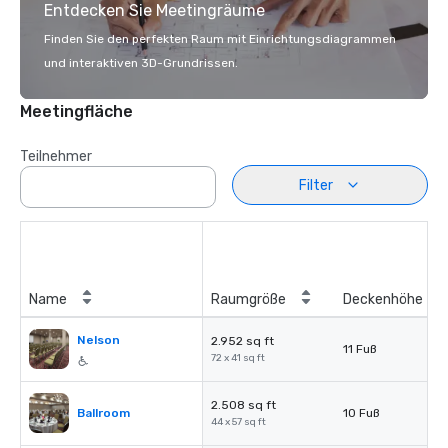
Entdecken Sie Meetingräume
Finden Sie den perfekten Raum mit Einrichtungsdiagrammen
und interaktiven 3D-Grundrissen.
Meetingfläche
Teilnehmer
Filter
Name
Raumgröße
Deckenhöhe
Nelson
2.952 sq ft
11 Fuß
72 x 41 sq ft
2.508 sq ft
Ballroom
10 Fuß
44 x 57 sq ft