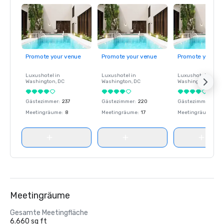
Promote your venue
Promote your venue
Promote your ve
Luxushotel in
Luxushotel in
Luxushotel in
Washington
, DC
Washington
, DC
Washington
, DC
Gästezimmer
:
237
Gästezimmer
:
220
Gästezimmer
:
237
Meetingräume
:
8
Meetingräume
:
17
Meetingräume
:
8
Meetingräume
Gesamte Meetingfläche
6.660 sq ft