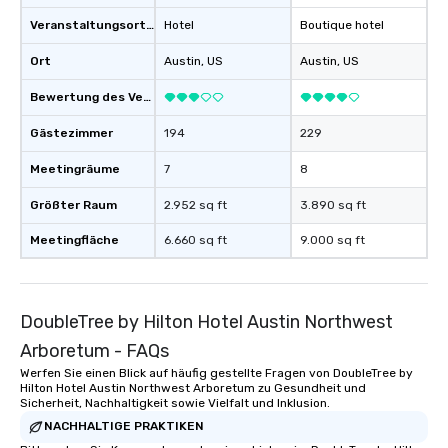
Veranstaltungsortstyp
Hotel
Boutique hotel
Ort
Austin
, US
Austin
, US
Bewertung des Veranstaltungsortes
Gästezimmer
194
229
Meetingräume
7
8
Größter Raum
2.952 sq ft
3.890 sq ft
Meetingfläche
6.660 sq ft
9.000 sq ft
DoubleTree by Hilton Hotel Austin Northwest
Arboretum - FAQs
Werfen Sie einen Blick auf häufig gestellte Fragen von DoubleTree by
Hilton Hotel Austin Northwest Arboretum zu Gesundheit und
Sicherheit, Nachhaltigkeit sowie Vielfalt und Inklusion.
NACHHALTIGE PRAKTIKEN