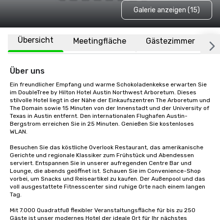
Galerie anzeigen (15)
Übersicht
Meetingfläche
Gästezimmer
O
Über uns
Ein freundlicher Empfang und warme Schokoladenkekse erwarten Sie 
im DoubleTree by Hilton Hotel Austin Northwest Arboretum. Dieses 
stilvolle Hotel liegt in der Nähe der Einkaufszentren The Arboretum und 
The Domain sowie 15 Minuten von der Innenstadt und der University of 
Texas in Austin entfernt. Den internationalen Flughafen Austin-
Bergstrom erreichen Sie in 25 Minuten. Genießen Sie kostenloses 
WLAN.

Besuchen Sie das köstliche Overlook Restaurant, das amerikanische 
Gerichte und regionale Klassiker zum Frühstück und Abendessen 
serviert. Entspannen Sie in unserer aufregenden Centre Bar und 
Lounge, die abends geöffnet ist. Schauen Sie im Convenience-Shop 
vorbei, um Snacks und Reiseartikel zu kaufen. Der Außenpool und das 
voll ausgestattete Fitnesscenter sind ruhige Orte nach einem langen 
Tag.

Mit 7.000 Quadratfuß flexibler Veranstaltungsfläche für bis zu 250 
Gäste ist unser modernes Hotel der ideale Ort für Ihr nächstes 