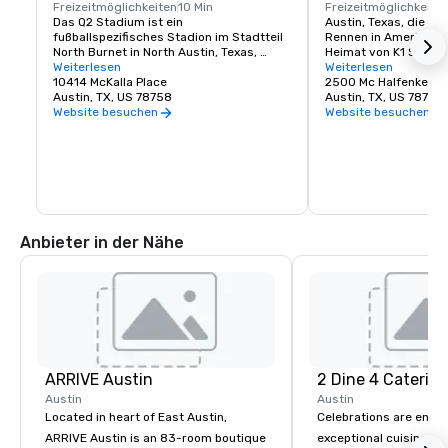
Freizeitmöglichkeiten
10 Min
Freizeitmöglichkeite
Das Q2 Stadium ist ein 
Austin, Texas, die He
fußballspezifisches Stadion im Stadtteil 
Rennen in Amerika, ist
North Burnet in North Austin, Texas, 
Heimat von K1 Speed 
Vereinigte Staaten. Es ist die Heimat des 
Weiterlesen
führendem Indoor-Kar
Weiterlesen
Austin FC, einer Major League Soccer-
10414 McKalla Place
Sie selbst einen Vor
2500 Mc Halfenkette,
Mannschaft, die 2021 mit dem Spielen 
Austin, TX, US 78758
Formel-1-Rennen habe
Austin, TX, US 78758
begann.
erste K1 Speed-Stand
Website besuchen
Website besuchen
großartigen Bundesst
Zuhause nennt — K1 S
genau das Richtige für
erstklassige Indoor-
um den Adrenalinbeda
eingefleischten und 
Gelegenheitsmotorsp
gleichermaßen zu bef
Anbieter in der Nähe
20-PS-Elektrokarts im
machen Rennen mit F
Familie zum Nervenki
einen Besuch bei K1 
unvergesslichen Erle
Kartbahnen gehören z
Landes und bieten ein
wirklich einzigartig ist
den Menschen nicht n
ARRIVE Austin
2 Dine 4 Caterin
herzzerreißende Rad
bieten, sondern auch
Austin
Austin
bieten, die, wenn nic
Located in heart of East Austin,
Celebrations are enh
die Rennaction auf de
ARRIVE Austin is an 83-room boutique
exceptional cuisine is
so aufregend ist! Fah