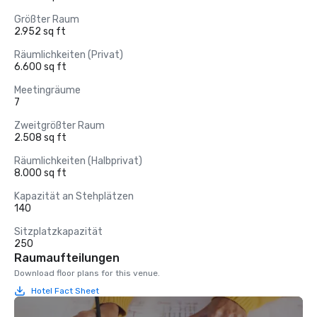
Größter Raum
2.952 sq ft
Räumlichkeiten (Privat)
6.600 sq ft
Meetingräume
7
Zweitgrößter Raum
2.508 sq ft
Räumlichkeiten (Halbprivat)
8.000 sq ft
Kapazität an Stehplätzen
140
Sitzplatzkapazität
250
Raumaufteilungen
Download floor plans for this venue.
Hotel Fact Sheet