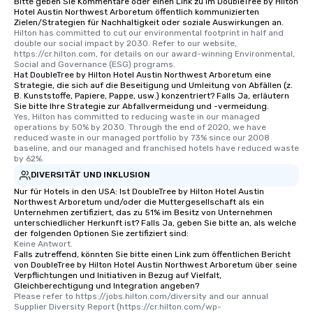
Bitte geben Sie Kommentare oder einen Link zu im DoubleTree by Hilton
Hotel Austin Northwest Arboretum öffentlich kommunizierten
Zielen/Strategien für Nachhaltigkeit oder soziale Auswirkungen an.
Hilton has committed to cut our environmental footprint in half and 
double our social impact by 2030. Refer to our website, 
https://cr.hilton.com, for details on our award-winning Environmental, 
Social and Governance (ESG) programs.
Hat DoubleTree by Hilton Hotel Austin Northwest Arboretum eine
Strategie, die sich auf die Beseitigung und Umleitung von Abfällen (z.
B. Kunststoffe, Papiere, Pappe, usw.) konzentriert? Falls Ja, erläutern
Sie bitte Ihre Strategie zur Abfallvermeidung und -vermeidung.
Yes, Hilton has committed to reducing waste in our managed 
operations by 50% by 2030. Through the end of 2020, we have 
reduced waste in our managed portfolio by 73% since our 2008 
baseline, and our managed and franchised hotels have reduced waste 
by 62%.
DIVERSITÄT UND INKLUSION
Nur für Hotels in den USA: Ist DoubleTree by Hilton Hotel Austin
Northwest Arboretum und/oder die Muttergesellschaft als ein
Unternehmen zertifiziert, das zu 51% im Besitz von Unternehmen
unterschiedlicher Herkunft ist? Falls Ja, geben Sie bitte an, als welche
der folgenden Optionen Sie zertifiziert sind:
Keine Antwort.
Falls zutreffend, könnten Sie bitte einen Link zum öffentlichen Bericht
von DoubleTree by Hilton Hotel Austin Northwest Arboretum über seine
Verpflichtungen und Initiativen in Bezug auf Vielfalt,
Gleichberechtigung und Integration angeben?
Please refer to https://jobs.hilton.com/diversity and our annual 
Supplier Diversity Report (https://cr.hilton.com/wp-