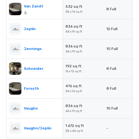
Van Zandt
532 sq ft
8 Fuß
38 x 14 sq ft
836 sq ft
Joplin
12 Fuß
44 x 19 sq ft
836 sq ft
Jennings
10 Fuß
44 x 19 sq ft
192 sq ft
Schneider
8 Fuß
16 x 12 sq ft
476 sq ft
Forsyth
8 Fuß
34 x 14 sq ft
836 sq ft
Vaughn
10 Fuß
44 x 19 sq ft
1.672 sq ft
Vaughn/Joplin
-
38 x 44 sq ft