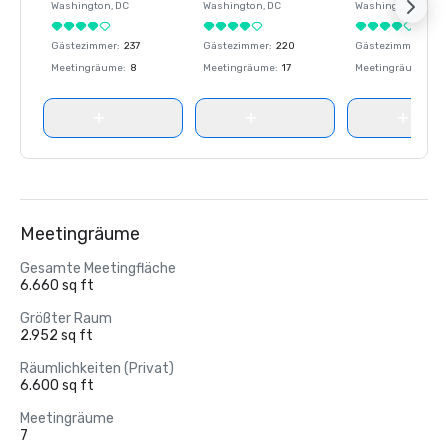
Washington
, DC
Washington
, DC
Washington
, DC
Gästezimmer
:
237
Gästezimmer
:
220
Gästezimmer
:
237
Meetingräume
:
8
Meetingräume
:
17
Meetingräume
:
8
Meetingräume
Gesamte Meetingfläche
6.660 sq ft
Größter Raum
2.952 sq ft
Räumlichkeiten (Privat)
6.600 sq ft
Meetingräume
7