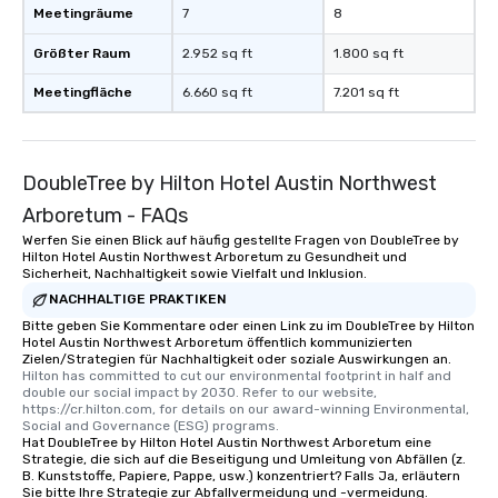
ways to network, but a more convivial
Meetingräume
7
8
way to do so. Large Groups Welcome
Größter Raum
2.952 sq ft
1.800 sq ft
Lip Smacking Foodie Tours is ideal for
groups, small or large. Our
Meetingfläche
6.660 sq ft
7.201 sq ft
experiences can accommodate
groups from as few as 1 to as many
as 500 guests, making us an ideal
choice for any corporate group event.
DoubleTree by Hilton Hotel Austin Northwest
Stress-Free Booking Process Booking
Arboretum - FAQs
a tour is stress-free and allows you to
Werfen Sie einen Blick auf häufig gestellte Fragen von DoubleTree by
enjoy the company of your guests
Hilton Hotel Austin Northwest Arboretum zu Gesundheit und
more easily. You’ll take comfort
Sicherheit, Nachhaltigkeit sowie Vielfalt und Inklusion.
knowing that everything is taken care
NACHHALTIGE PRAKTIKEN
of from the moment the tour is
Bitte geben Sie Kommentare oder einen Link zu im DoubleTree by Hilton
booked to the minute it concludes.
Hotel Austin Northwest Arboretum öffentlich kommunizierten
Zielen/Strategien für Nachhaltigkeit oder soziale Auswirkungen an.
Since the menu is already set, you
Hilton has committed to cut our environmental footprint in half and 
have nothing to worry about. Just
double our social impact by 2030. Refer to our website, 
remember to submit ahead of the tour
https://cr.hilton.com, for details on our award-winning Environmental, 
Social and Governance (ESG) programs.
date any dietary restrictions and food
Hat DoubleTree by Hilton Hotel Austin Northwest Arboretum eine
allergies for anyone in your group.
Strategie, die sich auf die Beseitigung und Umleitung von Abfällen (z.
B. Kunststoffe, Papiere, Pappe, usw.) konzentriert? Falls Ja, erläutern
Feel Like a VIP at Each Stop With Lip
Sie bitte Ihre Strategie zur Abfallvermeidung und -vermeidung.