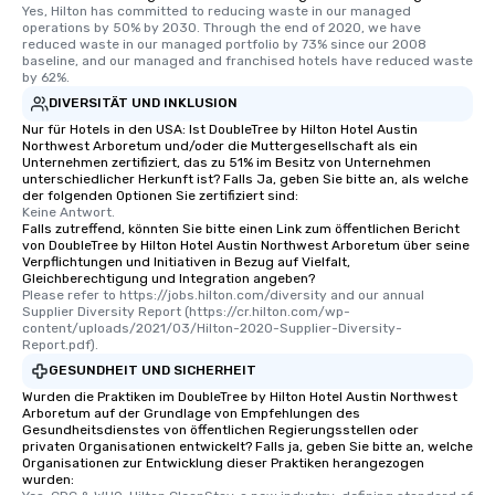
Smacking Foodie Tours, you and your
Yes, Hilton has committed to reducing waste in our managed 
group members never have to worry
operations by 50% by 2030. Through the end of 2020, we have 
reduced waste in our managed portfolio by 73% since our 2008 
about waiting in line to get into a top
baseline, and our managed and franchised hotels have reduced waste 
restaurant or being shown to a less
by 62%.
than desirable table. On our tours,
DIVERSITÄT UND INKLUSION
everyone is treated like a VIP with
Nur für Hotels in den USA: Ist DoubleTree by Hilton Hotel Austin
immediate seating upon arrival.
Northwest Arboretum und/oder die Muttergesellschaft als ein
Unternehmen zertifiziert, das zu 51% im Besitz von Unternehmen
What’s more, your group may receive
unterschiedlicher Herkunft ist? Falls Ja, geben Sie bitte an, als welche
a special warm welcome personally
der folgenden Optionen Sie zertifiziert sind:
from the restaurant chef. Menus can
Keine Antwort.
Falls zutreffend, könnten Sie bitte einen Link zum öffentlichen Bericht
be printed featuring your logo, too,
von DoubleTree by Hilton Hotel Austin Northwest Arboretum über seine
which can be an added bonus for all
Verpflichtungen und Initiativen in Bezug auf Vielfalt,
Gleichberechtigung und Integration angeben?
those Instagram moments you share.
Please refer to https://jobs.hilton.com/diversity and our annual 
For added ease, we can even arrange
Supplier Diversity Report (https://cr.hilton.com/wp-
transportation pick-up and drop-off,
content/uploads/2021/03/Hilton-2020-Supplier-Diversity-
Report.pdf).
as well as an event photographer. And
GESUNDHEIT UND SICHERHEIT
for groups that desire an extra luxe
experience, we can also arrange for
Wurden die Praktiken im DoubleTree by Hilton Hotel Austin Northwest
Arboretum auf der Grundlage von Empfehlungen des
an evening helicopter ride over the
Gesundheitsdienstes von öffentlichen Regierungsstellen oder
glittering lights of The Strip. A
privaten Organisationen entwickelt? Falls ja, geben Sie bitte an, welche
Organisationen zur Entwicklung dieser Praktiken herangezogen
Memorable Experience for All Lip
wurden:
Smacking Foodie Tours offers a way