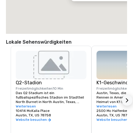
Lokale Sehenswürdigkeiten
Q2-Stadion
K1-Geschwindig
Freizeitmöglichkeiten
10 Min
Freizeitmöglichkeite
Das Q2 Stadium ist ein 
Austin, Texas, die He
fußballspezifisches Stadion im Stadtteil 
Rennen in Amerika, ist
North Burnet in North Austin, Texas, 
Heimat von K1 Speed 
Vereinigte Staaten. Es ist die Heimat des 
Weiterlesen
führendem Indoor-Kar
Weiterlesen
Austin FC, einer Major League Soccer-
10414 McKalla Place
Sie selbst einen Vor
2500 Mc Halfenkette,
Mannschaft, die 2021 mit dem Spielen 
Austin, TX, US 78758
Formel-1-Rennen habe
Austin, TX, US 78758
begann.
erste K1 Speed-Stand
Website besuchen
Website besuchen
großartigen Bundesst
Zuhause nennt — K1 S
genau das Richtige für