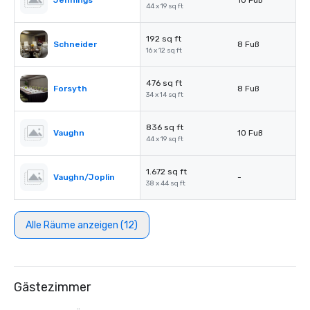
Jennings
10 Fuß
44 x 19 sq ft
192 sq ft
Schneider
8 Fuß
16 x 12 sq ft
476 sq ft
Forsyth
8 Fuß
34 x 14 sq ft
836 sq ft
Vaughn
10 Fuß
44 x 19 sq ft
1.672 sq ft
Vaughn/Joplin
-
38 x 44 sq ft
Alle Räume anzeigen (12)
Gästezimmer