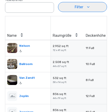
Filter
Name
Raumgröße
Deckenhöhe
Nelson
2.952 sq ft
11 Fuß
72 x 41 sq ft
2.508 sq ft
Ballroom
10 Fuß
44 x 57 sq ft
Van Zandt
532 sq ft
8 Fuß
38 x 14 sq ft
836 sq ft
Joplin
12 Fuß
44 x 19 sq ft
836 sq ft