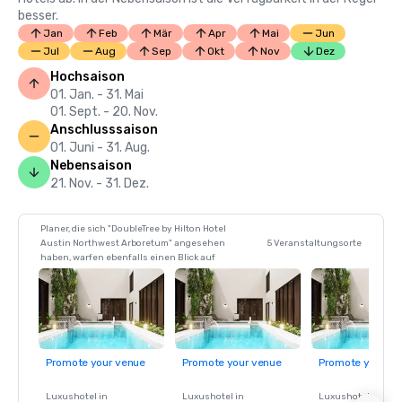
besser.
Jan
Feb
Mär
Apr
Mai
Jun
Jul
Aug
Sep
Okt
Nov
Dez
Hochsaison
01. Jan. - 31. Mai
01. Sept. - 20. Nov.
Anschlusssaison
01. Juni - 31. Aug.
Nebensaison
21. Nov. - 31. Dez.
Planer, die sich "DoubleTree by Hilton Hotel
Austin Northwest Arboretum" angesehen
5 Veranstaltungsorte
haben, warfen ebenfalls einen Blick auf
Promote your venue
Promote your venue
Promote your ve
Luxushotel in
Luxushotel in
Luxushotel in