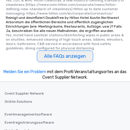
Yes, CDC & WHO. Hilton CleanStay, a new industry-defining standard of 
to gather and dine that few have
cleanliness (https://newsroom.hilton.com/corporate/news/hilton-
defining-new-standard-of-cleanliness) Hilton up to date customer 
experienced, and all are sure to
messaging: https://www.hilton.com/en/corporate/coronavirus/
remember. Our one-of-a-kind tours
Reinigt und desinfiziert DoubleTree by Hilton Hotel Austin Northwest
Arboretum die öffentlichen Bereiche und öffentlich zugänglichen
are special, from the first stop to the
Einrichtungen (wie: Meetingräume, Restaurants, Aufzüge, usw.)? Falls
last. It’s an experience that attendees
Ja, beschreiben Sie alle neuen Maßnahmen, die ergriffen wurden.
will reminisce about long after they
Yes, Install hand sanitizer stations/disinfecting wipes in public areas & 
on shuttles; enhanced cleaning of high touch areas, lobbies, elevators, 
leave. Location, Location, Location
doors, bathrooms; F&B service in accordance with food safety 
One of the best reasons to book is the
guidelines, dining configured for physical distancing
convenient and efficient way the
Alle FAQs anzeigen
experience is designed. All
restaurants are within an easy
Melden Sie ein Problem
walking distance of each other. The
mit dem Profil Veranstaltungsortes an das
Cvent Supplier Network.
short stroll allows your group
members a chance to engage in prime
networking opportunities before
Cvent Supplier Network
heading to the next place on your tour
OnSite Solutions
itinerary. You Get a Dinner and a Show
Our tours offer an exquisite feast plus
entertainment. All tours include a
Eventmanagementsoftware
knowledgeable, professional guide
Eventregistrierungssoftware
who leads the group on a walking tour,