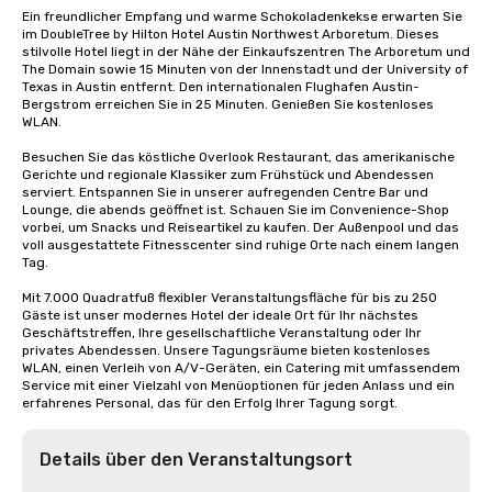
Ein freundlicher Empfang und warme Schokoladenkekse erwarten Sie 
im DoubleTree by Hilton Hotel Austin Northwest Arboretum. Dieses 
stilvolle Hotel liegt in der Nähe der Einkaufszentren The Arboretum und 
The Domain sowie 15 Minuten von der Innenstadt und der University of 
Texas in Austin entfernt. Den internationalen Flughafen Austin-
Bergstrom erreichen Sie in 25 Minuten. Genießen Sie kostenloses 
WLAN.

Besuchen Sie das köstliche Overlook Restaurant, das amerikanische 
Gerichte und regionale Klassiker zum Frühstück und Abendessen 
serviert. Entspannen Sie in unserer aufregenden Centre Bar und 
Lounge, die abends geöffnet ist. Schauen Sie im Convenience-Shop 
vorbei, um Snacks und Reiseartikel zu kaufen. Der Außenpool und das 
voll ausgestattete Fitnesscenter sind ruhige Orte nach einem langen 
Tag.

Mit 7.000 Quadratfuß flexibler Veranstaltungsfläche für bis zu 250 
Gäste ist unser modernes Hotel der ideale Ort für Ihr nächstes 
Geschäftstreffen, Ihre gesellschaftliche Veranstaltung oder Ihr 
privates Abendessen. Unsere Tagungsräume bieten kostenloses 
WLAN, einen Verleih von A/V-Geräten, ein Catering mit umfassendem 
Service mit einer Vielzahl von Menüoptionen für jeden Anlass und ein 
erfahrenes Personal, das für den Erfolg Ihrer Tagung sorgt.
Details über den Veranstaltungsort