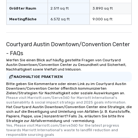
Größter Raum
2.511 sq ft
3.890 sq ft
Meetingfläche
6.572 sq ft
9.000 sq ft
Courtyard Austin Downtown/Convention Center
- FAQs
Werfen Sie einen Blick auf häufig gestellte Fragen von Courtyard
Austin Downtown/Convention Center zu Gesundheit und Sicherheit,
Nachhaltigkeit sowie Vielfalt und Inklusion.
NACHHALTIGE PRAKTIKEN
Bitte geben Sie Kommentare oder einen Link zu im Courtyard Austin
Downtown/Convention Center öffentlich kommunizierten
Zielen/Strategien für Nachhaltigkeit oder soziale Auswirkungen an.
Please visit Marriott.com/Serve360 for Marriott International's 
sustainability & social impact strategy and 2025 goals information.
Hat Courtyard Austin Downtown/Convention Center eine Strategie, die
sich auf die Beseitigung und Umleitung von Abfällen (z. B. Kunststoffe,
Papiere, Pappe, usw.) konzentriert? Falls Ja, erläutern Sie bitte Ihre
Strategie zur Abfallvermeidung und -vermeidung.
Yes, Please visit Marriott.com/Serve360 for the latest progress 
towards Marriott International's waste to landfill reduction and 
responsible sourcing goals