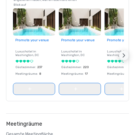
angesehen haben, warfen ebenfalls einen
Blick auf
Promote your venue
Promote your venue
Promote your ve
Luxushotel in
Luxushotel in
Luxushotel in
Washington
, DC
Washington
, DC
Washington
, DC
Gästezimmer
:
237
Gästezimmer
:
220
Gästezimmer
:
237
Meetingräume
:
8
Meetingräume
:
17
Meetingräume
:
8
Meetingräume
Gesamte Meetingfläche