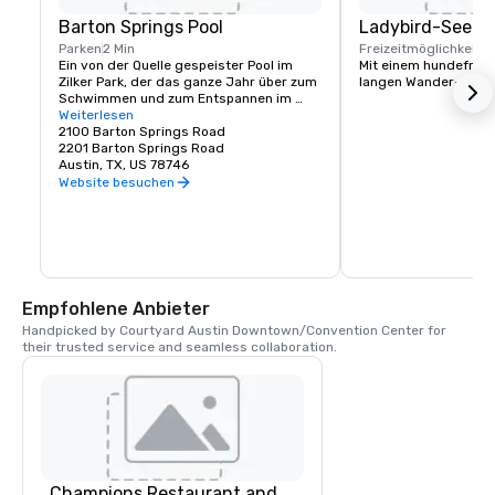
Barton Springs Pool
Ladybird-See
Parken
2 Min
Freizeitmöglichkeite
Ein von der Quelle gespeister Pool im 
Mit einem hundefreun
Zilker Park, der das ganze Jahr über zum 
langen Wander- und
Schwimmen und zum Entspannen im 
Freien beliebt ist.
Weiterlesen
2100 Barton Springs Road
2201 Barton Springs Road
Austin, TX, US 78746
Website besuchen
Empfohlene Anbieter
Handpicked by Courtyard Austin Downtown/Convention Center for 
their trusted service and seamless collaboration.
Champions Restaurant and Bar