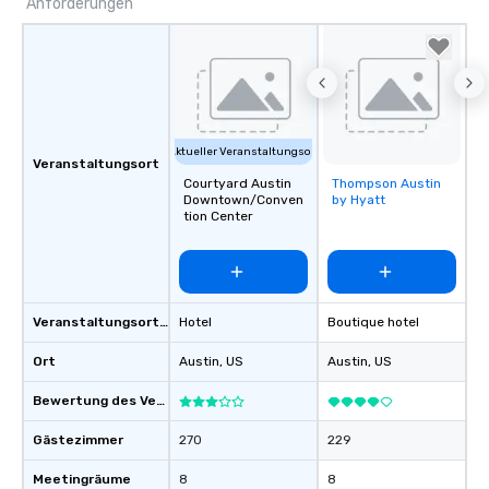
Anforderungen
Aktueller Veranstaltungsort
Veranstaltungsort
Courtyard Austin
Thompson Austin
Removed from
Downtown/Conven
by Hyatt
favorites
tion Center
Veranstaltungsortstyp
Hotel
Boutique hotel
Ort
Austin
, US
Austin
, US
Bewertung des Veranstaltungsortes
Gästezimmer
270
229
Meetingräume
8
8