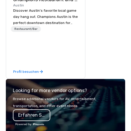
Austin
Discover Austin’s favorite local game
day hang out. Champions Austin is the
perfect downtown destination for
local craft beers and elevated, all-
Restaurant/Bar
American bar fare. Cheer on your
favorite team or cheers over late-
night cocktails- the good times start
at Champions Austin.
Profil besuchen
Looking for more vendor options?
Browse additional vendors for AV, entertainment,
transportation, and other event needs.
Erfahren Sie mehr
Powered by