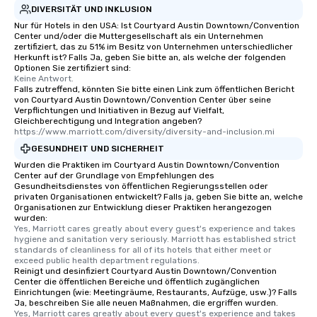
DIVERSITÄT UND INKLUSION
Nur für Hotels in den USA: Ist Courtyard Austin Downtown/Convention
Center und/oder die Muttergesellschaft als ein Unternehmen
zertifiziert, das zu 51% im Besitz von Unternehmen unterschiedlicher
Herkunft ist? Falls Ja, geben Sie bitte an, als welche der folgenden
Optionen Sie zertifiziert sind:
Keine Antwort.
Falls zutreffend, könnten Sie bitte einen Link zum öffentlichen Bericht
von Courtyard Austin Downtown/Convention Center über seine
Verpflichtungen und Initiativen in Bezug auf Vielfalt,
Gleichberechtigung und Integration angeben?
https://www.marriott.com/diversity/diversity-and-inclusion.mi
GESUNDHEIT UND SICHERHEIT
Wurden die Praktiken im Courtyard Austin Downtown/Convention
Center auf der Grundlage von Empfehlungen des
Gesundheitsdienstes von öffentlichen Regierungsstellen oder
privaten Organisationen entwickelt? Falls ja, geben Sie bitte an, welche
Organisationen zur Entwicklung dieser Praktiken herangezogen
wurden:
Yes, Marriott cares greatly about every guest's experience and takes 
hygiene and sanitation very seriously. Marriott has established strict 
standards of cleanliness for all of its hotels that either meet or 
exceed public health department regulations. 
Reinigt und desinfiziert Courtyard Austin Downtown/Convention
Center die öffentlichen Bereiche und öffentlich zugänglichen
Einrichtungen (wie: Meetingräume, Restaurants, Aufzüge, usw.)? Falls
Ja, beschreiben Sie alle neuen Maßnahmen, die ergriffen wurden.
Yes, Marriott cares greatly about every guest's experience and takes 