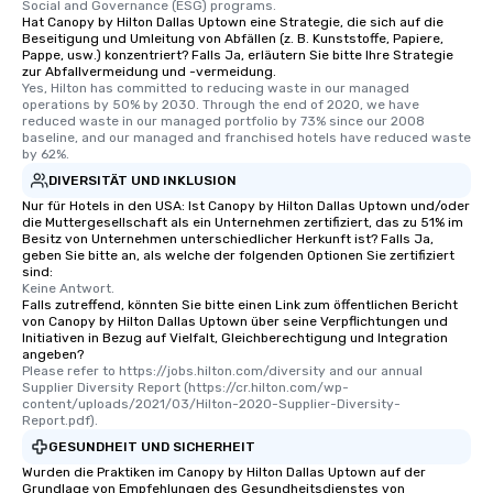
Social and Governance (ESG) programs.
Hat Canopy by Hilton Dallas Uptown eine Strategie, die sich auf die
Beseitigung und Umleitung von Abfällen (z. B. Kunststoffe, Papiere,
Pappe, usw.) konzentriert? Falls Ja, erläutern Sie bitte Ihre Strategie
zur Abfallvermeidung und -vermeidung.
Yes, Hilton has committed to reducing waste in our managed 
operations by 50% by 2030. Through the end of 2020, we have 
reduced waste in our managed portfolio by 73% since our 2008 
baseline, and our managed and franchised hotels have reduced waste 
by 62%.
DIVERSITÄT UND INKLUSION
Nur für Hotels in den USA: Ist Canopy by Hilton Dallas Uptown und/oder
die Muttergesellschaft als ein Unternehmen zertifiziert, das zu 51% im
Besitz von Unternehmen unterschiedlicher Herkunft ist? Falls Ja,
geben Sie bitte an, als welche der folgenden Optionen Sie zertifiziert
sind:
Keine Antwort.
Falls zutreffend, könnten Sie bitte einen Link zum öffentlichen Bericht
von Canopy by Hilton Dallas Uptown über seine Verpflichtungen und
Initiativen in Bezug auf Vielfalt, Gleichberechtigung und Integration
angeben?
Please refer to https://jobs.hilton.com/diversity and our annual 
Supplier Diversity Report (https://cr.hilton.com/wp-
content/uploads/2021/03/Hilton-2020-Supplier-Diversity-
Report.pdf).
GESUNDHEIT UND SICHERHEIT
Wurden die Praktiken im Canopy by Hilton Dallas Uptown auf der
Grundlage von Empfehlungen des Gesundheitsdienstes von