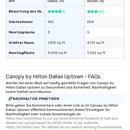
Ort
Dallas
, US
Austin
, US
Bewertung des Veranstaltungsortes
Gästezimmer
150
254
Meetingräume
3
5
Größter Raum
1.872 sq ft
4.131 sq ft
Meetingfläche
3.000 sq ft
9.022 sq ft
Canopy by Hilton Dallas Uptown - FAQs
Werfen Sie einen Blick auf häufig gestellte Fragen von Canopy by
Hilton Dallas Uptown zu Gesundheit und Sicherheit, Nachhaltigkeit
sowie Vielfalt und Inklusion.
NACHHALTIGE PRAKTIKEN
Bitte geben Sie Kommentare oder einen Link zu im Canopy by Hilton
Dallas Uptown öffentlich kommunizierten Zielen/Strategien für
Nachhaltigkeit oder soziale Auswirkungen an.
Hilton has committed to cut our environmental footprint in half and 
double our social impact by 2030. Refer to our website, 
https://cr.hilton.com, for details on our award-winning Environmental, 