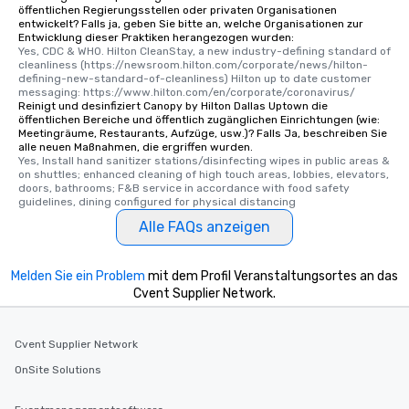
öffentlichen Regierungsstellen oder privaten Organisationen
entwickelt? Falls ja, geben Sie bitte an, welche Organisationen zur
Entwicklung dieser Praktiken herangezogen wurden:
Yes, CDC & WHO. Hilton CleanStay, a new industry-defining standard of 
cleanliness (https://newsroom.hilton.com/corporate/news/hilton-
defining-new-standard-of-cleanliness) Hilton up to date customer 
messaging: https://www.hilton.com/en/corporate/coronavirus/
Reinigt und desinfiziert Canopy by Hilton Dallas Uptown die
öffentlichen Bereiche und öffentlich zugänglichen Einrichtungen (wie:
Meetingräume, Restaurants, Aufzüge, usw.)? Falls Ja, beschreiben Sie
alle neuen Maßnahmen, die ergriffen wurden.
Yes, Install hand sanitizer stations/disinfecting wipes in public areas & 
on shuttles; enhanced cleaning of high touch areas, lobbies, elevators, 
doors, bathrooms; F&B service in accordance with food safety 
guidelines, dining configured for physical distancing
Alle FAQs anzeigen
Melden Sie ein Problem
mit dem Profil Veranstaltungsortes an das
Cvent Supplier Network.
Cvent Supplier Network
OnSite Solutions