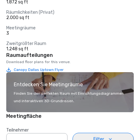
1.872 sq ft
Räumlichkeiten (Privat)
2.000 sq ft
Meetingräume
3
Zweitgrößter Raum
1.248 sq ft
Raumaufteilungen
Download floor plans for this venue.
Canopy Dallas Uptown Flyer
Entdecken Sie Meetingräume
Finden Sie den perfekten Raum mit Einrichtungsdiagrammen
und interaktiven 3D-Grundrissen.
Meetingfläche
Teilnehmer
Filter