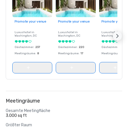
Promote your venue
Promote your venue
Promote your ve
Luxushotel in
Luxushotel in
Luxushotel in
Washington
, DC
Washington
, DC
Washington
, DC
Gästezimmer
:
237
Gästezimmer
:
220
Gästezimmer
:
237
Meetingräume
:
8
Meetingräume
:
17
Meetingräume
:
8
Meetingräume
Gesamte Meetingfläche
3.000 sq ft
Größter Raum