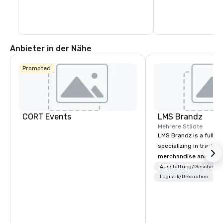
Anbieter in der Nähe
Promoted
CORT Events
LMS Brandz
Mehrere Städte
LMS Brandz is a full-s
specializing in trade 
merchandise and muc
booth giveaways and 
Ausstattung/Geschenke
to executive gifting, d
Logistik/Dekoration
banners, signage, fulfi
logistics, shipping, al
commerce solutions we 
While there are many 