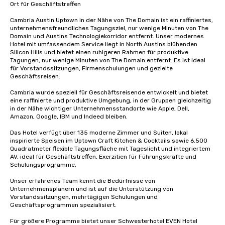
Ort für Geschäftstreffen

Cambria Austin Uptown in der Nähe von The Domain ist ein raffiniertes, 
unternehmensfreundliches Tagungsziel, nur wenige Minuten von The 
Domain und Austins Technologiekorridor entfernt. Unser modernes 
Hotel mit umfassendem Service liegt in North Austins blühenden 
Silicon Hills und bietet einen ruhigeren Rahmen für produktive 
Tagungen, nur wenige Minuten von The Domain entfernt. Es ist ideal 
für Vorstandssitzungen, Firmenschulungen und gezielte 
Geschäftsreisen.

Cambria wurde speziell für Geschäftsreisende entwickelt und bietet 
eine raffinierte und produktive Umgebung, in der Gruppen gleichzeitig 
in der Nähe wichtiger Unternehmensstandorte wie Apple, Dell, 
Amazon, Google, IBM und Indeed bleiben.

Das Hotel verfügt über 135 moderne Zimmer und Suiten, lokal 
inspirierte Speisen im Uptown Craft Kitchen & Cocktails sowie 6.500 
Quadratmeter flexible Tagungsfläche mit Tageslicht und integriertem 
AV, ideal für Geschäftstreffen, Exerzitien für Führungskräfte und 
Schulungsprogramme.

Unser erfahrenes Team kennt die Bedürfnisse von 
Unternehmensplanern und ist auf die Unterstützung von 
Vorstandssitzungen, mehrtägigen Schulungen und 
Geschäftsprogrammen spezialisiert.

Für größere Programme bietet unser Schwesterhotel EVEN Hotel 