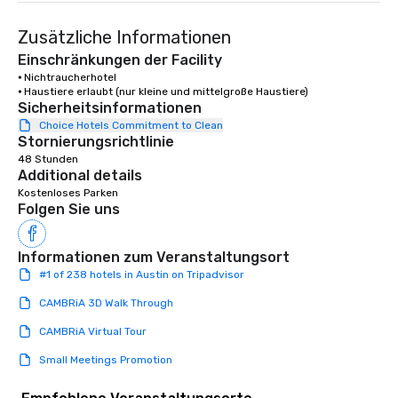
engaged and energize
Zusätzliche Informationen
the night. ► Pop Nouveau has
decades of experience
Einschränkungen der Facility
weddings all over the 
⦁ Nichtraucherhotel

⦁ Haustiere erlaubt (nur kleine und mittelgroße Haustiere)
ready to provide you w
Sicherheitsinformationen
soundtrack to enhanc
Choice Hotels Commitment to Clean
of your special day! F
Stornierungsrichtlinie
mood for your "I do" m
48 Stunden
creating a swinging vib
Additional details
hour, to providing som
Kostenloses Parken
for dinner which lead r
Folgen Sie uns
unforgettable all night
Pop Nouveau will be th
Informationen zum Veranstaltungsort
of the way to make pl
#1 of 238 hotels in Austin on Tripadvisor
wedding day a breeze
options available for 
CAMBRiA 3D Walk Through
and every budget.
CAMBRiA Virtual Tour
Small Meetings Promotion