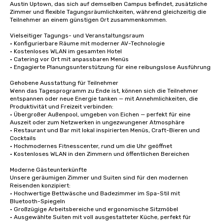
Austin Uptown, das sich auf demselben Campus befindet, zusätzliche 
Zimmer und flexible Tagungsräumlichkeiten, während gleichzeitig die 
Teilnehmer an einem günstigen Ort zusammenkommen.

Vielseitiger Tagungs- und Veranstaltungsraum

• Konfigurierbare Räume mit moderner AV-Technologie

• Kostenloses WLAN im gesamten Hotel

• Catering vor Ort mit anpassbaren Menüs

• Engagierte Planungsunterstützung für eine reibungslose Ausführung

Gehobene Ausstattung für Teilnehmer

Wenn das Tagesprogramm zu Ende ist, können sich die Teilnehmer 
entspannen oder neue Energie tanken — mit Annehmlichkeiten, die 
Produktivität und Freizeit verbinden:

• Übergroßer Außenpool, umgeben von Eichen — perfekt für eine 
Auszeit oder zum Netzwerken in ungezwungener Atmosphäre

• Restaurant und Bar mit lokal inspirierten Menüs, Craft-Bieren und 
Cocktails

• Hochmodernes Fitnesscenter, rund um die Uhr geöffnet

• Kostenloses WLAN in den Zimmern und öffentlichen Bereichen

Moderne Gästeunterkünfte

Unsere geräumigen Zimmer und Suiten sind für den modernen 
Reisenden konzipiert:

• Hochwertige Bettwäsche und Badezimmer im Spa-Stil mit 
Bluetooth-Spiegeln

• Großzügige Arbeitsbereiche und ergonomische Sitzmöbel

• Ausgewählte Suiten mit voll ausgestatteter Küche, perfekt für 