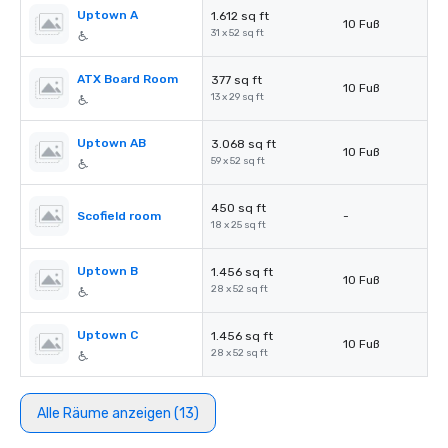
Uptown A
1.612 sq ft
10 Fuß
31 x 52 sq ft
ATX Board Room
377 sq ft
10 Fuß
13 x 29 sq ft
Uptown AB
3.068 sq ft
10 Fuß
59 x 52 sq ft
450 sq ft
Scofield room
-
18 x 25 sq ft
Uptown B
1.456 sq ft
10 Fuß
28 x 52 sq ft
Uptown C
1.456 sq ft
10 Fuß
28 x 52 sq ft
Alle Räume anzeigen (13)