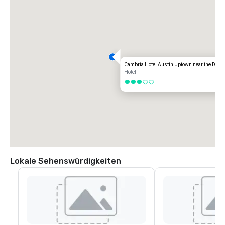
zweiten Fahrt rechts ab, vorbei am Scofield Ridge Pkwy, und biegen 
Sie links ab zum Cambria Entrance. 

Nehmen Sie von der I-35 in Richtung Norden die Ausfahrt 245 Howard 
Lane. Links auf der Howard Lane, rechts auf der TX-1 Loop/Mopac 
Service Road, biegen Sie an der zweiten Fahrt nach dem Scofield 
Ridge Pkwy rechts ab, biegen Sie links ab zum Cambria Entrance.
Cambria Hotel Austin Uptown near the Doma
Hotel
3 von 5
Lokale Sehenswürdigkeiten