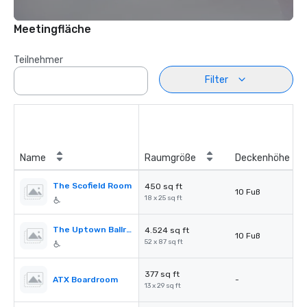
Meetingfläche
Teilnehmer
Filter
Name
Raumgröße
Deckenhöhe
The Scofield Room
450 sq ft
10 Fuß
18 x 25 sq ft
The Uptown Ballroom
4.524 sq ft
10 Fuß
52 x 87 sq ft
377 sq ft
ATX Boardroom
-
13 x 29 sq ft