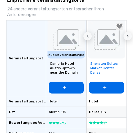
Empfohlene Veranstaltungsorte
24 andere Veranstaltungsorten entsprachen Ihren
Anforderungen
Aktueller Veranstaltungsort
Veranstaltungsort
Cambria Hotel
Sheraton Suites
Removed from
Austin Uptown
Market Center
favorites
near the Domain
Dallas
Veranstaltungsortstyp
Hotel
Hotel
Ort
Austin
, US
Dallas
, US
Bewertung des Veranstaltungsortes