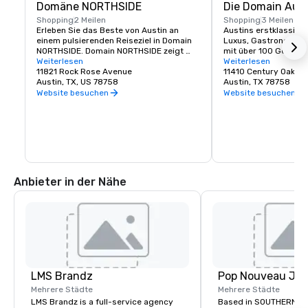
Domäne NORTHSIDE
Die Domain Aust
Shopping
2 Meilen
Shopping
3 Meilen
Erleben Sie das Beste von Austin an 
Austins erstklassiges
einem pulsierenden Reiseziel in Domain 
Luxus, Gastronomie u
NORTHSIDE. Domain NORTHSIDE zeigt 
mit über 100 Geschäf
den einzigartigen kreativen Geist der 
Weiterlesen
Restaurants.
Weiterlesen
Stadt und lädt Besucher ein, den Tag 
11821 Rock Rose Avenue
11410 Century Oaks T
und die Nacht damit zu verbringen, 
Austin, TX, US 78758
Austin, TX 78758
stilvolle Geschäfte zu erkunden, 
Website besuchen
Website besuchen
außergewöhnliche Restaurants zu 
genießen, das lebhafte 
Unterhaltungsviertel Rock Rose zu 
genießen und in zwei einladenden Hotels 
vor Ort zu entspannen.
Anbieter in der Nähe
LMS Brandz
Mehrere Städte
Mehrere Städte
LMS Brandz is a full-service agency
Based in SOUTHERN CA