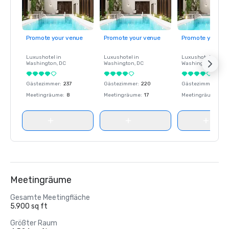
Promote your venue
Promote your venue
Promote your ve
Luxushotel in
Luxushotel in
Luxushotel in
Washington
, DC
Washington
, DC
Washington
, DC
Gästezimmer
:
237
Gästezimmer
:
220
Gästezimmer
:
237
Meetingräume
:
8
Meetingräume
:
17
Meetingräume
:
8
Meetingräume
Gesamte Meetingfläche
5.900 sq ft
Größter Raum