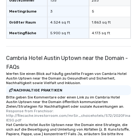
Gästezimmer
135
253
Meetingräume
3
5
Größter Raum
4.524 sq ft
1.863 sq ft
Meetingfläche
5.900 sq ft
4.173 sq ft
Cambria Hotel Austin Uptown near the Domain -
FAQs
Werfen Sie einen Blick auf häufig gestellte Fragen von Cambria Hotel
Austin Uptown near the Domain zu Gesundheit und Sicherheit,
Nachhaltigkeit sowie Vielfalt und Inklusion.
NACHHALTIGE PRAKTIKEN
Bitte geben Sie Kommentare oder einen Link zu im Cambria Hotel
Austin Uptown near the Domain öffentlich kommunizierten
Zielen/Strategien für Nachhaltigkeit oder soziale Auswirkungen an.
Response from Franchisor: 
http://filecache.investorroom.com/mr5ir_choicehotels/572/2020Fina
lESG.pdf
Hat Cambria Hotel Austin Uptown near the Domain eine Strategie, die
sich auf die Beseitigung und Umleitung von Abfällen (z. B. Kunststoffe,
Papiere, Pappe, usw.) konzentriert? Falls Ja, erläutern Sie bitte Ihre