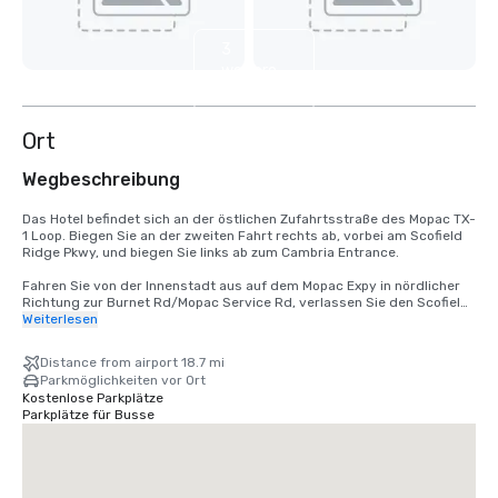
3
weitere
anzeigen
Ort
Wegbeschreibung
Das Hotel befindet sich an der östlichen Zufahrtsstraße des Mopac TX-
1 Loop. Biegen Sie an der zweiten Fahrt rechts ab, vorbei am Scofield 
Ridge Pkwy, und biegen Sie links ab zum Cambria Entrance. 

Fahren Sie von der Innenstadt aus auf dem Mopac Expy in nördlicher 
Richtung zur Burnet Rd/Mopac Service Rd, verlassen Sie den Scofield 
Ridge Pkwy, biegen Sie an der zweiten Fahrt rechts ab, vorbei am 
Weiterlesen
Scofield Ridge Pkwy, und biegen Sie links ab zum Cambria Entrance. 

Distance from airport 18.7 mi
Vom Flughafen TX-71 W über US-183N bis TX-1 Loop/Mopac. Nehmen 
Parkmöglichkeiten vor Ort
Sie vom TX-1 Loop/Mopac die Ausfahrt Scofield Ridge Pkwy, biegen Sie 
Kostenlose Parkplätze
an der zweiten Fahrt nach dem Scofield Ridge Pkwy rechts ab und 
Parkplätze für Busse
biegen Sie links ab zum Cambria Entrance. 

Nehmen Sie von der I-35 aus südlicher Richtung die Ausfahrt 246 
Howard Lane. SH1825/Pflugerville. Rechts auf der Howard Lane, 
rechts auf der TX-1 Loop/Mopac Service Road biegen Sie an der 