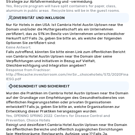
Strategie zur Abfallvermeidung und -vermeidung.
Yes, Recycle program will have split containers for paper, class, 
aluminum in public areas . Recycle bins will be in the guest rooms.
DIVERSITÄT UND INKLUSION
Nur für Hotels in den USA: Ist Cambria Hotel Austin Uptown near the
Domain und/oder die Muttergesellschaft als ein Unternehmen
zertifiziert, das zu 51% im Besitz von Unternehmen unterschiedlicher
Herkunft ist? Falls Ja, geben Sie bitte an, als welche der folgenden
Optionen Sie zertifiziert sind:
Keine Antwort.
Falls zutreffend, könnten Sie bitte einen Link zum öffentlichen Bericht
von Cambria Hotel Austin Uptown near the Domain über seine
Verpflichtungen und Initiativen in Bezug auf Vielfalt,
Gleichberechtigung und Integration angeben?
Response from Frachisor: 
http://filecache.investorroom.com/mr5ir_choicehotels/572/2020Fina
lESG.pdf
GESUNDHEIT UND SICHERHEIT
Wurden die Praktiken im Cambria Hotel Austin Uptown near the Domain
auf der Grundlage von Empfehlungen des Gesundheitsdienstes von
öffentlichen Regierungsstellen oder privaten Organisationen
entwickelt? Falls ja, geben Sie bitte an, welche Organisationen zur
Entwicklung dieser Praktiken herangezogen wurden:
Yes, OPENING SPRING 2022. Centers for Disease Control and 
Prevention; Choice Hotels
Reinigt und desinfiziert Cambria Hotel Austin Uptown near the Domain
die öffentlichen Bereiche und öffentlich zugänglichen Einrichtungen
(wie: Meetingräume, Restaurants, Aufzüge, usw.)? Falls Ja,