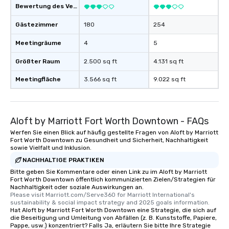
Bewertung des Veranstaltungsortes
Gästezimmer
180
254
Meetingräume
4
5
Größter Raum
2.500 sq ft
4.131 sq ft
Meetingfläche
3.566 sq ft
9.022 sq ft
Aloft by Marriott Fort Worth Downtown - FAQs
Werfen Sie einen Blick auf häufig gestellte Fragen von Aloft by Marriott
Fort Worth Downtown zu Gesundheit und Sicherheit, Nachhaltigkeit
sowie Vielfalt und Inklusion.
NACHHALTIGE PRAKTIKEN
Bitte geben Sie Kommentare oder einen Link zu im Aloft by Marriott
Fort Worth Downtown öffentlich kommunizierten Zielen/Strategien für
Nachhaltigkeit oder soziale Auswirkungen an.
Please visit Marriott.com/Serve360 for Marriott International's 
sustainability & social impact strategy and 2025 goals information.
Hat Aloft by Marriott Fort Worth Downtown eine Strategie, die sich auf
die Beseitigung und Umleitung von Abfällen (z. B. Kunststoffe, Papiere,
Pappe, usw.) konzentriert? Falls Ja, erläutern Sie bitte Ihre Strategie