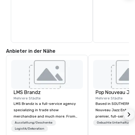
Anbieter in der Nähe
LMS Brandz
Mehrere Städte
Mehrere Städte
LMS Brandz is a full-service agency
Based in SOUTHERN CA
specializing in trade show
Nouveau Jazz Entertai
merchandise and much more. From
premier, full-service J
booth giveaways and branded apparel
entertainment manag
Ausstattung/Geschenke
Gebuchte Unterhaltung
to executive gifting, displays,
Logistik/Dekoration
specializing in a sophi