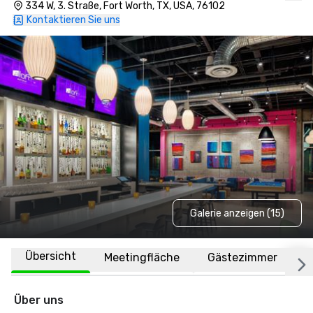
334 W, 3. Straße, Fort Worth, TX, USA, 76102
Kontaktieren Sie uns
Galerie anzeigen (15)
Übersicht
Meetingfläche
Gästezimmer
O
Über uns