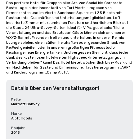
Das perfekte Hotel für Gruppen aller Art, von Social bis Corporate. 
Beste Lage in der Innenstadt von Fort Worth, umgeben von 
Firmenkonten und im Viertel Sundance Square mit 35 Blocks mit 
Restaurants, Geschäften und Unterhaltungsmöglichkeiten. Loft-
inspirierte Zimmer mit raumhohen Fenstern und herrlichem Blick auf 
die Stadt. 24 Ultra-Savvy-Suiten, ideal für VIPs, gesellschaftliche 
Veranstaltungen und das Brautpaar! Gäste können sich an unserer 
WXYZ-Bar mit Freunden treffen und unterhalten, in unserer Re:mix 
Lounge spielen, einen süßen, herzhaften oder gesunden Snack von 
Re:Fuel genießen oder in unserem großartigen Fitnessstudio 
Re:charge neue Energie tanken. Und vergessen Sie nicht, dass jeder 
dank des kostenlosen hotelweiten Highspeed-Internetzugangs „in 
Verbindung bleiben“ kann! Das Hotel bietet wöchentlich Live-Musik und 
ein Nachtleben für Gäste und Einheimische. Haustierprogramm „ARF“ 
und Kinderprogramm „Camp Aloft“.
Details über den Veranstaltungsort
Kette
Marriott Bonvoy
Marke
Aloft Hotels
Baujahr
2018