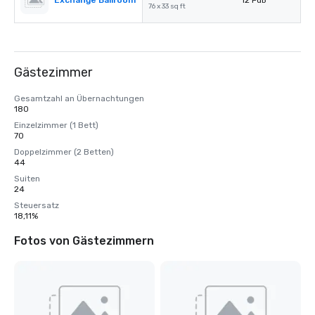
Exchange Ballroom
12 Fuß
76 x 33 sq ft
Gästezimmer
Gesamtzahl an Übernachtungen
180
Einzelzimmer (1 Bett)
70
Doppelzimmer (2 Betten)
44
Suiten
24
Steuersatz
18,11%
Fotos von Gästezimmern