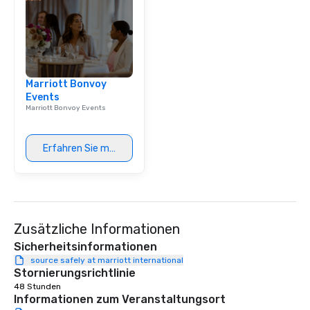
aesthetic excellence of
Bespoke Curation: From
pianists to full "Big B
orchestras. Versatile R
library of hundreds of
Marriott Bonvoy
rearranged with synco
Events
and soul. ► Visual Sophistication: Our
Marriott Bonvoy Events
performers reflect the
aesthetic—classic ele
modern edge. By choo
Erfahren Sie mehr
Nouveau Jazz, you aren
a band; you are securi
immersive experience.
in that "golden hour"
the music is sophistic
Zusätzliche Informationen
cocktails and conversa
infectious enough to 
Sicherheitsinformationen
engaged and energize
source safely at marriott international
Stornierungsrichtlinie
the night. ► Pop Nouveau has
48 Stunden
decades of experience
Informationen zum Veranstaltungsort
weddings all over the 