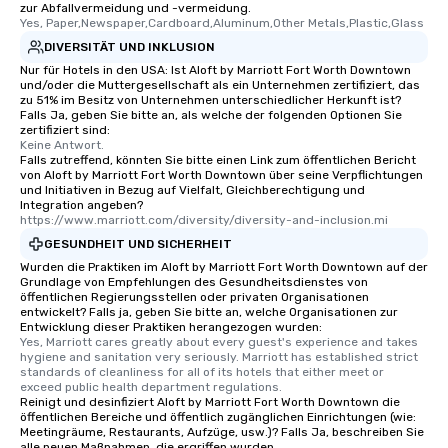
zur Abfallvermeidung und -vermeidung.
Yes, Paper,Newspaper,Cardboard,Aluminum,Other Metals,Plastic,Glass
DIVERSITÄT UND INKLUSION
Nur für Hotels in den USA: Ist Aloft by Marriott Fort Worth Downtown
und/oder die Muttergesellschaft als ein Unternehmen zertifiziert, das
zu 51% im Besitz von Unternehmen unterschiedlicher Herkunft ist?
Falls Ja, geben Sie bitte an, als welche der folgenden Optionen Sie
zertifiziert sind:
Keine Antwort.
Falls zutreffend, könnten Sie bitte einen Link zum öffentlichen Bericht
von Aloft by Marriott Fort Worth Downtown über seine Verpflichtungen
und Initiativen in Bezug auf Vielfalt, Gleichberechtigung und
Integration angeben?
https://www.marriott.com/diversity/diversity-and-inclusion.mi
GESUNDHEIT UND SICHERHEIT
Wurden die Praktiken im Aloft by Marriott Fort Worth Downtown auf der
Grundlage von Empfehlungen des Gesundheitsdienstes von
öffentlichen Regierungsstellen oder privaten Organisationen
entwickelt? Falls ja, geben Sie bitte an, welche Organisationen zur
Entwicklung dieser Praktiken herangezogen wurden:
Yes, Marriott cares greatly about every guest's experience and takes 
hygiene and sanitation very seriously. Marriott has established strict 
standards of cleanliness for all of its hotels that either meet or 
exceed public health department regulations. 
Reinigt und desinfiziert Aloft by Marriott Fort Worth Downtown die
öffentlichen Bereiche und öffentlich zugänglichen Einrichtungen (wie:
Meetingräume, Restaurants, Aufzüge, usw.)? Falls Ja, beschreiben Sie
alle neuen Maßnahmen, die ergriffen wurden.