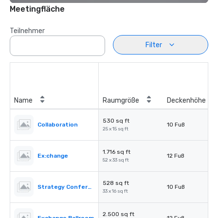
Meetingfläche
Teilnehmer
Filter
Name
Raumgröße
Deckenhöhe
530 sq ft
Collaboration
10 Fuß
25 x 15 sq ft
1.716 sq ft
Ex:change
12 Fuß
52 x 33 sq ft
528 sq ft
Strategy Conference 1
10 Fuß
33 x 16 sq ft
2.500 sq ft