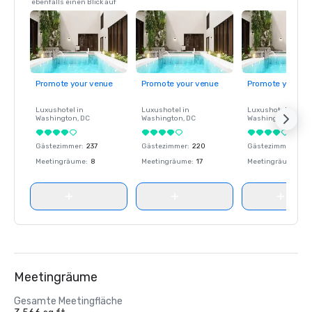
ebenfalls einen Blick auf
Promote your venue
Promote your venue
Promote your ve
Luxushotel in
Luxushotel in
Luxushotel in
Washington
, DC
Washington
, DC
Washington
, DC
Gästezimmer
:
237
Gästezimmer
:
220
Gästezimmer
:
237
Meetingräume
:
8
Meetingräume
:
17
Meetingräume
:
8
Meetingräume
Gesamte Meetingfläche