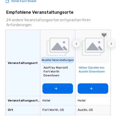
Hotel Fact Sheet
ready to provide you w
soundtrack to enhanc
Empfohlene Veranstaltungsorte
of your special day! F
mood for your "I do" m
24 andere Veranstaltungsorten entsprachen Ihren
creating a swinging vib
Anforderungen
hour, to providing som
for dinner which lead r
unforgettable all night
Pop Nouveau will be th
of the way to make pl
wedding day a breeze
Aktueller Veranstaltungsort
options available for 
Veranstaltungsort
and every budget.
Aloft by Marriott
Hilton Garden Inn
Removed from
Fort Worth
Austin Downtown
favorites
Downtown
Veranstaltungsortstyp
Hotel
Hotel
Ort
Fort Worth
, US
Austin
, US