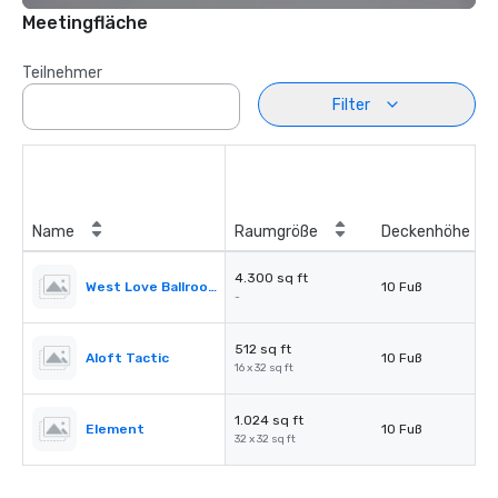
Meetingfläche
Teilnehmer
Filter
Name
Raumgröße
Deckenhöhe
4.300 sq ft
West Love Ballroom
10 Fuß
-
512 sq ft
Aloft Tactic
10 Fuß
16 x 32 sq ft
1.024 sq ft
Element
10 Fuß
32 x 32 sq ft