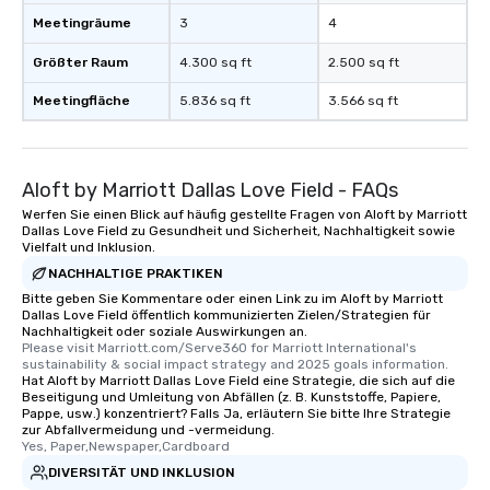
Meetingräume
3
4
Größter Raum
4.300 sq ft
2.500 sq ft
Meetingfläche
5.836 sq ft
3.566 sq ft
Aloft by Marriott Dallas Love Field - FAQs
Werfen Sie einen Blick auf häufig gestellte Fragen von Aloft by Marriott
Dallas Love Field zu Gesundheit und Sicherheit, Nachhaltigkeit sowie
Vielfalt und Inklusion.
NACHHALTIGE PRAKTIKEN
Bitte geben Sie Kommentare oder einen Link zu im Aloft by Marriott
Dallas Love Field öffentlich kommunizierten Zielen/Strategien für
Nachhaltigkeit oder soziale Auswirkungen an.
Please visit Marriott.com/Serve360 for Marriott International's 
sustainability & social impact strategy and 2025 goals information.
Hat Aloft by Marriott Dallas Love Field eine Strategie, die sich auf die
Beseitigung und Umleitung von Abfällen (z. B. Kunststoffe, Papiere,
Pappe, usw.) konzentriert? Falls Ja, erläutern Sie bitte Ihre Strategie
zur Abfallvermeidung und -vermeidung.
Yes, Paper,Newspaper,Cardboard
DIVERSITÄT UND INKLUSION