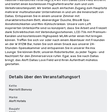
haustierfreundliches Hotel liegt 2,4 km vom Dallas Love Field entfernt 
und bietet einen kostenlosen Flughafentransfer zum und vom 
Verkehrsknotenpunkt. Wir bieten auch einfachen Zugang zum Hauptsitz 
mehrerer multinationaler Unternehmen in und um die Innenstadt von 
Dallas. Entspannen Sie in einem unserer Zimmer mit 
charakteristischem Bett, ebenerdiger Dusche, Bliss® Spa-
Annehmlichkeiten und Mini-Kühlschränken. Unsere vom Loft 
inspirierten Unterkünfte sind so konzipiert, dass Sie Arbeit und Freizeit 
dank Schreibtischen mit Verbindungsstationen, LCD-TVs mit Premium-
Kanälen und kostenlosem Highspeed-WLAN unter einen Hut bringen 
können. Treffen Sie sich vor oder nach einem Abenteuer mit Freunden 
an der W XYZ® Bar, holen Sie sich einen Snack aus unserer 24-
Stunden-Speisekammer und entspannen Sie in unserer Re:mix 
Lounge. Sie können Botlr, unseren Roboterbutler, zu jeder Tages- und 
Nachtzeit für den Zimmerservice rufen. Egal, was Sie nach Dallas 
bringt, das Aloft Dallas Love Field wird Ihren Aufenthalt mühelos 
gestalten.
Details über den Veranstaltungsort
Kette
Marriott Bonvoy
Marke
Aloft Hotels
Baujahr