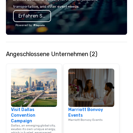
seamless from start to fini
transportation, and other event needs.
also a certified WOSB.
Erfahren Sie mehr
Powered by
Angeschlossene Unternehmen (2)
Visit Dallas
Marriott Bonvoy
Convention
Events
Marriott Bonvoy Events
Campaign
Dallas, an emerging global city,
exudes its own unique energy,
which is fueled, empowered