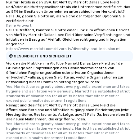
Nur für Hotels in den USA: Ist Aloft by Marriott Dallas Love Field
und/oder die Muttergesellschaft als ein Unternehmen zertifiziert, das
zu 51% im Besitz von Unternehmen unterschiedlicher Herkunft ist?
Falls Ja, geben Sie bitte an, als welche der folgenden Optionen Sie
zertifiziert sind:
Keine Antwort.
Falls zutreffend, könnten Sie bitte einen Link zum öffentlichen Bericht
von Aloft by Marriott Dallas Love Field über seine Verpflichtungen und
Initiativen in Bezug auf Vielfalt, Gleichberechtigung und Integration
angeben?
https://www.marriott.com/diversity/diversity-and-inclusion.mi
GESUNDHEIT UND SICHERHEIT
Wurden die Praktiken im Aloft by Marriott Dallas Love Field auf der
Grundlage von Empfehlungen des Gesundheitsdienstes von
öffentlichen Regierungsstellen oder privaten Organisationen
entwickelt? Falls ja, geben Sie bitte an, welche Organisationen zur
Entwicklung dieser Praktiken herangezogen wurden:
Yes, Marriott cares greatly about every guest's experience and takes 
hygiene and sanitation very seriously. Marriott has established strict 
standards of cleanliness for all of its hotels that either meet or 
exceed public health department regulations. 
Reinigt und desinfiziert Aloft by Marriott Dallas Love Field die
öffentlichen Bereiche und öffentlich zugänglichen Einrichtungen (wie:
Meetingräume, Restaurants, Aufzüge, usw.)? Falls Ja, beschreiben Sie
alle neuen Maßnahmen, die ergriffen wurden.
Yes, Marriott cares greatly about every guest's experience and takes 
hygiene and sanitation very seriously. Marriott has established strict 
standards of cleanliness for all of its hotels that either meet or 
exceed public health department regulations. 