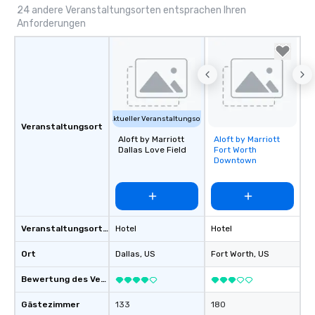
24 andere Veranstaltungsorten entsprachen Ihren
Anforderungen
Aktueller Veranstaltungsort
Veranstaltungsort
Aloft by Marriott
Aloft by Marriott
Removed from
Dallas Love Field
Fort Worth
favorites
Downtown
Veranstaltungsortstyp
Hotel
Hotel
Ort
Dallas
, US
Fort Worth
, US
Bewertung des Veranstaltungsortes
Gästezimmer
133
180