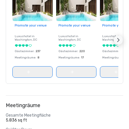
Promote your venue
Promote your venue
Promote your ve
Luxushotel in
Luxushotel in
Luxushotel in
Washington
, DC
Washington
, DC
Washington
, DC
Gästezimmer
:
237
Gästezimmer
:
220
Gästezimmer
:
237
Meetingräume
:
8
Meetingräume
:
17
Meetingräume
:
8
Meetingräume
Gesamte Meetingfläche
5.836 sq ft