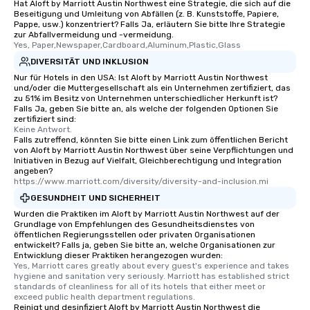
Hat Aloft by Marriott Austin Northwest eine Strategie, die sich auf die
Beseitigung und Umleitung von Abfällen (z. B. Kunststoffe, Papiere,
Pappe, usw.) konzentriert? Falls Ja, erläutern Sie bitte Ihre Strategie
zur Abfallvermeidung und -vermeidung.
Yes, Paper,Newspaper,Cardboard,Aluminum,Plastic,Glass
DIVERSITÄT UND INKLUSION
Nur für Hotels in den USA: Ist Aloft by Marriott Austin Northwest
und/oder die Muttergesellschaft als ein Unternehmen zertifiziert, das
zu 51% im Besitz von Unternehmen unterschiedlicher Herkunft ist?
Falls Ja, geben Sie bitte an, als welche der folgenden Optionen Sie
zertifiziert sind:
Keine Antwort.
Falls zutreffend, könnten Sie bitte einen Link zum öffentlichen Bericht
von Aloft by Marriott Austin Northwest über seine Verpflichtungen und
Initiativen in Bezug auf Vielfalt, Gleichberechtigung und Integration
angeben?
https://www.marriott.com/diversity/diversity-and-inclusion.mi
GESUNDHEIT UND SICHERHEIT
Wurden die Praktiken im Aloft by Marriott Austin Northwest auf der
Grundlage von Empfehlungen des Gesundheitsdienstes von
öffentlichen Regierungsstellen oder privaten Organisationen
entwickelt? Falls ja, geben Sie bitte an, welche Organisationen zur
Entwicklung dieser Praktiken herangezogen wurden:
Yes, Marriott cares greatly about every guest's experience and takes 
hygiene and sanitation very seriously. Marriott has established strict 
standards of cleanliness for all of its hotels that either meet or 
exceed public health department regulations. 
Reinigt und desinfiziert Aloft by Marriott Austin Northwest die