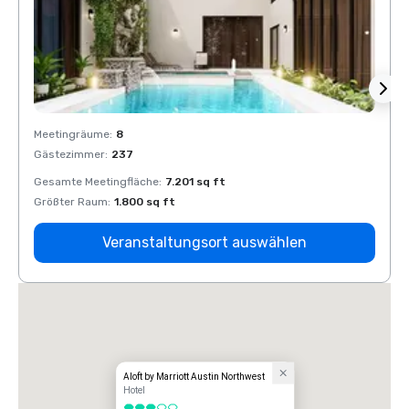
Meetingräume
:
8
Meeti
Gästezimmer
:
237
Gäste
Gesamte Meetingfläche
:
7.201 sq ft
Gesam
Größter Raum
:
1.800 sq ft
Größt
Veranstaltungsort auswählen
Aloft by Marriott Austin Northwest
Hotel
3 von 5