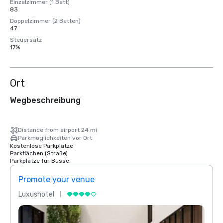
Einzelzimmer (1 Bett)
83
Doppelzimmer (2 Betten)
47
Steuersatz
17%
Ort
Wegbeschreibung
Distance from airport 24 mi
Parkmöglichkeiten vor Ort
Kostenlose Parkplätze
Parkflächen (Straße)
Parkplätze für Busse
Promote your venue
Prom
Luxushotel
Luxus