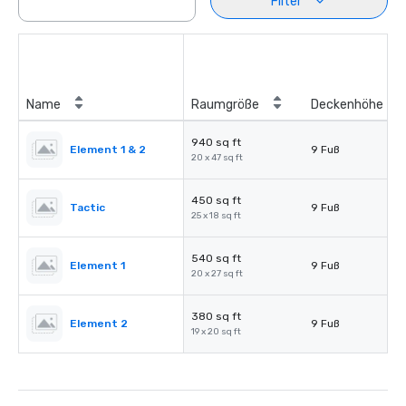
Filter
Name
Raumgröße
Deckenhöhe
940 sq ft
Element 1 & 2
9 Fuß
20 x 47 sq ft
450 sq ft
Tactic
9 Fuß
25 x 18 sq ft
540 sq ft
Element 1
9 Fuß
20 x 27 sq ft
380 sq ft
Element 2
9 Fuß
19 x 20 sq ft