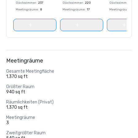
Gästezimmer
:
237
Gästezimmer
:
220
Gästezimmer
:
237
Meetingräume
:
8
Meetingräume
:
17
Meetingräume
:
8
Meetingräume
Gesamte Meetingfläche
1.370 sq ft
Größter Raum
940 sq ft
Räumlichkeiten (Privat)
1.370 sq ft
Meetingräume
3
Zweitgrößter Raum