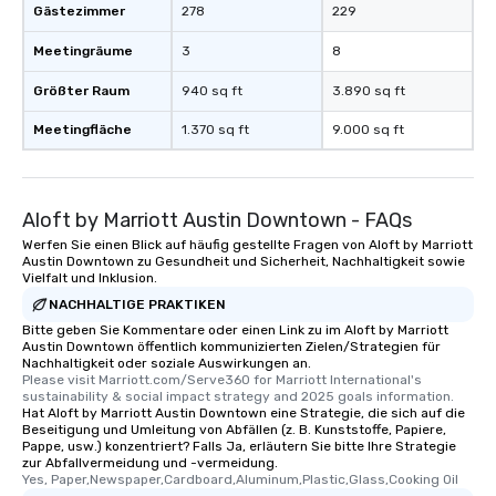
Gästezimmer
278
229
Meetingräume
3
8
Größter Raum
940 sq ft
3.890 sq ft
Meetingfläche
1.370 sq ft
9.000 sq ft
Aloft by Marriott Austin Downtown - FAQs
Werfen Sie einen Blick auf häufig gestellte Fragen von Aloft by Marriott
Austin Downtown zu Gesundheit und Sicherheit, Nachhaltigkeit sowie
Vielfalt und Inklusion.
NACHHALTIGE PRAKTIKEN
Bitte geben Sie Kommentare oder einen Link zu im Aloft by Marriott
Austin Downtown öffentlich kommunizierten Zielen/Strategien für
Nachhaltigkeit oder soziale Auswirkungen an.
Please visit Marriott.com/Serve360 for Marriott International's 
sustainability & social impact strategy and 2025 goals information.
Hat Aloft by Marriott Austin Downtown eine Strategie, die sich auf die
Beseitigung und Umleitung von Abfällen (z. B. Kunststoffe, Papiere,
Pappe, usw.) konzentriert? Falls Ja, erläutern Sie bitte Ihre Strategie
zur Abfallvermeidung und -vermeidung.
Yes, Paper,Newspaper,Cardboard,Aluminum,Plastic,Glass,Cooking Oil