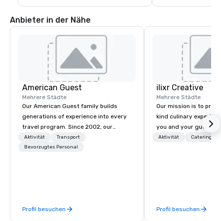
Anbieter in der Nähe
American Guest
ilixr Creative
Mehrere Städte
Mehrere Städte
Our American Guest family builds
Our mission is to prov
generations of experience into every
kind culinary experien
travel program. Since 2002, our
you and your guests wi
mission has been to capture the
memories and satiated
Aktivität
Transport
Aktivität
Catering
imagination of your corporate guests
Bevorzugtes Personal
detail is meticulously 
with tailored incentives, events,
our commitment to hosp
meetings, and VIP travel experiences
over 40 years of expe
throughout the USA and beyond. From
in some of the world'
initial contact, through planning,
acclaimed restaurants,
sourcing, contracting, and on-site
of excellence rarely fo
Profil besuchen
Profil besuchen
management, we treat your project as
catering industry.
if we were the client. Our personal