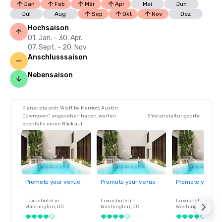
Jan
Feb
Mär
Apr
Mai
Jun
Jul
Aug
Sep
Okt
Nov
Dez
Hochsaison
01. Jan. - 30. Apr.
07. Sept. - 20. Nov.
Anschlusssaison
Nebensaison
Planer, die sich "Aloft by Marriott Austin
Downtown" angesehen haben, warfen
5 Veranstaltungsorte
ebenfalls einen Blick auf
Promote your venue
Promote your venue
Promote your ve
Luxushotel in
Luxushotel in
Luxushotel in
Washington
, DC
Washington
, DC
Washington
, DC