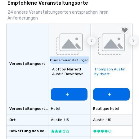
Empfohlene Veranstaltungsorte
24 andere Veranstaltungsorten entsprachen Ihren
Anforderungen
Aktueller Veranstaltungsort
Veranstaltungsort
Aloft by Marriott
Thompson Austin
Removed from
Austin Downtown
by Hyatt
favorites
Veranstaltungsortstyp
Hotel
Boutique hotel
Ort
Austin
, US
Austin
, US
Bewertung des Veranstaltungsortes