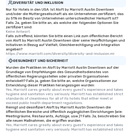
DIVERSITÄT UND INKLUSION
Nur für Hotels in den USA: Ist Aloft by Marriott Austin Downtown
und/oder die Muttergesellschaft als ein Unternehmen zertifiziert, das
zu 51% im Besitz von Unternehmen unterschiedlicher Herkunft ist?
Falls Ja, geben Sie bitte an, als welche der folgenden Optionen Sie
zertifiziert sind:
Keine Antwort.
Falls zutreffend, könnten Sie bitte einen Link zum öffentlichen Bericht
von Aloft by Marriott Austin Downtown über seine Verpflichtungen und
Initiativen in Bezug auf Vielfalt, Gleichberechtigung und Integration
angeben?
https://www.marriott.com/diversity/diversity-and-inclusion.mi
GESUNDHEIT UND SICHERHEIT
Wurden die Praktiken im Aloft by Marriott Austin Downtown auf der
Grundlage von Empfehlungen des Gesundheitsdienstes von
öffentlichen Regierungsstellen oder privaten Organisationen
entwickelt? Falls ja, geben Sie bitte an, welche Organisationen zur
Entwicklung dieser Praktiken herangezogen wurden:
Yes, Marriott cares greatly about every guest's experience and takes 
hygiene and sanitation very seriously. Marriott has established strict 
standards of cleanliness for all of its hotels that either meet or 
exceed public health department regulations. 
Reinigt und desinfiziert Aloft by Marriott Austin Downtown die
öffentlichen Bereiche und öffentlich zugänglichen Einrichtungen (wie:
Meetingräume, Restaurants, Aufzüge, usw.)? Falls Ja, beschreiben Sie
alle neuen Maßnahmen, die ergriffen wurden.
Yes, Marriott cares greatly about every guest's experience and takes 
hygiene and sanitation very seriously. Marriott has established strict 