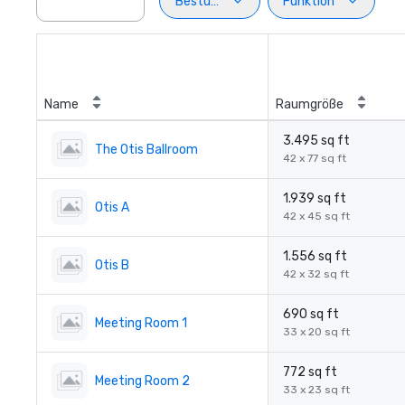
Bestuhlung
Funktion
Name
Raumgröße
3.495 sq ft
The Otis Ballroom
42 x 77 sq ft
1.939 sq ft
Otis A
42 x 45 sq ft
1.556 sq ft
Otis B
42 x 32 sq ft
690 sq ft
Meeting Room 1
33 x 20 sq ft
772 sq ft
Meeting Room 2
33 x 23 sq ft