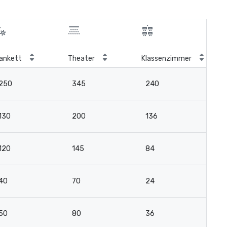
ankett
Theater
Klassenzimmer
Bo
250
345
240
7
130
200
136
3
120
145
84
3
40
70
24
2
50
80
36
2