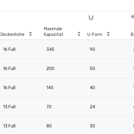
Maximale
Deckenhöhe
Kapazität
U-Form
B
16 Fuß
345
90
16 Fuß
200
50
16 Fuß
145
40
13 Fuß
70
24
13 Fuß
80
30