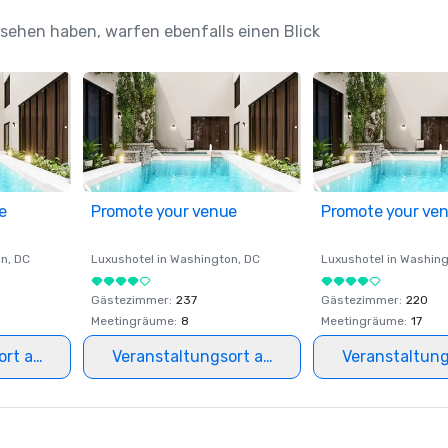
esehen haben, warfen ebenfalls einen Blick
e
Promote your venue
Promote your ve
on
, DC
Luxushotel in
Washington
, DC
Luxushotel in
Washing
Gästezimmer
:
237
Gästezimmer
:
220
Meetingräume
:
8
Meetingräume
:
17
ort auswählen
Veranstaltungsort auswählen
Veranstaltun