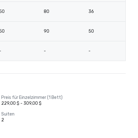
50
80
36
2
50
90
50
2
-
-
-
1
Preis für Einzelzimmer (1 Bett)
229,00 $ - 309,00 $
Suiten
2