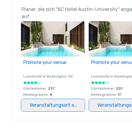
Planer, die sich "AC Hotel Austin-University" ang
auf
Promote your venue
Promote your venu
Luxushotel in
Washington
, DC
Luxushotel in
Washingt
Gästezimmer
:
237
Gästezimmer
:
220
Meetingräume
:
8
Meetingräume
:
17
Veranstaltungsort auswählen
Veranstaltungs