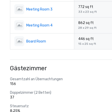
772 sq ft
Meeting Room 3
33 x 23 sq ft
862 sq ft
Meeting Room 4
28 x 29 sq ft
446 sq ft
Board Room
15 x 25 sq ft
Gästezimmer
Gesamtzahl an Übernachtungen
156
Doppelzimmer (2 Betten)
37
Steuersatz
8,25%