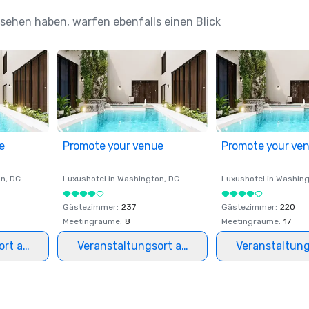
esehen haben, warfen ebenfalls einen Blick
e
Promote your venue
Promote your ve
on
, DC
Luxushotel in
Washington
, DC
Luxushotel in
Washing
Gästezimmer
:
237
Gästezimmer
:
220
Meetingräume
:
8
Meetingräume
:
17
ort auswählen
Veranstaltungsort auswählen
Veranstaltun