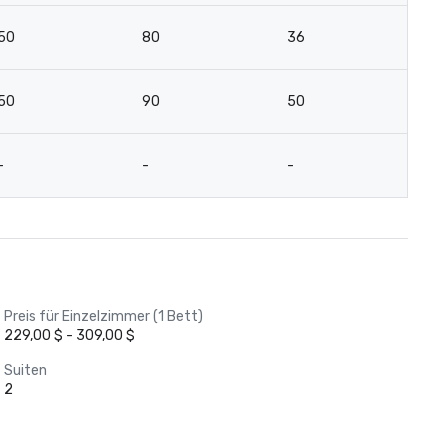
50
80
36
2
50
90
50
2
-
-
-
1
Preis für Einzelzimmer (1 Bett)
229,00 $ - 309,00 $
Suiten
2