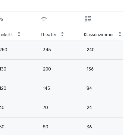
ankett
Theater
Klassenzimmer
Bo
250
345
240
7
130
200
136
3
120
145
84
3
40
70
24
2
50
80
36
2