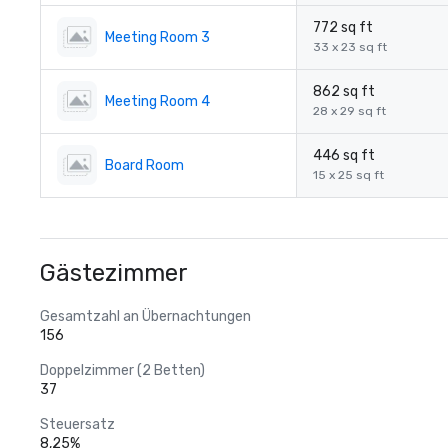
772 sq ft
Meeting Room 3
33 x 23 sq ft
862 sq ft
Meeting Room 4
28 x 29 sq ft
446 sq ft
Board Room
15 x 25 sq ft
Gästezimmer
Gesamtzahl an Übernachtungen
156
Doppelzimmer (2 Betten)
37
Steuersatz
8,25%