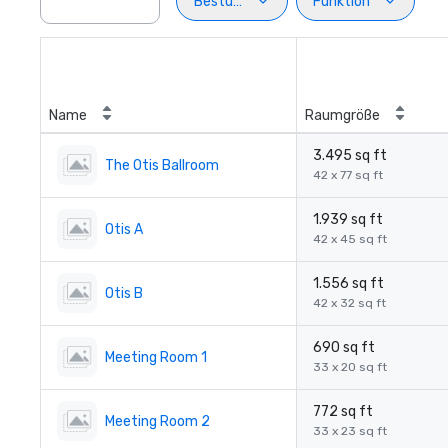
Bestuhlung
Funktion
Name
Raumgröße
3.495 sq ft
The Otis Ballroom
42 x 77 sq ft
1.939 sq ft
Otis A
42 x 45 sq ft
1.556 sq ft
Otis B
42 x 32 sq ft
690 sq ft
Meeting Room 1
33 x 20 sq ft
772 sq ft
Meeting Room 2
33 x 23 sq ft