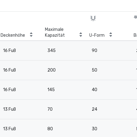
Maximale
Deckenhöhe
Kapazität
U-Form
B
16 Fuß
345
90
16 Fuß
200
50
16 Fuß
145
40
13 Fuß
70
24
13 Fuß
80
30