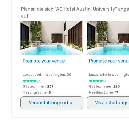
Planer, die sich "AC Hotel Austin-University" ang
auf
Promote your venue
Promote your venu
Luxushotel in
Washington
, DC
Luxushotel in
Washingt
Gästezimmer
:
237
Gästezimmer
:
220
Meetingräume
:
8
Meetingräume
:
17
Veranstaltungsort auswählen
Veranstaltungs