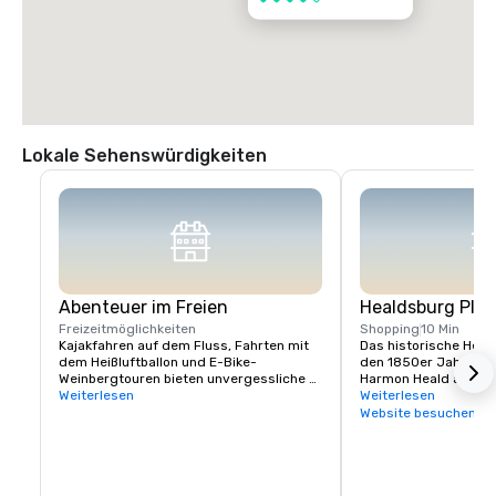
Lokale Sehenswürdigkeiten
Abenteuer im Freien
Healdsburg Plaz
Freizeitmöglichkeiten
Shopping
10 Min
Kajakfahren auf dem Fluss, Fahrten mit 
Das historische Heald
dem Heißluftballon und E-Bike-
den 1850er Jahren v
Weinbergtouren bieten unvergessliche 
Harmon Heald aus Oh
Teambuilding- oder 
Weiterlesen
wurde, ist ein wichtig
Weiterlesen
Freizeitmöglichkeiten

Besucher. Hier finden
Website besuchen
Konzentration an erst
Der nahe gelegene Lake Sonoma bietet 
Restaurants, Weinerle
Möglichkeiten zum Wandern und 
Unterkünften und Aktiv
Bootfahren.
innerhalb weniger Qua
Tatsächlich könnten 