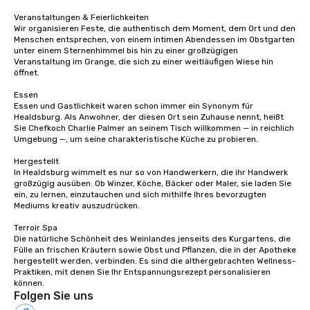
Veranstaltungen & Feierlichkeiten

Wir organisieren Feste, die authentisch dem Moment, dem Ort und den 
Menschen entsprechen, von einem intimen Abendessen im Obstgarten 
unter einem Sternenhimmel bis hin zu einer großzügigen 
Veranstaltung im Grange, die sich zu einer weitläufigen Wiese hin 
öffnet.

Essen

Essen und Gastlichkeit waren schon immer ein Synonym für 
Healdsburg. Als Anwohner, der diesen Ort sein Zuhause nennt, heißt 
Sie Chefkoch Charlie Palmer an seinem Tisch willkommen — in reichlich 
Umgebung —, um seine charakteristische Küche zu probieren.

Hergestellt

In Healdsburg wimmelt es nur so von Handwerkern, die ihr Handwerk 
großzügig ausüben. Ob Winzer, Köche, Bäcker oder Maler, sie laden Sie 
ein, zu lernen, einzutauchen und sich mithilfe Ihres bevorzugten 
Mediums kreativ auszudrücken.

Terroir Spa

Die natürliche Schönheit des Weinlandes jenseits des Kurgartens, die 
Fülle an frischen Kräutern sowie Obst und Pflanzen, die in der Apotheke 
hergestellt werden, verbinden. Es sind die althergebrachten Wellness-
Praktiken, mit denen Sie Ihr Entspannungsrezept personalisieren 
können.
Folgen Sie uns