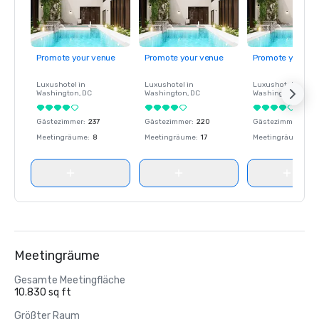
Promote your venue
Promote your venue
Promote your ve
Luxushotel in
Luxushotel in
Luxushotel in
Washington
, DC
Washington
, DC
Washington
, DC
Gästezimmer
:
237
Gästezimmer
:
220
Gästezimmer
:
237
Meetingräume
:
8
Meetingräume
:
17
Meetingräume
:
8
Meetingräume
Gesamte Meetingfläche
10.830 sq ft
Größter Raum