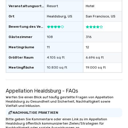
Veranstaltungsortstyp
Resort
Hotel
Ort
Healdsburg
, US
San Francisco
, US
Bewertung des Veranstaltungsortes
Gästezimmer
108
316
Meetingräume
11
12
Größter Raum
4.105 sq ft
6.696 sq ft
Meetingfläche
10.830 sq ft
19.000 sq ft
Appellation Healdsburg - FAQs
Werfen Sie einen Blick auf häufig gestellte Fragen von Appellation
Healdsburg zu Gesundheit und Sicherheit, Nachhaltigkeit sowie
Vielfalt und Inklusion.
NACHHALTIGE PRAKTIKEN
Bitte geben Sie Kommentare oder einen Link zu im Appellation
Healdsburg öffentlich kommunizierten Zielen/Strategien für
Nachhaltigkeit oder soziale Auswirkungen an.