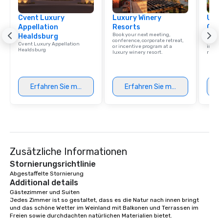
Cvent Luxury
Luxury Winery
Uni
Appellation
Resorts
Ca
Book your next meeting,
Find 
Healdsburg
conference, corporate retreat,
resor
Cvent Luxury Appellation
or incentive program at a
ince
Healdsburg
luxury winery resort.
retre
Erfahren Sie mehr
Erfahren Sie mehr
Zusätzliche Informationen
Stornierungsrichtlinie
Abgestaffelte Stornierung
Additional details
Gästezimmer und Suiten

Jedes Zimmer ist so gestaltet, dass es die Natur nach innen bringt 
und das schöne Wetter im Weinland mit Balkonen und Terrassen im 
Freien sowie durchdachten natürlichen Materialien bietet.
