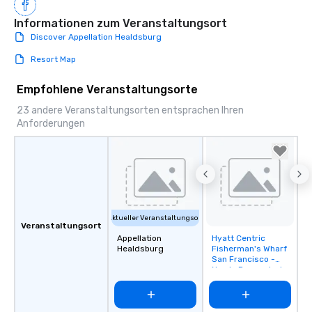
Informationen zum Veranstaltungsort
Discover Appellation Healdsburg
Resort Map
Empfohlene Veranstaltungsorte
23 andere Veranstaltungsorten entsprachen Ihren
Anforderungen
Aktueller Veranstaltungsort
Veranstaltungsort
Appellation
Hyatt Centric
Removed from
Healdsburg
Fisherman's Wharf
favorites
San Francisco -
Newly Renovated