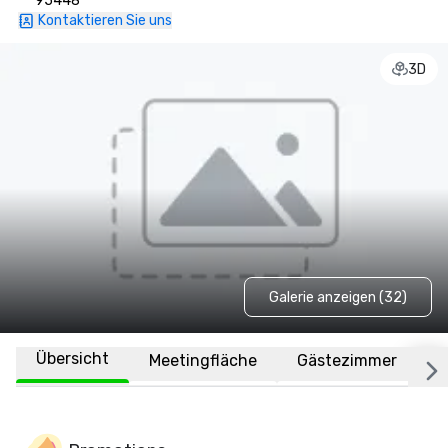
95448
Kontaktieren Sie uns
3D
Galerie anzeigen (32)
Übersicht
Meetingfläche
Gästezimmer
O