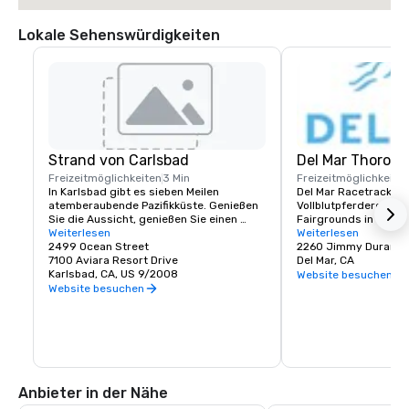
Lokale Sehenswürdigkeiten
Strand von Carlsbad
Del Mar Thoroug
Freizeitmöglichkeiten
3 Min
Freizeitmöglichkeite
In Karlsbad gibt es sieben Meilen 
Del Mar Racetrack ist
atemberaubende Pazifikküste. Genießen 
Vollblutpferderennba
Sie die Aussicht, genießen Sie einen 
Fairgrounds in der Kü
entspannten Tag im Sand oder 
Weiterlesen
Kalifornien. Es wird v
Weiterlesen
schlendern Sie am Meer entlang, um die 
2499 Ocean Street
Thoroughbred Club be
2260 Jimmy Durante
ultimative Landschaft von San Diego zu 
7100 Aviara Resort Drive
bekannt für den Sloga
Del Mar, CA
genießen.
Karlsbad, CA, US 9/2008
Meets The Turf“. Es w
Website besuchen
Partnerschaft mit Bi
Website besuchen
Schauspieler Pat O'Br
Durante, Charles S. H
Hardy gebaut.
Anbieter in der Nähe