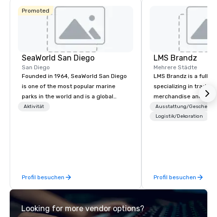
Promoted
SeaWorld San Diego
LMS Brandz
San Diego
Mehrere Städte
Founded in 1964, SeaWorld San Diego
LMS Brandz is a full-s
is one of the most popular marine
specializing in trade 
parks in the world and is a global
merchandise and muc
leader in marine animal care and
booth giveaways and 
Aktivität
Ausstattung/Geschenke
welfare, education, conservation,
to executive gifting, d
Logistik/Dekoration
research and rescue.
banners, signage, fulfi
logistics, shipping, al
commerce solutions we 
While there are many 
companies to choose f
Profil besuchen
Profil besuchen
years of industry exp
commitment to except
service set us apart. W
Looking for more vendor options?
smart, reliable soluti