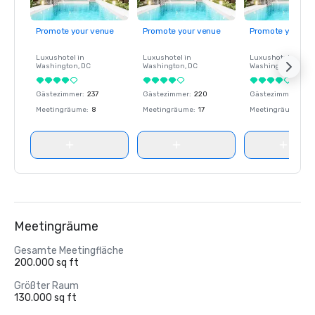
Promote your venue
Promote your venue
Promote your ve
Luxushotel in
Luxushotel in
Luxushotel in
Washington
, DC
Washington
, DC
Washington
, DC
Gästezimmer
:
237
Gästezimmer
:
220
Gästezimmer
:
237
Meetingräume
:
8
Meetingräume
:
17
Meetingräume
:
8
Meetingräume
Gesamte Meetingfläche
200.000 sq ft
Größter Raum
130.000 sq ft