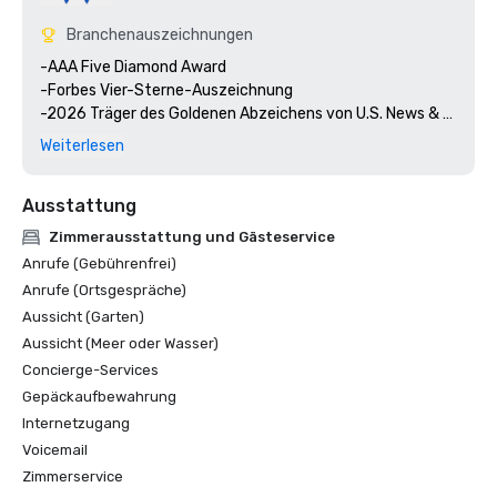
Branchenauszeichnungen
-AAA Five Diamond Award

-Forbes Vier-Sterne-Auszeichnung

-2026 Träger des Goldenen Abzeichens von U.S. News & 
World Report

Weiterlesen
-2026 Nachrichten und Weltbericht aus den USA — #1 Die 
besten Hotels/Resorts in Karlsbad

Ausstattung
-Condé Nast Traveler, die 4 besten Resorts in 
Südkalifornien

Zimmerausstattung und Gästeservice
-Travel & Leisure World's Best Awards, 15 beste Resorts in 
Anrufe (Gebührenfrei)
Kalifornien

Anrufe (Ortsgespräche)
-Best Hotel Spa, Women's Health Magazine 2025 Travel 
Aussicht (Garten)
Awards

Aussicht (Meer oder Wasser)
-Sharecare Health Security wurde mit Forbes Travel 
Guide VERIFIZIERT

Concierge-Services
-Forbes Reiseführer, Die 44 besten Hotelbars der Welt

Gepäckaufbewahrung
-Condé Nast Traveler, Readers' Choice Award, Top-Hotels 
Internetzugang
in Südkalifornien

Voicemail
-Modernes Luxushotel in San Diego Best of Travel Awards, 
Zimmerservice
bestes Hotel in Karlsbad
