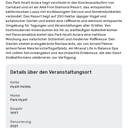
Das Park Hyatt Aviara liegt versteckt in den Küstenausläufern von 
Carlsbad und ist ein AAA Five Diamond Resort, das entspannten 
kalifornischen Luxus mit erstklassigem Service und Annehmlichkeiten 
verbindet. Das Resort liegt auf 250 Hektar üppiger Hügel und 
botanischer Gärten und bietet eine raffinierte und dennoch entspannte 
Umgebung für Tagungen und Veranstaltungen aller Größen. Von 
hochmodernen Innenräumen bis hin zu weitläufigen Außenbereichen 
mit Panoramablick bietet das Park Hyatt Aviara eine nahtlose 
Mischung aus natürlicher Schönheit und moderner Raffinesse. Den 
Gästen stehen preisgekrönte Restaurants, ein von Arnold Palmer 
entworfener Meisterschaftsgolfplatz, ein Miraval Life in Balance Spa 
mit vollem Serviceangebot und durchdachte Erlebnisse, die den Geist 
Südkaliforniens zelebrieren, zur Verfügung.
Details über den Veranstaltungsort
Kette
Hyatt Hotels
Marke
Park Hyatt
Baujahr
1997
Renovierung
2021