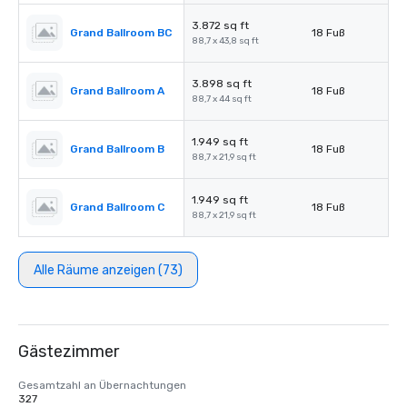
3.872 sq ft
Grand Ballroom BC
18 Fuß
88,7 x 43,8 sq ft
3.898 sq ft
Grand Ballroom A
18 Fuß
88,7 x 44 sq ft
1.949 sq ft
Grand Ballroom B
18 Fuß
88,7 x 21,9 sq ft
1.949 sq ft
Grand Ballroom C
18 Fuß
88,7 x 21,9 sq ft
Alle Räume anzeigen (73)
Gästezimmer
Gesamtzahl an Übernachtungen
327