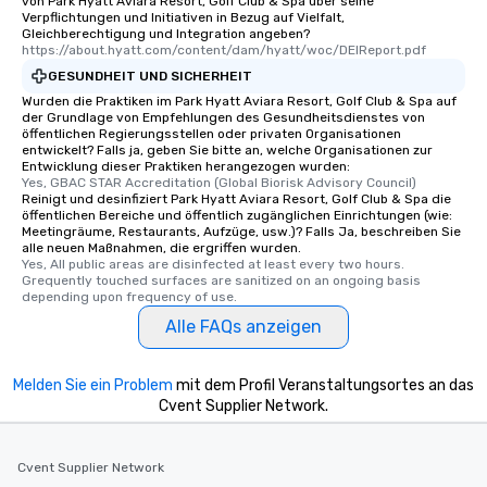
von Park Hyatt Aviara Resort, Golf Club & Spa über seine
Verpflichtungen und Initiativen in Bezug auf Vielfalt,
Gleichberechtigung und Integration angeben?
https://about.hyatt.com/content/dam/hyatt/woc/DEIReport.pdf
GESUNDHEIT UND SICHERHEIT
Wurden die Praktiken im Park Hyatt Aviara Resort, Golf Club & Spa auf
der Grundlage von Empfehlungen des Gesundheitsdienstes von
öffentlichen Regierungsstellen oder privaten Organisationen
entwickelt? Falls ja, geben Sie bitte an, welche Organisationen zur
Entwicklung dieser Praktiken herangezogen wurden:
Yes, GBAC STAR Accreditation (Global Biorisk Advisory Council)
Reinigt und desinfiziert Park Hyatt Aviara Resort, Golf Club & Spa die
öffentlichen Bereiche und öffentlich zugänglichen Einrichtungen (wie:
Meetingräume, Restaurants, Aufzüge, usw.)? Falls Ja, beschreiben Sie
alle neuen Maßnahmen, die ergriffen wurden.
Yes, All public areas are disinfected at least every two hours. 
Grequently touched surfaces are sanitized on an ongoing basis 
depending upon frequency of use.
Alle FAQs anzeigen
Melden Sie ein Problem
mit dem Profil Veranstaltungsortes an das
Cvent Supplier Network.
Cvent Supplier Network