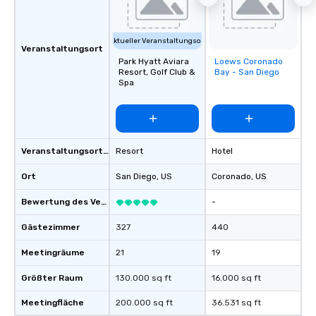
Aktueller Veranstaltungsort
Veranstaltungsort
Park Hyatt Aviara
Loews Coronado
Removed from
Resort, Golf Club &
Bay - San Diego
favorites
Spa
Veranstaltungsortstyp
Resort
Hotel
Ort
San Diego
, US
Coronado
, US
Bewertung des Veranstaltungsortes
-
Gästezimmer
327
440
Meetingräume
21
19
Größter Raum
130.000 sq ft
16.000 sq ft
Meetingfläche
200.000 sq ft
36.531 sq ft