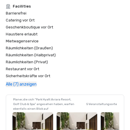
-Tennisresorts Online, Die 25 besten Tennisresorts

Facilities
-Umweltfreundlicher Marktführer bei TripAdvisor

Barrierefrei
-Smart Meetings, das Beste vom Besten Platinum

Catering vor Ort
-Smart Meetings Smart Stars, bestes Golfresort

Geschenkboutique vor Ort
-Sunset Travel Award — Hotelneugestaltungen 

-Golf Digest und Golf Magazine — Der Aviara Golf Club 
Haustiere erlaubt
gehört zu den besten Resort-Golfplätzen Amerikas
Mietwagenservice
Räumlichkeiten (Draußen)
Räumlichkeiten (Halbprivat)
Räumlichkeiten (Privat)
Restaurant vor Ort
Sicherheitskräfte vor Ort
Alle (7) anzeigen
Planer, die sich "Park Hyatt Aviara Resort,
Golf Club & Spa" angesehen haben, warfen
5 Veranstaltungsorte
ebenfalls einen Blick auf