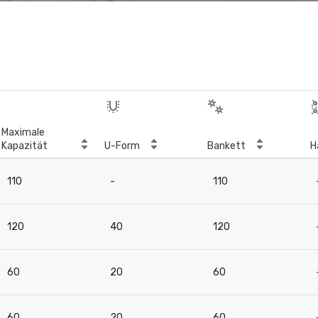
Maximale
Kapazität
U-Form
Bankett
H
110
-
110
120
40
120
60
20
60
60
20
60