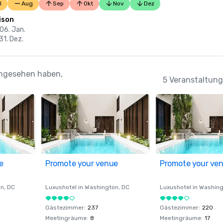
l
Aug
Sep
Okt
Nov
Dez
ison
 06. Jan.
 31. Dez.
 angesehen haben,
5 Veranstaltung
e
Promote your venue
Promote your ve
on
, DC
Luxushotel in
Washington
, DC
Luxushotel in
Washing
Gästezimmer
:
237
Gästezimmer
:
220
Meetingräume
:
8
Meetingräume
:
17