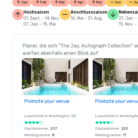
Jan
Feb
Mär
Apr
Mai
Jun
Ju
Hochsaison
Anschlusssaison
Nebensa
01. Sept. - 14. Nov.
16. Mai - 31. Aug.
01. Jan. -
07. Jan. - 15. Mai
15. Nov. -
Planer, die sich "The Jay, Autograph Collection"
warfen ebenfalls einen Blick auf
Promote your venue
Promote your venu
Luxushotel in
Washington
, DC
Luxushotel in
Washingt
Gästezimmer
:
237
Gästezimmer
:
220
Meetingräume
:
8
Meetingräume
:
17