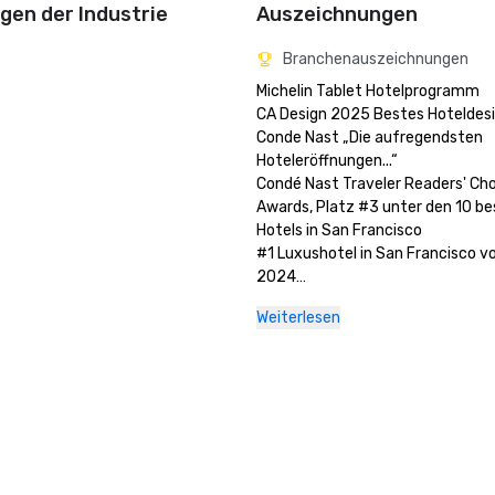
en der Industrie
Auszeichnungen
Branchenauszeichnungen
Michelin Tablet Hotelprogramm

CA Design 2025 Bestes Hoteldesi
Conde Nast „Die aufregendsten 
Hoteleröffnungen...“

Condé Nast Traveler Readers' Cho
Awards, Platz #3 unter den 10 be
Hotels in San Francisco

#1 Luxushotel in San Francisco v
2024

USA News & World Report 2025 — 
Weiterlesen