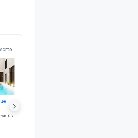
sorte
nue
Promote your venue
ton
, DC
Luxushotel in
Washington
, DC
Gästezimmer
:
237
Meetingräume
:
8