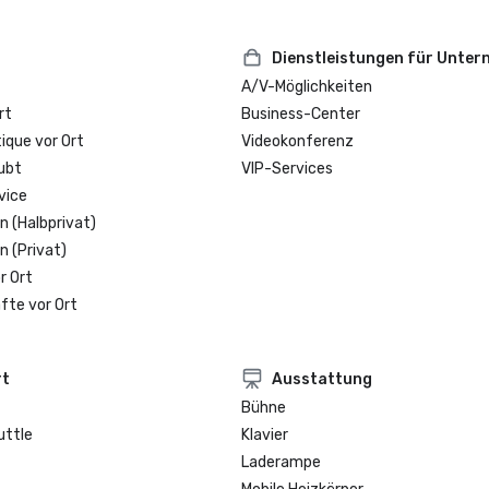
Dienstleistungen für Unte
A/V-Möglichkeiten
rt
Business-Center
que vor Ort
Videokonferenz
ubt
VIP-Services
vice
n (Halbprivat)
n (Privat)
r Ort
fte vor Ort
rt
Ausstattung
Bühne
uttle
Klavier
Laderampe