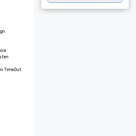
gn

ice 
sten 
on TimeOut 
Die 