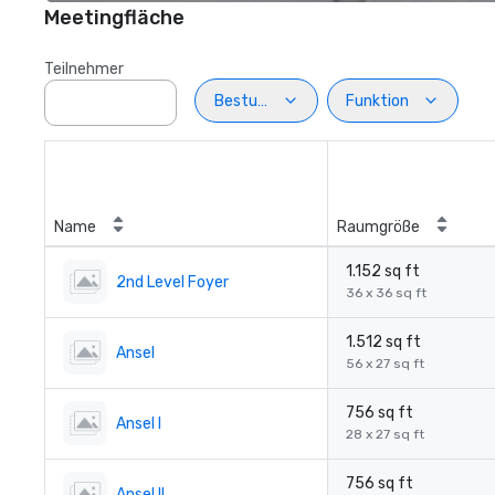
Meetingfläche
Teilnehmer
Bestuhlung
Funktion
Name
Raumgröße
1.152 sq ft
2nd Level Foyer
36 x 36 sq ft
1.512 sq ft
Ansel
56 x 27 sq ft
756 sq ft
Ansel I
28 x 27 sq ft
756 sq ft
Ansel II