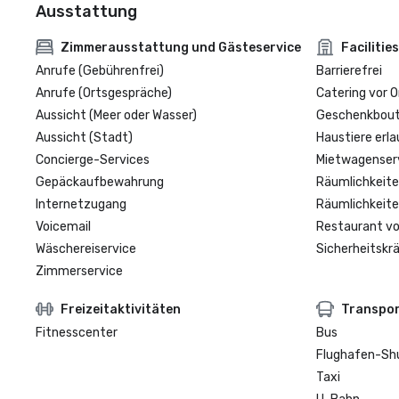
Ausstattung
Zimmerausstattung und Gästeservice
Facilities
Anrufe (Gebührenfrei)
Barrierefrei
Anrufe (Ortsgespräche)
Catering vor O
Aussicht (Meer oder Wasser)
Geschenkbouti
Aussicht (Stadt)
Haustiere erla
Concierge-Services
Mietwagenser
Gepäckaufbewahrung
Räumlichkeite
Internetzugang
Räumlichkeite
Voicemail
Restaurant vo
Wäschereiservice
Sicherheitskrä
Zimmerservice
Freizeitaktivitäten
Transpo
Fitnesscenter
Bus
Flughafen-Sh
Taxi