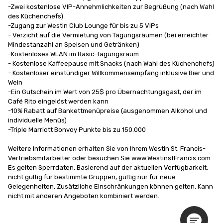
-Zwei kostenlose VIP-Annehmlichkeiten zur Begrüßung (nach Wahl 
des Küchenchefs)

-Zugang zur Westin Club Lounge für bis zu 5 VIPs

- Verzicht auf die Vermietung von Tagungsräumen (bei erreichter 
Mindestanzahl an Speisen und Getränken)

-Kostenloses WLAN im Basic-Tagungsraum

- Kostenlose Kaffeepause mit Snacks (nach Wahl des Küchenchefs)

- Kostenloser einstündiger Willkommensempfang inklusive Bier und 
Wein

-Ein Gutschein im Wert von 25$ pro Übernachtungsgast, der im 
Café Rito eingelöst werden kann

-10% Rabatt auf Bankettmenüpreise (ausgenommen Alkohol und 
individuelle Menüs)

-Triple Marriott Bonvoy Punkte bis zu 150.000

Weitere Informationen erhalten Sie von Ihrem Westin St. Francis-
Vertriebsmitarbeiter oder besuchen Sie www.WestinstFrancis.com. 
Es gelten Sperrdaten. Basierend auf der aktuellen Verfügbarkeit, 
nicht gültig für bestimmte Gruppen, gültig nur für neue 
Gelegenheiten. Zusätzliche Einschränkungen können gelten. Kann 
nicht mit anderen Angeboten kombiniert werden.