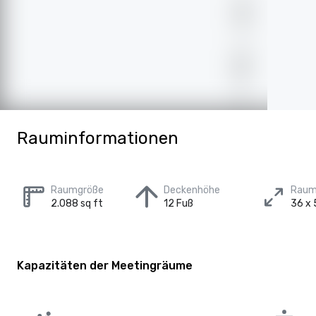
Rauminformationen
Raumgröße
Deckenhöhe
Raum
2.088 sq ft
12 Fuß
36 x 
Kapazitäten der Meetingräume