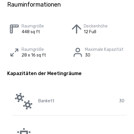
Rauminformationen
Raumgröße
Deckenhöhe
448 sq ft
12 Fuß
Raumgröße
Maximale Kapazität
28 x 16 sq ft
30
Kapazitäten der Meetingräume
Bankett
30