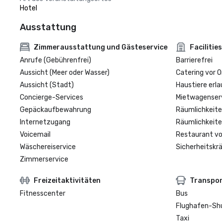
Hotel
Ausstattung
Zimmerausstattung und Gästeservice
Facilities
Anrufe (Gebührenfrei)
Barrierefrei
Aussicht (Meer oder Wasser)
Catering vor O
Aussicht (Stadt)
Haustiere erla
Concierge-Services
Mietwagenser
Gepäckaufbewahrung
Räumlichkeite
Internetzugang
Räumlichkeite
Voicemail
Restaurant vo
Wäschereiservice
Sicherheitskrä
Zimmerservice
Freizeitaktivitäten
Transpo
Fitnesscenter
Bus
Flughafen-Sh
Taxi