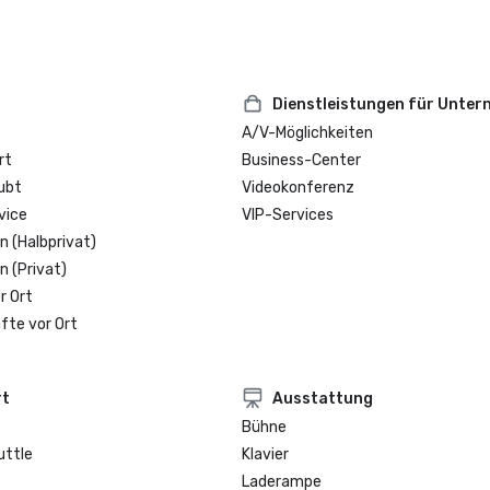
Dienstleistungen für Unte
A/V-Möglichkeiten
rt
Business-Center
ubt
Videokonferenz
vice
VIP-Services
n (Halbprivat)
n (Privat)
r Ort
fte vor Ort
rt
Ausstattung
Bühne
uttle
Klavier
Laderampe