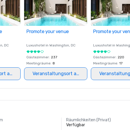
e
Promote your venue
Promote your ve
on
, DC
Luxushotel in
Washington
, DC
Luxushotel in
Washing
Gästezimmer
:
237
Gästezimmer
:
220
Meetingräume
:
8
Meetingräume
:
17
ort auswählen
Veranstaltungsort auswählen
Veranstaltun
um
Räumlichkeiten (Privat)
Verfügbar