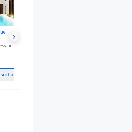
nue
Promote your venue
ton
, DC
Luxushotel in
Washington
, DC
Gästezimmer
:
237
Meetingräume
:
8
gsort auswählen
Veranstaltungsort auswählen