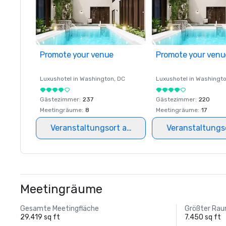
Promote your venue
Promote your venu
Luxushotel in
Washington
, DC
Luxushotel in
Washingt
Gästezimmer
:
237
Gästezimmer
:
220
Meetingräume
:
8
Meetingräume
:
17
Veranstaltungsort auswählen
Veranstaltungs
Meetingräume
Gesamte Meetingfläche
Größter Ra
29.419 sq ft
7.450 sq ft