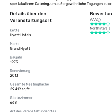
spektakulärem Catering, um außergewöhnliche Tagungen zu org
Details über den
Bewertung
AAA
Veranstaltungsort
Northstar
Kette
Hyatt Hotels
Marke
Grand Hyatt
Baujahr
1973
Renovierung
2013
Gesamte Meetingfläche
29.419 sq ft
Gästezimmer
668
Art des Veranstaltungsortes