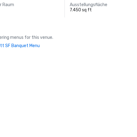
er Raum
Ausstellungsfläche
7.450 sq ft
ring menus for this venue.
tt SF Banquet Menu