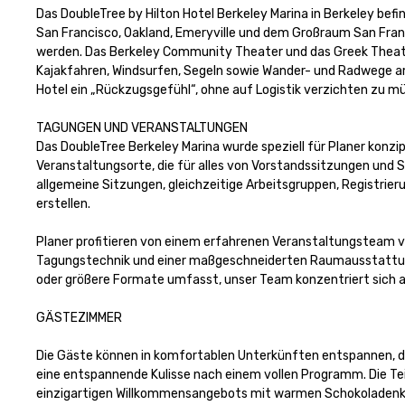
Das DoubleTree by Hilton Hotel Berkeley Marina in Berkeley bef
San Francisco, Oakland, Emeryville und dem Großraum San Fran
werden. Das Berkeley Community Theater und das Greek Theater 
Kajakfahren, Windsurfen, Segeln sowie Wander- und Radwege am 
Hotel ein „Rückzugsgefühl“, ohne auf Logistik verzichten zu mü
TAGUNGEN UND VERANSTALTUNGEN

Das DoubleTree Berkeley Marina wurde speziell für Planer konzi
Veranstaltungsorte, die für alles von Vorstandssitzungen und
allgemeine Sitzungen, gleichzeitige Arbeitsgruppen, Registrie
erstellen.

Planer profitieren von einem erfahrenen Veranstaltungsteam vor
Tagungstechnik und einer maßgeschneiderten Raumausstattung,
oder größere Formate umfasst, unser Team konzentriert sich au
GÄSTEZIMMER 

Die Gäste können in komfortablen Unterkünften entspannen, die
eine entspannende Kulisse nach einem vollen Programm. Die Te
einzigartigen Willkommensangebots mit warmen Schokoladenkeks