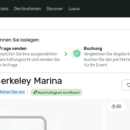
ions
Destinationen
Discover
Luxus
nnen Sie loslegen:
frage senden
Buchung
rprüfen Sie Ihre ausgewählten
Vergleichen Sie Angebot
anstaltungsorte und senden Sie
buchen Sie den perfekte
e Anfrage
für Ihr Event
Berkeley Marina
ieren Sie uns
|
Nachhaltigkeit zertifiziert
3D