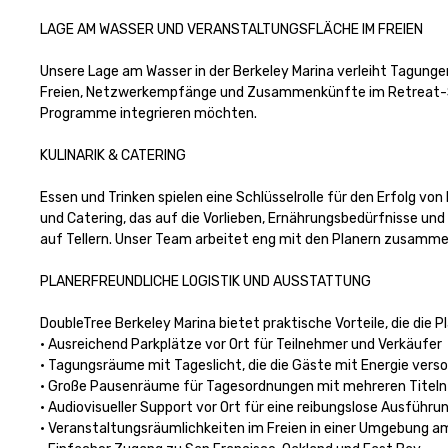
LAGE AM WASSER UND VERANSTALTUNGSFLÄCHE IM FREIEN

Unsere Lage am Wasser in der Berkeley Marina verleiht Tagunge
Freien, Netzwerkempfänge und Zusammenkünfte im Retreat-Stil. E
Programme integrieren möchten.

KULINARIK & CATERING

Essen und Trinken spielen eine Schlüsselrolle für den Erfolg vo
und Catering, das auf die Vorlieben, Ernährungsbedürfnisse u
auf Tellern. Unser Team arbeitet eng mit den Planern zusammen,
PLANERFREUNDLICHE LOGISTIK UND AUSSTATTUNG

DoubleTree Berkeley Marina bietet praktische Vorteile, die die P
• Ausreichend Parkplätze vor Ort für Teilnehmer und Verkäufer

• Tagungsräume mit Tageslicht, die die Gäste mit Energie verso
• Große Pausenräume für Tagesordnungen mit mehreren Titeln

• Audiovisueller Support vor Ort für eine reibungslose Ausführun
• Veranstaltungsräumlichkeiten im Freien in einer Umgebung a