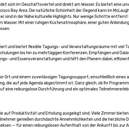
indet sich im Geschäftsviertel und direkt am Wasser. Es bietet eine 
cisco Bay Area. Die natürliche Schönheit der Gegend kann im McLaugh
sind in der Nähe kulturelle Highlights. Nur wenige Schritte entfernt
Wasser. Mit einer ruhigen Küstenatmosphäre, einer guten Anbindung a
ssen.

piert und bietet flexible Tagungs- und Veranstaltungsräume mit viel 
 Schulungen bis hin zu mehrtägigen Konferenzen, Empfängen und Galav
rungs- und Essensveranstaltungen und hilft den Planern dabei, effizie
 Ort und einem zuverlässigen Tagungssupport, einschließlich eines au
 die auf jede Agenda abgestimmt ist. Ganz gleich, ob Ihr Programm 
f eine reibungslose Durchführung und ein optimales Teilnehmererlebn
 auf Produktivität und Erholung ausgelegt sind. Viele Zimmer bieten 
ilnehmer genießen durchdachte Annehmlichkeiten und die herzliche D
en — für einen reibungslosen Aufenthalt von der Ankunft bis zur Ab