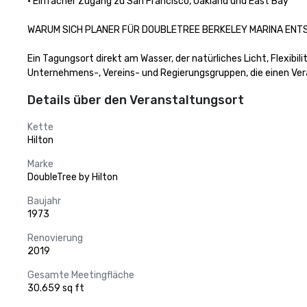
• Einfacher Zugang zu San Francisco, Oakland und East Bay

WARUM SICH PLANER FÜR DOUBLETREE BERKELEY MARINA ENTS
Ein Tagungsort direkt am Wasser, der natürliches Licht, Flexibi
Unternehmens-, Vereins- und Regierungsgruppen, die einen Veran
Details über den Veranstaltungsort
Kette
Hilton
Marke
DoubleTree by Hilton
Baujahr
1973
Renovierung
2019
Gesamte Meetingfläche
30.659 sq ft