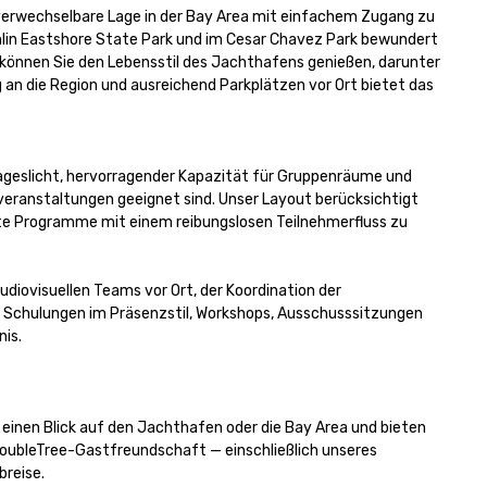
unverwechselbare Lage in der Bay Area mit einfachem Zugang zu 
lin Eastshore State Park und im Cesar Chavez Park bewundert 
 können Sie den Lebensstil des Jachthafens genießen, darunter 
n die Region und ausreichend Parkplätzen vor Ort bietet das 
Tageslicht, hervorragender Kapazität für Gruppenräume und 
eranstaltungen geeignet sind. Unser Layout berücksichtigt 
nte Programme mit einem reibungslosen Teilnehmerfluss zu 
diovisuellen Teams vor Ort, der Koordination der 
Schulungen im Präsenzstil, Workshops, Ausschusssitzungen 
is.

einen Blick auf den Jachthafen oder die Bay Area und bieten 
oubleTree-Gastfreundschaft — einschließlich unseres 
reise.
