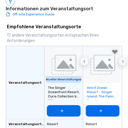
Informationen zum Veranstaltungsort
Off-site Experience Guide
Empfohlene Veranstaltungsorte
17 andere Veranstaltungsorten entsprachen Ihren
Anforderungen
Aktueller Veranstaltungsort
Veranstaltungsort
The Singer
Amrit Ocean
Removed from
Oceanfront Resort,
Resort - Singer
favorites
Curio Collection by
Island, The Palm
Hilton
Beaches
Veranstaltungsortstyp
Resort
Resort