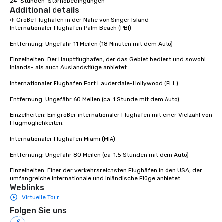
24-Stunden-Stornobedingungen
Additional details
decades, Dav El | BostonCoach
currently operates in over 550
✈️ Große Flughäfen in der Nähe von Singer Island

Internationaler Flughafen Palm Beach (PBI)

metropolitan markets, across 6
continents, with a fleet of more than
Entfernung: Ungefähr 11 Meilen (18 Minuten mit dem Auto)

25,000 vehicles.
Einzelheiten: Der Hauptflughafen, der das Gebiet bedient und sowohl 
Inlands- als auch Auslandsflüge anbietet.

Internationaler Flughafen Fort Lauderdale-Hollywood (FLL)

Entfernung: Ungefähr 60 Meilen (ca. 1 Stunde mit dem Auto)

Einzelheiten: Ein großer internationaler Flughafen mit einer Vielzahl von 
Flugmöglichkeiten.

Internationaler Flughafen Miami (MIA)

Entfernung: Ungefähr 80 Meilen (ca. 1,5 Stunden mit dem Auto)

Einzelheiten: Einer der verkehrsreichsten Flughäfen in den USA, der 
umfangreiche internationale und inländische Flüge anbietet.
Weblinks
Virtuelle Tour
Folgen Sie uns