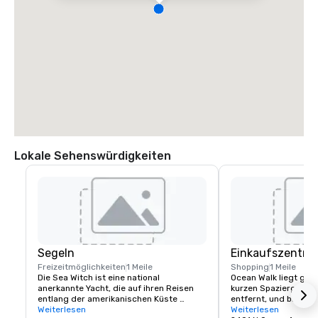
Lokale Sehenswürdigkeiten
Segeln
Einkaufszentru
Freizeitmöglichkeiten
1 Meile
Shopping
1 Meile
Die Sea Witch ist eine national 
Ocean Walk liegt günst
anerkannte Yacht, die auf ihren Reisen 
kurzen Spaziergang v
entlang der amerikanischen Küste 
entfernt, und bietet e
entlang und hinunter reist und 
Weiterlesen
Einkaufs-, Speise- un
Weiterlesen