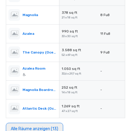
378 sq ft
Magnolia
8 Fuß
21 x 18 sq ft
990 sq ft
Azalea
11 Fuß
33 x 30 sq ft
3.588 sq ft
The Canopy (Oceanfront)
9 Fuß
52 x 69 sq ft
Azalea Room
1.050 sq ft
-
33,6 x 29,7 sq ft
252 sq ft
Magnolia Boardroom
-
14 x 18 sq ft
1.269 sq ft
Atlantic Deck (Oceanfront)
-
47 x 27 sq ft
Alle Räume anzeigen (13)