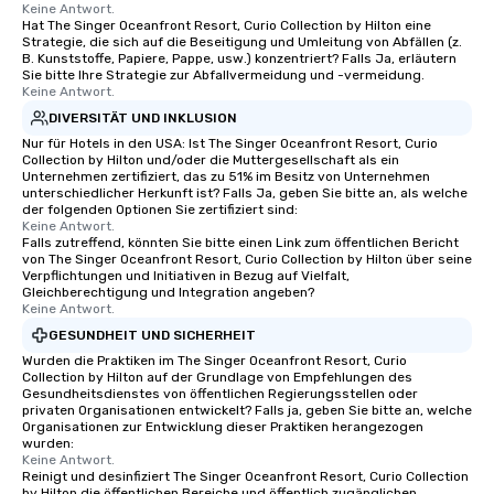
Keine Antwort.
Hat The Singer Oceanfront Resort, Curio Collection by Hilton eine
Strategie, die sich auf die Beseitigung und Umleitung von Abfällen (z.
B. Kunststoffe, Papiere, Pappe, usw.) konzentriert? Falls Ja, erläutern
Sie bitte Ihre Strategie zur Abfallvermeidung und -vermeidung.
Keine Antwort.
DIVERSITÄT UND INKLUSION
Nur für Hotels in den USA: Ist The Singer Oceanfront Resort, Curio
Collection by Hilton und/oder die Muttergesellschaft als ein
Unternehmen zertifiziert, das zu 51% im Besitz von Unternehmen
unterschiedlicher Herkunft ist? Falls Ja, geben Sie bitte an, als welche
der folgenden Optionen Sie zertifiziert sind:
Keine Antwort.
Falls zutreffend, könnten Sie bitte einen Link zum öffentlichen Bericht
von The Singer Oceanfront Resort, Curio Collection by Hilton über seine
Verpflichtungen und Initiativen in Bezug auf Vielfalt,
Gleichberechtigung und Integration angeben?
Keine Antwort.
GESUNDHEIT UND SICHERHEIT
Wurden die Praktiken im The Singer Oceanfront Resort, Curio
Collection by Hilton auf der Grundlage von Empfehlungen des
Gesundheitsdienstes von öffentlichen Regierungsstellen oder
privaten Organisationen entwickelt? Falls ja, geben Sie bitte an, welche
Organisationen zur Entwicklung dieser Praktiken herangezogen
wurden:
Keine Antwort.
Reinigt und desinfiziert The Singer Oceanfront Resort, Curio Collection
by Hilton die öffentlichen Bereiche und öffentlich zugänglichen