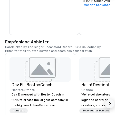
durchschnittlich über 6.500 Seemeilen 
Unterhaltungsmöglich
2401 N Ocean Avenue
pro Jahr zurücklegt. Sea Witch hat im 
Geschmack.
Website besuchen
Sommer seinen Sitz in Martha's 
Vineyard, MA, und bietet lokale 
Stundencharter und Festtagscharter 
nach Cape Cod, Nantucket, Block Island, 
Cutty Hunk und Boston an. Für den 
Winter zieht sie nach West Palm Beach, 
Florida, und bietet lokale Stundencharter 
und Festtagscharter nach Fort 
Lauderdale, Miami, auf die Florida Keys 
Empfohlene Anbieter
und auf die Bahamas an
Handpicked by The Singer Oceanfront Resort, Curio Collection by 
Hilton for their trusted service and seamless collaboration.
Dav El | BostonCoach
Mehrere Städte
Orlando
Dav El merged with BostonCoach in
We’re collaborators, e
2013 to create the largest company in
logistics coordinators,
the high-end chauffeured car
creators, and dreame
industry. BostonCoach was founded
we love with a passion
Transport
Bevorzugtes Personal