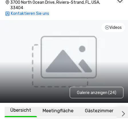
Hilton
3700 North Ocean Drive, Riviera-Strand, FL, USA,
33404
Kontaktieren Sie uns
Videos
Galerie anzeigen (24)
Übersicht
Meetingfläche
Gästezimmer
O