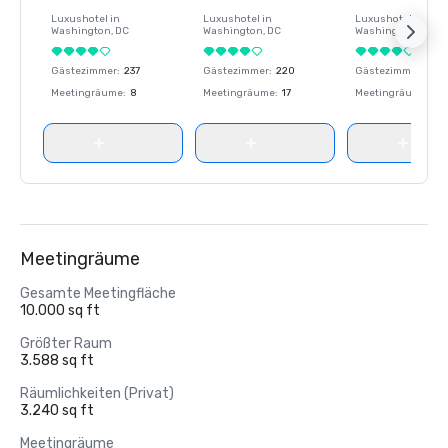
Luxushotel in
Luxushotel in
Luxushotel in
Washington
, DC
Washington
, DC
Washington
, DC
Gästezimmer
:
237
Gästezimmer
:
220
Gästezimmer
:
237
Meetingräume
:
8
Meetingräume
:
17
Meetingräume
:
8
Meetingräume
Gesamte Meetingfläche
10.000 sq ft
Größter Raum
3.588 sq ft
Räumlichkeiten (Privat)
3.240 sq ft
Meetingräume