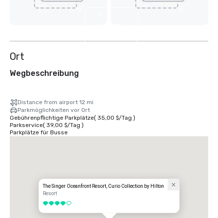
7
weitere
anzeigen
Ort
Wegbeschreibung
Distance from airport 12 mi
Parkmöglichkeiten vor Ort
Gebührenpflichtige Parkplätze
(
35,00 $
/
Tag
)
Parkservice
(
39,00 $
/
Tag
)
Parkplätze für Busse
The Singer Oceanfront Resort, Curio Collection by Hilton
Resort
4 von 5