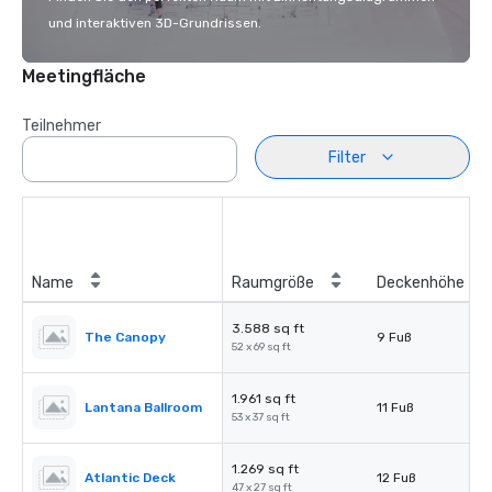
und interaktiven 3D-Grundrissen.
Meetingfläche
Teilnehmer
Filter
Name
Raumgröße
Deckenhöhe
3.588 sq ft
The Canopy
9 Fuß
52 x 69 sq ft
1.961 sq ft
Lantana Ballroom
11 Fuß
53 x 37 sq ft
1.269 sq ft
Atlantic Deck
12 Fuß
47 x 27 sq ft