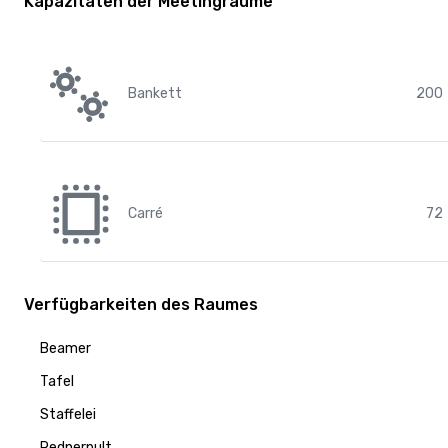
Kapazitäten der Meetingräume
Bankett
200
Carré
72
Verfügbarkeiten des Raumes
Beamer
Tafel
Staffelei
Rednerpult