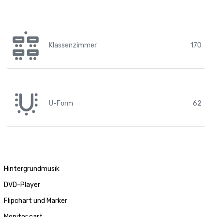
Klassenzimmer
170
U-Form
62
Hintergrundmusik
DVD-Player
Flipchart und Marker
Monitor cart