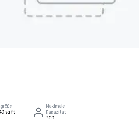
größe
Maximale
40 sq ft
Kapazität
300