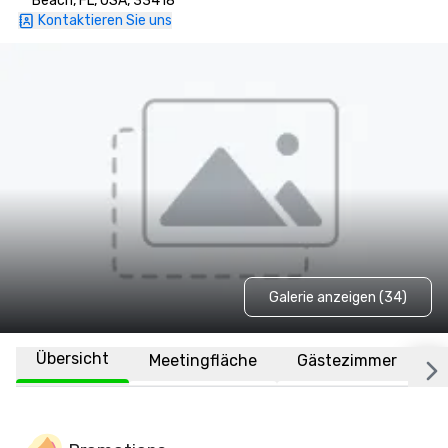
Beach, FL, USA, 33418
Kontaktieren Sie uns
Galerie anzeigen (34)
Übersicht
Meetingfläche
Gästezimmer
O