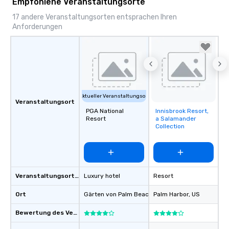
Empfohlene Veranstaltungsorte
17 andere Veranstaltungsorten entsprachen Ihren
Anforderungen
Aktueller Veranstaltungsort
Veranstaltungsort
PGA National
Innisbrook Resort,
Removed from
Resort
a Salamander
favorites
Collection
Veranstaltungsortstyp
Luxury hotel
Resort
Ort
Gärten von Palm Beach
, US
Palm Harbor
, US
Bewertung des Veranstaltungsortes