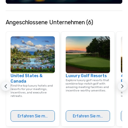
Angeschlossene Unternehmen (6)
United States &
Luxury Golf Resorts
4 S
Explore luxury golf resorts that
Canada
Res
combine top-notch golf with
Find the top luxury hotels and
Disco
amazing meeting facilities and
resorts for your meetings,
hotel
incentive-worthy amenities.
incentives, and executive
meeti
retreats.
ince
Erfahren Sie mehr
Erfahren Sie mehr