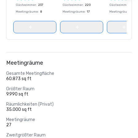
Gästezimmer
:
237
Gästezimmer
:
220
Gästezimmer
:
237
Meetingräume
:
8
Meetingräume
:
17
Meetingräume
:
8
Meetingräume
Gesamte Meetingfläche
60.873 sq ft
Größter Raum
9.990 sq ft
Räumlichkeiten (Privat)
35.000 sq ft
Meetingräume
27
Zweitgrößter Raum