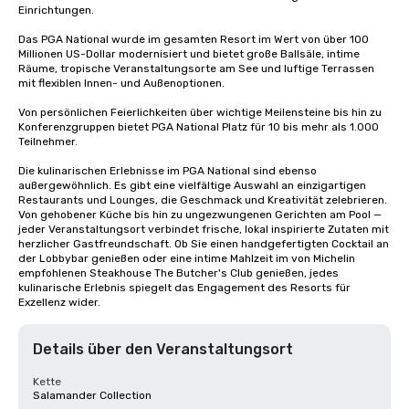
Einrichtungen. 

Das PGA National wurde im gesamten Resort im Wert von über 100 
Millionen US-Dollar modernisiert und bietet große Ballsäle, intime 
Räume, tropische Veranstaltungsorte am See und luftige Terrassen 
mit flexiblen Innen- und Außenoptionen. 

Von persönlichen Feierlichkeiten über wichtige Meilensteine bis hin zu 
Konferenzgruppen bietet PGA National Platz für 10 bis mehr als 1.000 
Teilnehmer. 

Die kulinarischen Erlebnisse im PGA National sind ebenso 
außergewöhnlich. Es gibt eine vielfältige Auswahl an einzigartigen 
Restaurants und Lounges, die Geschmack und Kreativität zelebrieren. 
Von gehobener Küche bis hin zu ungezwungenen Gerichten am Pool — 
jeder Veranstaltungsort verbindet frische, lokal inspirierte Zutaten mit 
herzlicher Gastfreundschaft. Ob Sie einen handgefertigten Cocktail an 
der Lobbybar genießen oder eine intime Mahlzeit im von Michelin 
empfohlenen Steakhouse The Butcher's Club genießen, jedes 
kulinarische Erlebnis spiegelt das Engagement des Resorts für 
Exzellenz wider.
Details über den Veranstaltungsort
Kette
Salamander Collection