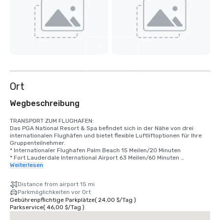
4
weitere
anzeigen
Ort
Wegbeschreibung
TRANSPORT ZUM FLUGHAFEN:

Das PGA National Resort & Spa befindet sich in der Nähe von drei 
internationalen Flughäfen und bietet flexible Luftliftoptionen für Ihre 
Gruppenteilnehmer.

* Internationaler Flughafen Palm Beach 15 Meilen/20 Minuten

* Fort Lauderdale International Airport 63 Meilen/60 Minuten 

* Miami International Airport 78 Meilen/80 Minuten
Weiterlesen
Distance from airport 15 mi
Parkmöglichkeiten vor Ort
Gebührenpflichtige Parkplätze
(
24,00 $
/
Tag
)
Parkservice
(
46,00 $
/
Tag
)