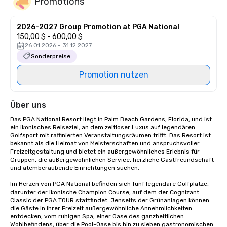
Promotions
2026-2027 Group Promotion at PGA National
150,00 $ - 600,00 $
26.01.2026 - 31.12.2027
Sonderpreise
Promotion nutzen
Über uns
Das PGA National Resort liegt in Palm Beach Gardens, Florida, und ist 
ein ikonisches Reiseziel, an dem zeitloser Luxus auf legendären 
Golfsport mit raffinierten Veranstaltungsräumen trifft. Das Resort ist 
bekannt als die Heimat von Meisterschaften und anspruchsvoller 
Freizeitgestaltung und bietet ein außergewöhnliches Erlebnis für 
Gruppen, die außergewöhnlichen Service, herzliche Gastfreundschaft 
und atemberaubende Einrichtungen suchen. 

Im Herzen von PGA National befinden sich fünf legendäre Golfplätze, 
darunter der ikonische Champion Course, auf dem der Cognizant 
Classic der PGA TOUR stattfindet. Jenseits der Grünanlagen können 
die Gäste in ihrer Freizeit außergewöhnliche Annehmlichkeiten 
entdecken, vom ruhigen Spa, einer Oase des ganzheitlichen 
Wohlbefindens, über die Pool-Oase bis hin zu sieben gastronomischen 