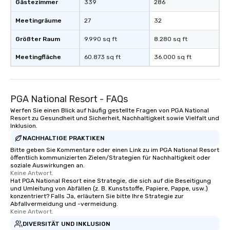
Gästezimmer
339
286
Meetingräume
27
32
Größter Raum
9.990 sq ft
8.280 sq ft
Meetingfläche
60.873 sq ft
36.000 sq ft
PGA National Resort - FAQs
Werfen Sie einen Blick auf häufig gestellte Fragen von PGA National
Resort zu Gesundheit und Sicherheit, Nachhaltigkeit sowie Vielfalt und
Inklusion.
NACHHALTIGE PRAKTIKEN
Bitte geben Sie Kommentare oder einen Link zu im PGA National Resort
öffentlich kommunizierten Zielen/Strategien für Nachhaltigkeit oder
soziale Auswirkungen an.
Keine Antwort.
Hat PGA National Resort eine Strategie, die sich auf die Beseitigung
und Umleitung von Abfällen (z. B. Kunststoffe, Papiere, Pappe, usw.)
konzentriert? Falls Ja, erläutern Sie bitte Ihre Strategie zur
Abfallvermeidung und -vermeidung.
Keine Antwort.
DIVERSITÄT UND INKLUSION