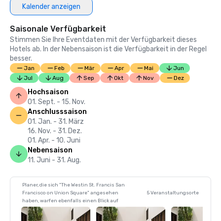
Kalender anzeigen
Saisonale Verfügbarkeit
Stimmen Sie Ihre Eventdaten mit der Verfügbarkeit dieses
Hotels ab. In der Nebensaison ist die Verfügbarkeit in der Regel
besser.
Jan
Feb
Mär
Apr
Mai
Jun
Jul
Aug
Sep
Okt
Nov
Dez
Hochsaison
01. Sept. - 15. Nov.
Anschlusssaison
01. Jan. - 31. März
16. Nov. - 31. Dez.
01. Apr. - 10. Juni
Nebensaison
11. Juni - 31. Aug.
Planer, die sich "The Westin St. Francis San
Francisco on Union Square" angesehen
5 Veranstaltungsorte
haben, warfen ebenfalls einen Blick auf