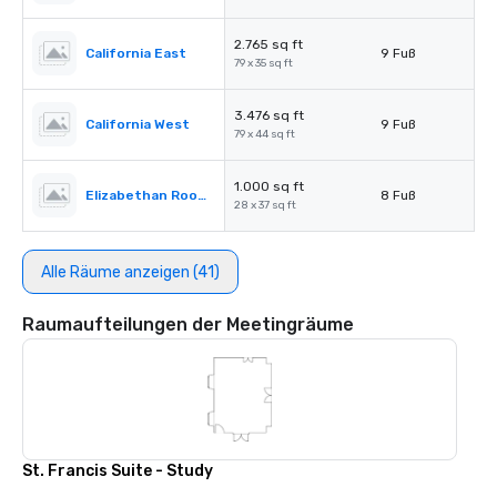
2.765 sq ft
California East
9 Fuß
79 x 35 sq ft
3.476 sq ft
California West
9 Fuß
79 x 44 sq ft
1.000 sq ft
Elizabethan Room A
8 Fuß
28 x 37 sq ft
Alle Räume anzeigen (41)
Raumaufteilungen der Meetingräume
St. Francis Suite - Study