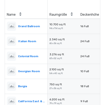
Name
Raumgröße
Deckenhöhe
10.700 sq ft
Grand Ballroom
16 Fuß
94 x 114 sq ft
2.340 sq ft
Italian Room
24 Fuß
65 x 36 sq ft
3.276 sq ft
Colonial Room
24 Fuß
63 x 52 sq ft
2.100 sq ft
Georgian Room
10 Fuß
54 x 40 sq ft
750 sq ft
Borgia
18 Fuß
21 x 36 sq ft
6.200 sq ft
California East & West
9 Fuß
79 x 79 sq ft