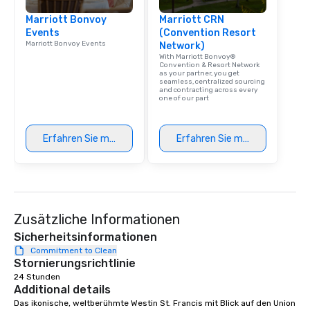
experience with three 
Marriott Bonvoy
Marriott CRN
signature dishes at ea
Events
(Convention Resort
Our affordable tours a
Marriott Bonvoy Events
Network)
person with tax and gr
With Marriott Bonvoy®
included. The only thi
Convention & Resort Network
as your partner, you get
are drinks. However, 
seamless, centralized sourcing
and contracting across every
package upgrade is ava
one of our part
provides guests a sign
at various stops. Build Your Network
Our exclusive experien
Erfahren Sie mehr
Erfahren Sie mehr
ultimate networking op
a typical sit-down dinn
to engage the person t
right of you. Because 
place at multiple resta
Zusätzliche Informationen
walking in between, th
Sicherheitsinformationen
countless opportunitie
Commitment to Clean
with different people 
Stornierungsrichtlinie
down at each venue a
24 Stunden
traverse along the way
Additional details
experiences not only 
Das ikonische, weltberühmte Westin St. Francis mit Blick auf den Union 
ways to network, but a