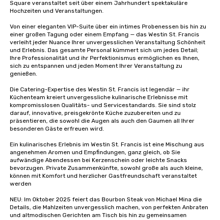
Square veranstaltet seit über einem Jahrhundert spektakuläre 
way to do so. Large Groups Welcome
Hochzeiten und Veranstaltungen. 

Lip Smacking Foodie To
Von einer eleganten VIP-Suite über ein intimes Probenessen bis hin zu 
groups, small or large.
einer großen Tagung oder einem Empfang — das Westin St. Francis 
experiences can acc
verleiht jeder Nuance Ihrer unvergesslichen Veranstaltung Schönheit 
und Erlebnis. Das gesamte Personal kümmert sich um jedes Detail; 
groups from as few as
Ihre Professionalität und ihr Perfektionismus ermöglichen es Ihnen, 
as 500 guests, making
sich zu entspannen und jeden Moment Ihrer Veranstaltung zu 
choice for any corpora
genießen. 

Stress-Free Booking 
Die Catering-Expertise des Westin St. Francis ist legendär — ihr 
a tour is stress-free a
Küchenteam kreiert unvergessliche kulinarische Erlebnisse mit 
enjoy the company of 
kompromisslosen Qualitäts- und Servicestandards. Sie sind stolz 
darauf, innovative, preisgekrönte Küche zuzubereiten und zu 
more easily. You’ll tak
präsentieren, die sowohl die Augen als auch den Gaumen all Ihrer 
knowing that everythin
besonderen Gäste erfreuen wird.

of from the moment the
booked to the minute i
Ein kulinarisches Erlebnis im Westin St. Francis ist eine Mischung aus 
angenehmen Aromen und Empfindungen, ganz gleich, ob Sie 
Since the menu is alre
aufwändige Abendessen bei Kerzenschein oder leichte Snacks 
have nothing to worry 
bevorzugen. Private Zusammenkünfte, sowohl große als auch kleine, 
remember to submit ah
können mit Komfort und herzlicher Gastfreundschaft veranstaltet 
werden

date any dietary restr
allergies for anyone in
NEU: Im Oktober 2025 feiert das Bourbon Steak von Michael Mina die 
Feel Like a VIP at Each
Details, die Mahlzeiten unvergesslich machen, von perfekten Anbraten 
und altmodischen Gerichten am Tisch bis hin zu gemeinsamen 
Smacking Foodie Tours