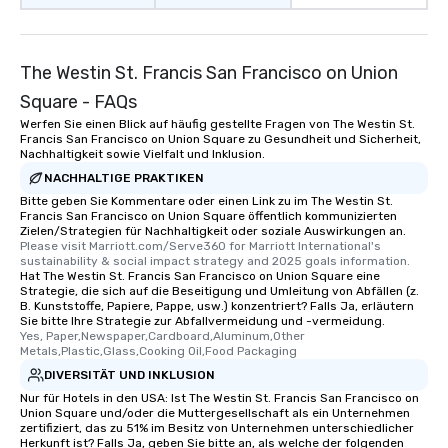
fascinating stories. S
interactive experience
along the way exclusive
The Westin St. Francis San Francisco on Union
ensuring there is neve
Square - FAQs
Different Types of Cuis
Werfen Sie einen Blick auf häufig gestellte Fragen von The Westin St.
experiences offer the a
Francis San Francisco on Union Square zu Gesundheit und Sicherheit,
several renowned rest
Nachhaltigkeit sowie Vielfalt und Inklusion.
convenient outing, inc
NACHHALTIGE PRAKTIKEN
and your guests might
Bitte geben Sie Kommentare oder einen Link zu im The Westin St.
discovered otherwise 
Francis San Francisco on Union Square öffentlich kommunizierten
at a typical corporate 
Zielen/Strategien für Nachhaltigkeit oder soziale Auswirkungen an.
Please visit Marriott.com/Serve360 for Marriott International's 
a way to try some of t
sustainability & social impact strategy and 2025 goals information.
in the city and dive in
Hat The Westin St. Francis San Francisco on Union Square eine
Strategie, die sich auf die Beseitigung und Umleitung von Abfällen (z.
cuisines and dishes. Al
B. Kunststoffe, Papiere, Pappe, usw.) konzentriert? Falls Ja, erläutern
selected dishes are cu
Sie bitte Ihre Strategie zur Abfallvermeidung und -vermeidung.
high standards to ensu
Yes, Paper,Newspaper,Cardboard,Aluminum,Other 
Metals,Plastic,Glass,Cooking Oil,Food Packaging
delight any palate. Tours Available
DIVERSITÄT UND INKLUSION
from Day to Night With
Nur für Hotels in den USA: Ist The Westin St. Francis San Francisco on
group experience, bookin
Union Square und/oder die Muttergesellschaft als ein Unternehmen
key. Whether you desir
zertifiziert, das zu 51% im Besitz von Unternehmen unterschiedlicher
business hours or earl
Herkunft ist? Falls Ja, geben Sie bitte an, als welche der folgenden