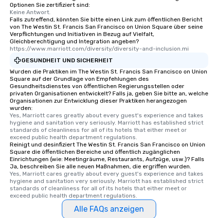
Optionen Sie zertifiziert sind:
after work, we can coo
Keine Antwort.
you to provide options 
Falls zutreffend, könnten Sie bitte einen Link zum öffentlichen Bericht
von The Westin St. Francis San Francisco on Union Square über seine
needs. Go for as Long or as Short as
Verpflichtungen und Initiativen in Bezug auf Vielfalt,
You Like Along with fle
Gleichberechtigung und Integration angeben?
scheduling, Lip Smack
https://www.marriott.com/diversity/diversity-and-inclusion.mi
Tours also provides a 
GESUNDHEIT UND SICHERHEIT
durations. Our shortes
Wurden die Praktiken im The Westin St. Francis San Francisco on Union
2.5 hours; our longest 
Square auf der Grundlage von Empfehlungen des
Gesundheitsdienstes von öffentlichen Regierungsstellen oder
hours, with optional 
privaten Organisationen entwickelt? Falls ja, geben Sie bitte an, welche
incentives.
Organisationen zur Entwicklung dieser Praktiken herangezogen
wurden:
Yes, Marriott cares greatly about every guest's experience and takes 
hygiene and sanitation very seriously. Marriott has established strict 
standards of cleanliness for all of its hotels that either meet or 
exceed public health department regulations. 
Reinigt und desinfiziert The Westin St. Francis San Francisco on Union
Square die öffentlichen Bereiche und öffentlich zugänglichen
Einrichtungen (wie: Meetingräume, Restaurants, Aufzüge, usw.)? Falls
Ja, beschreiben Sie alle neuen Maßnahmen, die ergriffen wurden.
Yes, Marriott cares greatly about every guest's experience and takes 
hygiene and sanitation very seriously. Marriott has established strict 
standards of cleanliness for all of its hotels that either meet or 
exceed public health department regulations. 
Alle FAQs anzeigen