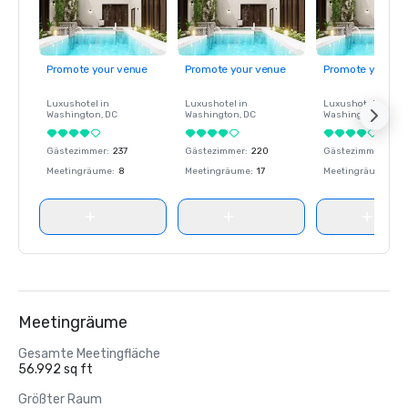
Promote your venue
Promote your venue
Promote your ve
Luxushotel in
Luxushotel in
Luxushotel in
Washington
, DC
Washington
, DC
Washington
, DC
Gästezimmer
:
237
Gästezimmer
:
220
Gästezimmer
:
237
Meetingräume
:
8
Meetingräume
:
17
Meetingräume
:
8
Meetingräume
Gesamte Meetingfläche
56.992 sq ft
Größter Raum