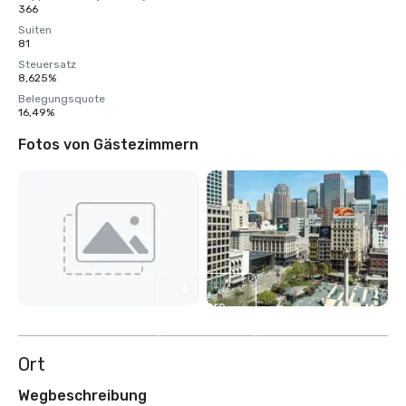
366
Suiten
81
Steuersatz
8,625%
Belegungsquote
16,49%
Fotos von Gästezimmern
4
weitere
anzeigen
Ort
Wegbeschreibung