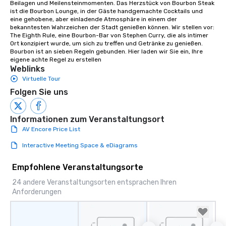
Beilagen und Meilensteinmomenten. Das Herzstück von Bourbon Steak 
group members never 
ist die Bourbon Lounge, in der Gäste handgemachte Cocktails und 
about waiting in line to
eine gehobene, aber einladende Atmosphäre in einem der 
bekanntesten Wahrzeichen der Stadt genießen können. Wir stellen vor: 
restaurant or being sh
The Eighth Rule, eine Bourbon-Bar von Stephen Curry, die als intimer 
than desirable table. O
Ort konzipiert wurde, um sich zu treffen und Getränke zu genießen. 
everyone is treated lik
Bourbon ist an sieben Regeln gebunden. Hier laden wir Sie ein, Ihre 
eigene achte Regel zu erstellen
immediate seating upon
Weblinks
What’s more, your gro
Virtuelle Tour
a special warm welcom
Folgen Sie uns
from the restaurant c
be printed featuring yo
which can be an added 
Informationen zum Veranstaltungsort
those Instagram mome
AV Encore Price List
For added ease, we ca
transportation pick-up
Interactive Meeting Space & eDiagrams
as well as an event ph
for groups that desire 
Empfohlene Veranstaltungsorte
experience, we can als
24 andere Veranstaltungsorten entsprachen Ihren
an evening helicopter 
Anforderungen
glittering lights of The S
Memorable Experience f
Smacking Foodie Tours