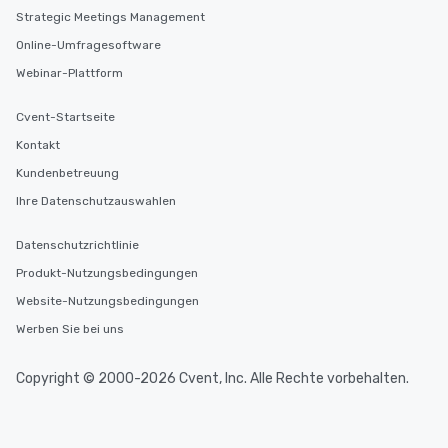
selected dishes are curated to our
Strategic Meetings Management
high standards to ensure they will
Online-Umfragesoftware
delight any palate. Tours Available
Webinar-Plattform
from Day to Night With any corporate
group experience, booking flexibility is
Cvent-Startseite
key. Whether you desire a tour during
business hours or early evening right
Kontakt
after work, we can coordinate with
Kundenbetreuung
you to provide options that fit your
Ihre Datenschutzauswahlen
needs. Go for as Long or as Short as
You Like Along with flexible
Datenschutzrichtlinie
scheduling, Lip Smacking Foodie
Tours also provides a range of tour
Produkt-Nutzungsbedingungen
durations. Our shortest tour is about
Website-Nutzungsbedingungen
2.5 hours; our longest is about 5
Werben Sie bei uns
hours, with optional add-ons and
incentives.
Copyright © 2000-2026 Cvent, Inc. Alle Rechte vorbehalten.