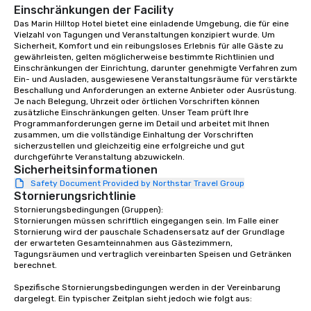
that are sure to add new vitality to
Einschränkungen der Facility
meeting events, from conferences to
Das Marin Hilltop Hotel bietet eine einladende Umgebung, die für eine 
Vielzahl von Tagungen und Veranstaltungen konzipiert wurde. Um 
team building. All-Inclusive Group
Sicherheit, Komfort und ein reibungsloses Erlebnis für alle Gäste zu 
Dining When meeting planners book a
gewährleisten, gelten möglicherweise bestimmte Richtlinien und 
corporate group event through Lip
Einschränkungen der Einrichtung, darunter genehmigte Verfahren zum 
Smacking Foodie Tours, the entire
Ein- und Ausladen, ausgewiesene Veranstaltungsräume für verstärkte 
Beschallung und Anforderungen an externe Anbieter oder Ausrüstung. 
group is assured a top-notch dining
Je nach Belegung, Uhrzeit oder örtlichen Vorschriften können 
experience with three to four
zusätzliche Einschränkungen gelten. Unser Team prüft Ihre 
signature dishes at each restaurant.
Programmanforderungen gerne im Detail und arbeitet mit Ihnen 
zusammen, um die vollständige Einhaltung der Vorschriften 
Our affordable tours are priced per
sicherzustellen und gleichzeitig eine erfolgreiche und gut 
person with tax and gratuities
durchgeführte Veranstaltung abzuwickeln.
included. The only thing not included
Sicherheitsinformationen
are drinks. However, a beverage
Safety Document Provided by Northstar Travel Group
Stornierungsrichtlinie
package upgrade is available, which
Stornierungsbedingungen (Gruppen):

provides guests a signature cocktail
Stornierungen müssen schriftlich eingegangen sein. Im Falle einer 
at various stops. Build Your Network
Stornierung wird der pauschale Schadensersatz auf der Grundlage 
Our exclusive experiences provide the
der erwarteten Gesamteinnahmen aus Gästezimmern, 
ultimate networking opportunities. At
Tagungsräumen und vertraglich vereinbarten Speisen und Getränken 
berechnet.

a typical sit-down dinner, you’re lucky
to engage the person to the left and
Spezifische Stornierungsbedingungen werden in der Vereinbarung 
right of you. Because our tours take
dargelegt. Ein typischer Zeitplan sieht jedoch wie folgt aus:
