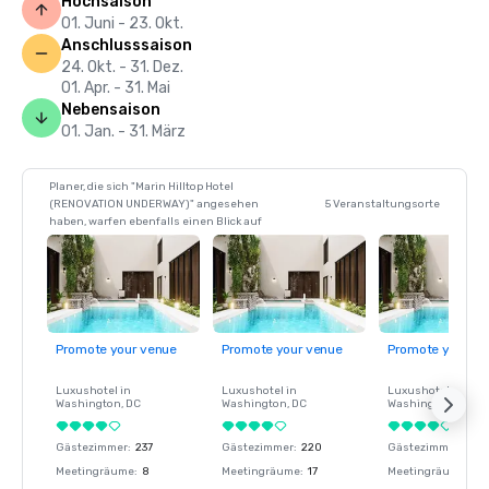
Hochsaison
01. Juni - 23. Okt.
Anschlusssaison
24. Okt. - 31. Dez.
01. Apr. - 31. Mai
Nebensaison
01. Jan. - 31. März
Planer, die sich "Marin Hilltop Hotel
(RENOVATION UNDERWAY)" angesehen
5 Veranstaltungsorte
haben, warfen ebenfalls einen Blick auf
Promote your venue
Promote your venue
Promote your ve
Luxushotel in
Luxushotel in
Luxushotel in
Washington
, DC
Washington
, DC
Washington
, DC
Gästezimmer
:
237
Gästezimmer
:
220
Gästezimmer
:
237
Meetingräume
:
8
Meetingräume
:
17
Meetingräume
:
8