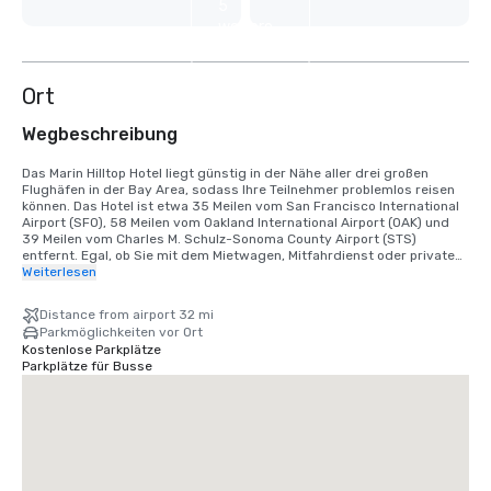
5
weitere
anzeigen
Ort
Wegbeschreibung
Das Marin Hilltop Hotel liegt günstig in der Nähe aller drei großen 
Flughäfen in der Bay Area, sodass Ihre Teilnehmer problemlos reisen 
können. Das Hotel ist etwa 35 Meilen vom San Francisco International 
Airport (SFO), 58 Meilen vom Oakland International Airport (OAK) und 
39 Meilen vom Charles M. Schulz-Sonoma County Airport (STS) 
entfernt. Egal, ob Sie mit dem Mietwagen, Mitfahrdienst oder privaten 
Verkehrsmitteln anreisen, das Marin Hilltop Hotel ist leicht zu erreichen 
Weiterlesen
und bietet gleichzeitig eine erfrischende Umgebung etwas außerhalb 
des Trubels der Stadt.
Distance from airport 32 mi
Parkmöglichkeiten vor Ort
Kostenlose Parkplätze
Parkplätze für Busse