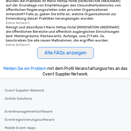
networking opportunities before
Wurden die Praktiken im Marin Hilltop Hotel (RENOVATION UNDERWAY)
auf der Grundlage von Empfehlungen des Gesundheitsdienstes von
heading to the next place on your tour
öffentlichen Regierungsstellen oder privaten Organisationen
itinerary. You Get a Dinner and a Show
entwickelt? Falls ja, geben Sie bitte an, welche Organisationen zur
Entwicklung dieser Praktiken herangezogen wurden:
Our tours offer an exquisite feast plus
Keine Antwort.
entertainment. All tours include a
Reinigt und desinfiziert Marin Hilltop Hotel (RENOVATION UNDERWAY)
knowledgeable, professional guide
die öffentlichen Bereiche und öffentlich zugänglichen Einrichtungen
(wie: Meetingräume, Restaurants, Aufzüge, usw.)? Falls Ja,
who leads the group on a walking tour,
beschreiben Sie alle neuen Maßnahmen, die ergriffen wurden.
offering engaging tidbits and
Keine Antwort.
fascinating stories. Several other
Alle FAQs anzeigen
interactive experiences are included
along the way exclusively to our tours,
ensuring there is never a dull moment.
Melden Sie ein Problem
mit dem Profil Veranstaltungsortes an das
Cvent Supplier Network.
Different Types of Cuisine Our
experiences offer the ability to enjoy
several renowned restaurants in one
Cvent Supplier Network
convenient outing, including ones you
OnSite Solutions
and your guests might not have
discovered otherwise on your own or
at a typical corporate dinner. We offer
Eventmanagementsoftware
a way to try some of the finest spots
Eventregistrierungssoftware
in the city and dive into various
Mobile Event-Apps
cuisines and dishes. All the pre-