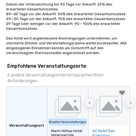
place at multiple restaurants, with
Datum der Unterzeichnung bis 90 Tage vor Ankunft: 25% des 
walking in between, there are
erwarteten Gesamtumsatzes

countless opportunities to interact
89—60 Tage vor der Ankunft: 50% des erwarteten Gesamtumsatzes

59—30 Tage vor der Ankunft: 75% des erwarteten Gesamtumsatzes

with different people when you sit
29 Tage oder weniger vor der Ankunft: 90— 100% des erwarteten 
down at each venue and as you
Gesamtumsatzes

traverse along the way. Our
Das Hotel wird angemessene Anstrengungen unternehmen, um 
experiences not only provide more
stornierte Zimmer und Veranstaltungsräume weiterzuverkaufen. Alle 
ways to network, but a more convivial
eingezogenen Einnahmen können als Gutschrift auf den 
way to do so. Large Groups Welcome
veranschlagten Stornoschaden angerechnet werden.
Lip Smacking Foodie Tours is ideal for
groups, small or large. Our
Empfohlene Veranstaltungsorte
experiences can accommodate
6 andere Veranstaltungsorten entsprachen Ihren
groups from as few as 1 to as many
Anforderungen
as 500 guests, making us an ideal
choice for any corporate group event.
Stress-Free Booking Process Booking
a tour is stress-free and allows you to
enjoy the company of your guests
more easily. You’ll take comfort
knowing that everything is taken care
Aktueller Veranstaltungsort
Veranstaltungsort
of from the moment the tour is
Marin Hilltop Hotel
AC Hotel San
Removed from
booked to the minute it concludes.
(RENOVATION
Francisco