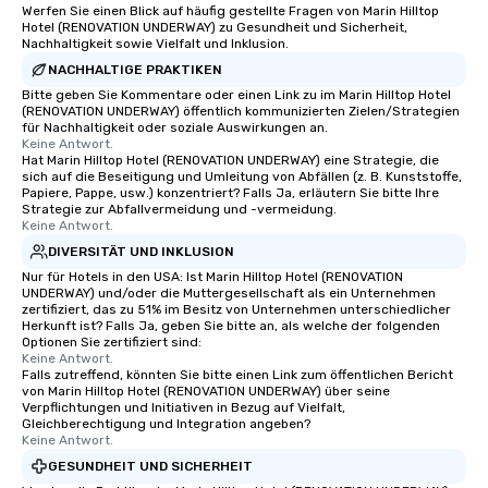
as well as an event photographer. And
Werfen Sie einen Blick auf häufig gestellte Fragen von Marin Hilltop
Hotel (RENOVATION UNDERWAY) zu Gesundheit und Sicherheit,
for groups that desire an extra luxe
Nachhaltigkeit sowie Vielfalt und Inklusion.
experience, we can also arrange for
NACHHALTIGE PRAKTIKEN
an evening helicopter ride over the
Bitte geben Sie Kommentare oder einen Link zu im Marin Hilltop Hotel
glittering lights of The Strip. A
(RENOVATION UNDERWAY) öffentlich kommunizierten Zielen/Strategien
Memorable Experience for All Lip
für Nachhaltigkeit oder soziale Auswirkungen an.
Keine Antwort.
Smacking Foodie Tours offers a way
Hat Marin Hilltop Hotel (RENOVATION UNDERWAY) eine Strategie, die
to gather and dine that few have
sich auf die Beseitigung und Umleitung von Abfällen (z. B. Kunststoffe,
experienced, and all are sure to
Papiere, Pappe, usw.) konzentriert? Falls Ja, erläutern Sie bitte Ihre
Strategie zur Abfallvermeidung und -vermeidung.
remember. Our one-of-a-kind tours
Keine Antwort.
are special, from the first stop to the
DIVERSITÄT UND INKLUSION
last. It’s an experience that attendees
Nur für Hotels in den USA: Ist Marin Hilltop Hotel (RENOVATION
will reminisce about long after they
UNDERWAY) und/oder die Muttergesellschaft als ein Unternehmen
leave. Location, Location, Location
zertifiziert, das zu 51% im Besitz von Unternehmen unterschiedlicher
Herkunft ist? Falls Ja, geben Sie bitte an, als welche der folgenden
One of the best reasons to book is the
Optionen Sie zertifiziert sind:
convenient and efficient way the
Keine Antwort.
Falls zutreffend, könnten Sie bitte einen Link zum öffentlichen Bericht
experience is designed. All
von Marin Hilltop Hotel (RENOVATION UNDERWAY) über seine
restaurants are within an easy
Verpflichtungen und Initiativen in Bezug auf Vielfalt,
walking distance of each other. The
Gleichberechtigung und Integration angeben?
Keine Antwort.
short stroll allows your group
GESUNDHEIT UND SICHERHEIT
members a chance to engage in prime