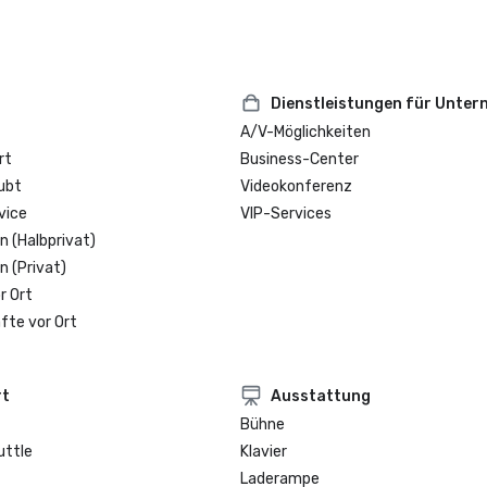
Dienstleistungen für Unte
A/V-Möglichkeiten
rt
Business-Center
ubt
Videokonferenz
vice
VIP-Services
n (Halbprivat)
n (Privat)
r Ort
fte vor Ort
rt
Ausstattung
Bühne
uttle
Klavier
Laderampe