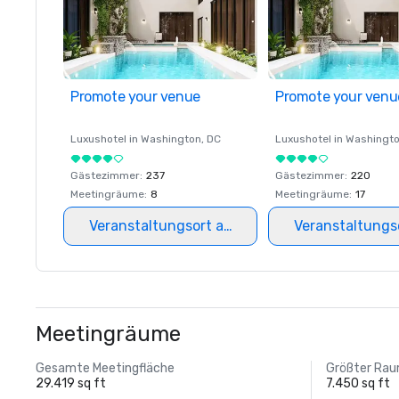
Promote your venue
Promote your venu
Luxushotel in
Washington
, DC
Luxushotel in
Washingt
Gästezimmer
:
237
Gästezimmer
:
220
Meetingräume
:
8
Meetingräume
:
17
Veranstaltungsort auswählen
Veranstaltungs
Meetingräume
Gesamte Meetingfläche
Größter Ra
29.419 sq ft
7.450 sq ft