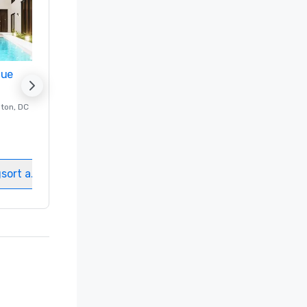
nue
Promote your venue
ton
, DC
Luxushotel in
Washington
, DC
Gästezimmer
:
237
Meetingräume
:
8
gsort auswählen
Veranstaltungsort auswählen