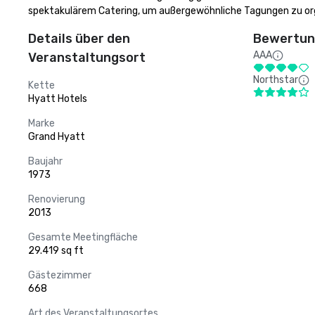
spektakulärem Catering, um außergewöhnliche Tagungen zu org
Details über den
Bewertung
AAA
Veranstaltungsort
Northstar
Kette
Hyatt Hotels
Marke
Grand Hyatt
Baujahr
1973
Renovierung
2013
Gesamte Meetingfläche
29.419 sq ft
Gästezimmer
668
Art des Veranstaltungsortes