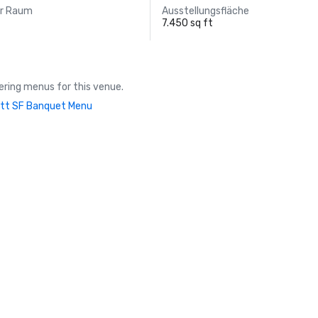
er Raum
Ausstellungsfläche
7.450 sq ft
ring menus for this venue.
tt SF Banquet Menu