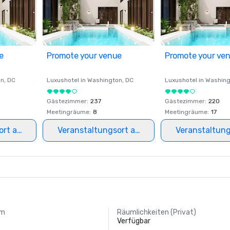
e
Promote your venue
Promote your ve
on
, DC
Luxushotel in
Washington
, DC
Luxushotel in
Washing
Gästezimmer
:
237
Gästezimmer
:
220
Meetingräume
:
8
Meetingräume
:
17
ort auswählen
Veranstaltungsort auswählen
Veranstaltun
um
Räumlichkeiten (Privat)
Verfügbar