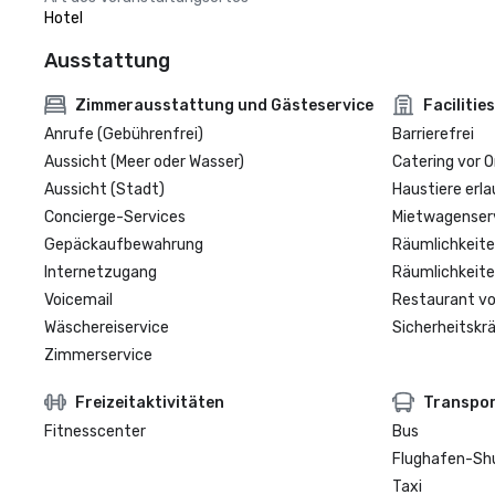
Hotel
Ausstattung
Zimmerausstattung und Gästeservice
Facilities
Anrufe (Gebührenfrei)
Barrierefrei
Aussicht (Meer oder Wasser)
Catering vor O
Aussicht (Stadt)
Haustiere erla
Concierge-Services
Mietwagenser
Gepäckaufbewahrung
Räumlichkeite
Internetzugang
Räumlichkeite
Voicemail
Restaurant vo
Wäschereiservice
Sicherheitskrä
Zimmerservice
Freizeitaktivitäten
Transpo
Fitnesscenter
Bus
Flughafen-Sh
Taxi