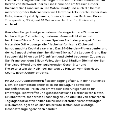
Erleben Sie zeitgenössische Eleganz und echte Gastfreundschaft im 
Herzen von Redwood Shores. Eine Gemeinde am Wasser auf der 
Halbinsel San Francisco in San Mateo County und auch die Heimat 
mehrerer großer Unternehmen wie Electronic Arts, Oracle Corporation, 
Meta, Zuora, Crystal Dynamics, Equinix, Revolution Medicine, Corcept 
Therapeutics, C3.ai, und 13 Meilen von der Stanford University 
entfernt. 

Genießen Sie geräumige, wunderschön eingerichtete Zimmer mit 
hochwertiger Bettwäsche, modernen Annehmlichkeiten und 
herrlichem Blick auf die Lagune. Speisen Sie in der preisgekrönten 
Waterside Grill + Lounge, die frische kalifornische Küche und 
handgemachte Cocktails serviert. Das 24-Stunden-Fitnesscenter und 
der Außenpool bieten einen herrlichen Blick auf die Lagune. Grand Bay 
liegt perfekt 14 km von SFO entfernt und bietet bequemen Zugang zu 
San Francisco, dem Silicon Valley, dem Levi Stadium (Heimat der San 
Francisco 49ers) und den pulsierenden Geschäfts- und 
Freizeitvierteln der Halbinsel, nur wenige Minuten vom San Mateo 
County Event Center entfernt. 

Mit 20.000 Quadratmetern flexibler Tagungsfläche, in der natürliches 
Licht, ein atemberaubender Blick auf die Lagune sowie die 
Rasenflächen im Freien und am Wasser eine ruhige Kulisse für 
Empfänge, Teamtreffen und gesellschaftliche Feierlichkeiten bieten. 
Gruppentarife, modernste Technologien und die Hilfe von erfahrenen 
Tagungsspezialisten heißen Sie zu inspirierenden Veranstaltungen 
willkommen, egal ob es sich um private Treffen oder wichtige 
Geschäftsangelegenheiten handelt. 
