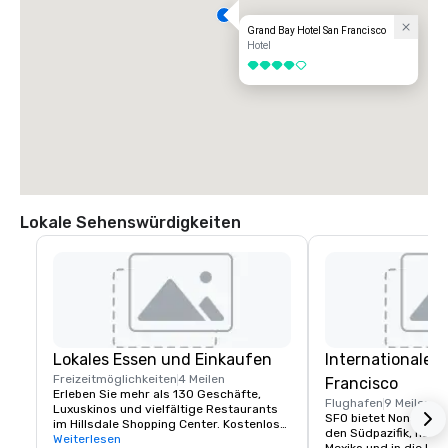
Grand Bay Hotel San Francisco
Hotel
4 von 5
Lokale Sehenswürdigkeiten
Lokales Essen und Einkaufen
Internationaler
Freizeitmöglichkeiten
4 Meilen
Francisco
Erleben Sie mehr als 130 Geschäfte, 
Flughafen
9 Meilen
Luxuskinos und vielfältige Restaurants 
SFO bietet Nonstop-Fl
im Hillsdale Shopping Center. Kostenlose 
den Südpazifik, nach 
Parkplätze und Caltrain zugänglich. Das 
Weiterlesen