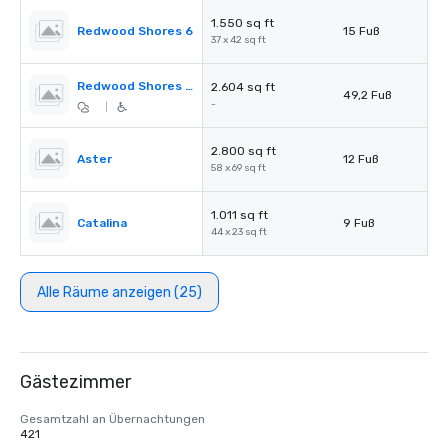
1.550 sq ft
Redwood Shores 6
15 Fuß
37 x 42 sq ft
Redwood Shores Pre-Function
2.604 sq ft
49,2 Fuß
-
|
2.800 sq ft
Aster
12 Fuß
58 x 69 sq ft
1.011 sq ft
Catalina
9 Fuß
44 x 23 sq ft
Alle Räume anzeigen (25)
Gästezimmer
Gesamtzahl an Übernachtungen
421