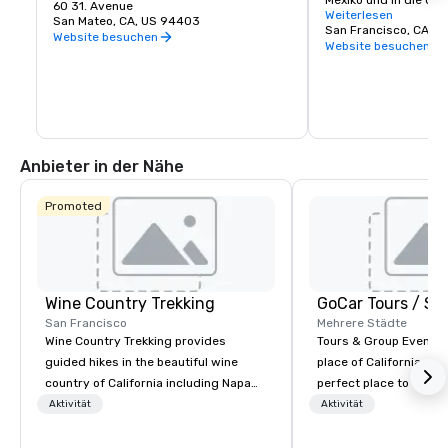
Mexiko und in die USA
beliebteste Einkaufsziel der Halbinsel.
60 31. Avenue
Einrichtungen, Einkau
Weiterlesen
San Mateo, CA, US 94403
Restaurants und meh
San Francisco, CA, U
Website besuchen
Website besuchen
Anbieter in der Nähe
Promoted
Wine Country Trekking
San Francisco
Mehrere Städte
Wine Country Trekking provides
Tours & Group Events E
guided hikes in the beautiful wine
place of California. Sa
country of California including Napa
perfect place to visit 
and Sonoma Valleys. These
mix fun with history a
Aktivität
Aktivität
experiences include walking in the
with beauty. We delive
vineyards, amongst ancient redwood
fun and high-tech experi