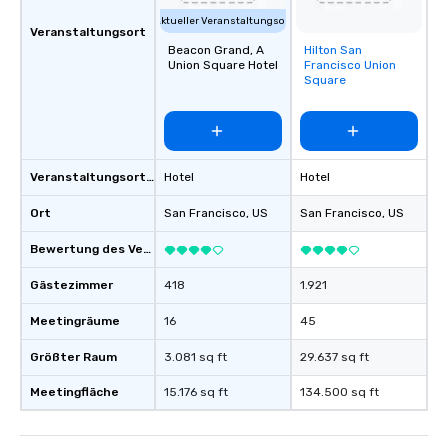
way to do so. Large Groups Welcome
Lip Smacking Foodie To
Aktueller Veranstaltungsort
Veranstaltungsort
groups, small or large.
Beacon Grand, A
Hilton San
Removed from
experiences can acc
Union Square Hotel
Francisco Union
favorites
Square
groups from as few as
as 500 guests, making
choice for any corpora
Stress-Free Booking 
a tour is stress-free a
Veranstaltungsortstyp
Hotel
Hotel
enjoy the company of 
more easily. You’ll tak
Ort
San Francisco
, US
San Francisco
, US
knowing that everythin
Bewertung des Veranstaltungsortes
of from the moment the
booked to the minute i
Gästezimmer
418
1.921
Since the menu is alre
have nothing to worry 
Meetingräume
16
45
remember to submit ah
Größter Raum
3.081 sq ft
29.637 sq ft
date any dietary restr
allergies for anyone in
Meetingfläche
15.176 sq ft
134.500 sq ft
Feel Like a VIP at Each
Smacking Foodie Tours
group members never 