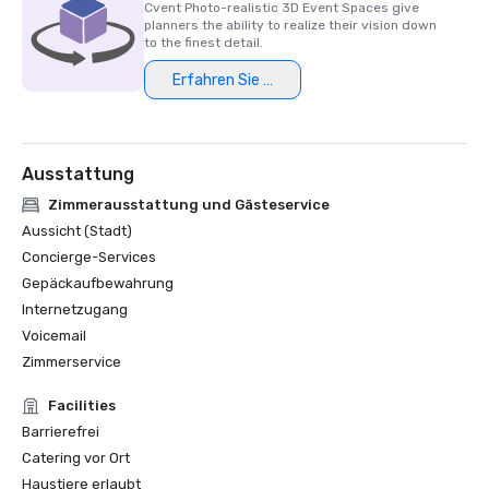
Cvent Photo-realistic 3D Event Spaces give
planners the ability to realize their vision down
HSMAI Adrian Award, 2024

to the finest detail.
Erfahren Sie mehr
Finalist des Stella-Preises der Northstar Meetings Group, 
2023
Ausstattung
Zimmerausstattung und Gästeservice
Aussicht (Stadt)
Concierge-Services
Gepäckaufbewahrung
Internetzugang
Voicemail
Zimmerservice
Facilities
Barrierefrei
Catering vor Ort
Haustiere erlaubt