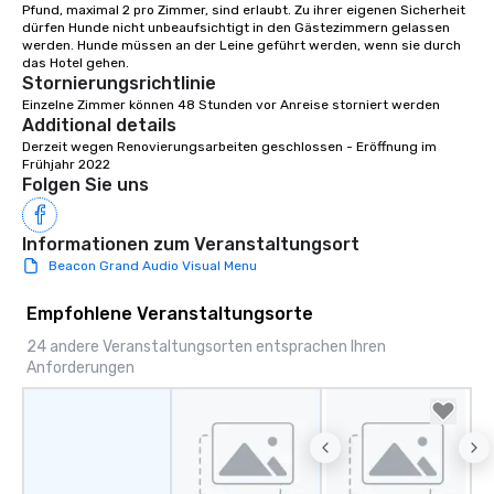
signature dishes at ea
Pfund, maximal 2 pro Zimmer, sind erlaubt. Zu ihrer eigenen Sicherheit 
dürfen Hunde nicht unbeaufsichtigt in den Gästezimmern gelassen 
Our affordable tours a
werden. Hunde müssen an der Leine geführt werden, wenn sie durch 
person with tax and gr
included. The only thi
Stornierungsrichtlinie
are drinks. However, 
Einzelne Zimmer können 48 Stunden vor Anreise storniert werden
Additional details
package upgrade is ava
Derzeit wegen Renovierungsarbeiten geschlossen - Eröffnung im 
provides guests a sign
Frühjahr 2022
at various stops. Build Your Network
Folgen Sie uns
Our exclusive experien
ultimate networking op
a typical sit-down dinn
Informationen zum Veranstaltungsort
to engage the person t
Beacon Grand Audio Visual Menu
right of you. Because 
place at multiple resta
Empfohlene Veranstaltungsorte
walking in between, th
24 andere Veranstaltungsorten entsprachen Ihren
countless opportunitie
Anforderungen
with different people 
down at each venue a
traverse along the way
experiences not only 
ways to network, but a