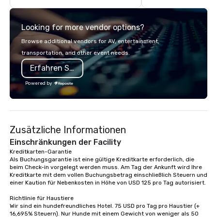
guided inn-to-in walking vacations
with complete VIP serv
from the gateway City of San
experience gives gues
Looking for more vendor options?
Francisco to the California wine
opportunity to sit next 
country with a focus on superb hiking,
colleagues at each ven
Browse additional vendors for AV, entertainment,
lodging, food and wine. We also have
mingle, and easily net
transportation, and other event needs.
a Monterey Bay Trek.
is led by a professiona
Erfahren Sie mehr
specializing in escort
with utmost care, who
Powered by
each experience with 
engaging information 
Lip Smacking Foodie T
entertaining activity 
Zusätzliche Informationen
dining experience meld
that are sure to add ne
Einschränkungen der Facility
meeting events, from 
Kreditkarten-Garantie 

Als Buchungsgarantie ist eine gültige Kreditkarte erforderlich, die 
team building. All-Inclusive Group
beim Check-in vorgelegt werden muss. Am Tag der Ankunft wird Ihre 
Dining When meeting p
Kreditkarte mit dem vollen Buchungsbetrag einschließlich Steuern und 
corporate group event
einer Kaution für Nebenkosten in Höhe von USD 125 pro Tag autorisiert.

Smacking Foodie Tours,
Richtlinie für Haustiere

group is assured a top
Wir sind ein hundefreundliches Hotel. 75 USD pro Tag pro Haustier (+ 
experience with three 
16,695% Steuern). Nur Hunde mit einem Gewicht von weniger als 50 