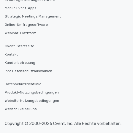
fascinating stories. S
interactive experience
Mobile Event-Apps
along the way exclusive
Strategic Meetings Management
ensuring there is neve
Online-Umfragesoftware
Different Types of Cuis
experiences offer the a
Webinar-Plattform
several renowned rest
convenient outing, inc
Cvent-Startseite
and your guests might
Kontakt
discovered otherwise 
at a typical corporate 
Kundenbetreuung
a way to try some of t
Ihre Datenschutzauswahlen
in the city and dive in
cuisines and dishes. Al
Datenschutzrichtlinie
selected dishes are cu
Produkt-Nutzungsbedingungen
high standards to ensu
delight any palate. Tours Available
Website-Nutzungsbedingungen
from Day to Night With
Werben Sie bei uns
group experience, bookin
key. Whether you desir
Copyright © 2000-2026 Cvent, Inc. Alle Rechte vorbehalten.
business hours or earl
after work, we can coo