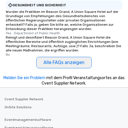
experienced, and all ar
GESUNDHEIT UND SICHERHEIT
remember. Our one-of-
Wurden die Praktiken im Beacon Grand, A Union Square Hotel auf der
are special, from the fi
Grundlage von Empfehlungen des Gesundheitsdienstes von
last. It’s an experienc
öffentlichen Regierungsstellen oder privaten Organisationen
entwickelt? Falls ja, geben Sie bitte an, welche Organisationen zur
will reminisce about lo
Entwicklung dieser Praktiken herangezogen wurden:
leave. Location, Location, Location
Yes : Department of Public Health
Reinigt und desinfiziert Beacon Grand, A Union Square Hotel die
One of the best reason
öffentlichen Bereiche und öffentlich zugänglichen Einrichtungen (wie:
convenient and efficie
Meetingräume, Restaurants, Aufzüge, usw.)? Falls Ja, beschreiben Sie
experience is designed
alle neuen Maßnahmen, die ergriffen wurden.
No
restaurants are within
Alle FAQs anzeigen
walking distance of ea
short stroll allows you
members a chance to 
Melden Sie ein Problem
mit dem Profil Veranstaltungsortes an das
networking opportunit
Cvent Supplier Network.
heading to the next pl
itinerary. You Get a Dinner and a Show
Our tours offer an exqu
Cvent Supplier Network
entertainment. All tour
OnSite Solutions
knowledgeable, profes
who leads the group on
Eventmanagementsoftware
offering engaging tidb
Eventregistrierungssoftware