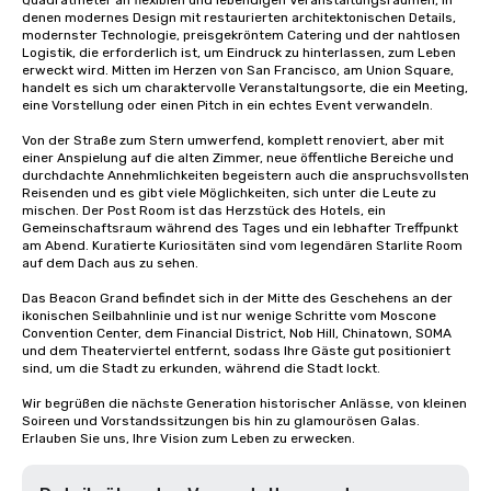
Quadratmeter an flexiblen und lebendigen Veranstaltungsräumen, in 
denen modernes Design mit restaurierten architektonischen Details, 
modernster Technologie, preisgekröntem Catering und der nahtlosen 
Logistik, die erforderlich ist, um Eindruck zu hinterlassen, zum Leben 
erweckt wird. Mitten im Herzen von San Francisco, am Union Square, 
handelt es sich um charaktervolle Veranstaltungsorte, die ein Meeting, 
eine Vorstellung oder einen Pitch in ein echtes Event verwandeln.

Von der Straße zum Stern umwerfend, komplett renoviert, aber mit 
einer Anspielung auf die alten Zimmer, neue öffentliche Bereiche und 
durchdachte Annehmlichkeiten begeistern auch die anspruchsvollsten 
Reisenden und es gibt viele Möglichkeiten, sich unter die Leute zu 
mischen. Der Post Room ist das Herzstück des Hotels, ein 
Gemeinschaftsraum während des Tages und ein lebhafter Treffpunkt 
am Abend. Kuratierte Kuriositäten sind vom legendären Starlite Room 
auf dem Dach aus zu sehen.

Das Beacon Grand befindet sich in der Mitte des Geschehens an der 
ikonischen Seilbahnlinie und ist nur wenige Schritte vom Moscone 
Convention Center, dem Financial District, Nob Hill, Chinatown, SOMA 
und dem Theaterviertel entfernt, sodass Ihre Gäste gut positioniert 
sind, um die Stadt zu erkunden, während die Stadt lockt.

Wir begrüßen die nächste Generation historischer Anlässe, von kleinen 
Soireen und Vorstandssitzungen bis hin zu glamourösen Galas. 
Erlauben Sie uns, Ihre Vision zum Leben zu erwecken.