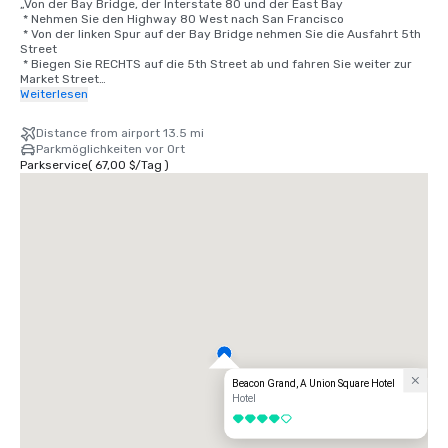
„Von der Bay Bridge, der Interstate 80 und der East Bay

 * Nehmen Sie den Highway 80 West nach San Francisco

 * Von der linken Spur auf der Bay Bridge nehmen Sie die Ausfahrt 5th 
Street

 * Biegen Sie RECHTS auf die 5th Street ab und fahren Sie weiter zur 
Market Street

 * Cross Market (5. wird Cyril Magnin Blvd.)

Weiterlesen
 * Fahren Sie 2 Blocks weiter bis zur O'Farrell Street und biegen Sie 
RECHTS ab auf O'Farrell

Distance from airport 13.5 mi
 * Biegen Sie LINKS ab auf Powell

Parkmöglichkeiten vor Ort
 * Das Beacon Grand Hotel befindet sich an der Ecke Powell Street und 
Parkservice
(
67,00 $
/
Tag
)
Sutter Street am Union Square in San Francisco

Vom Flughafen

 * Nehmen Sie die 101 North nach San Francisco in Richtung Bay Bridge

 * Nehmen Sie die Ausfahrt 4th Street (letzte Ausfahrt San Francisco)

 * Die 4th Street wird zu Bryant; fahren Sie weiter auf Bryant bis zur 
3rd Street

 * Biegen Sie LINKS auf die 3. Straße ab und fahren Sie 41/2 Blocks 
weiter, wobei Sie die Market Street überqueren

 * Biegen Sie LINKS auf Geary ab und fahren Sie weiter nach Powell

 * Biegen Sie RECHTS ab auf Powell

 * Das Beacon Grand Hotel befindet sich an der Ecke Powell Street und 
Sutter Street am Union Square in San Francisco

Aus dem Norden

Beacon Grand, A Union Square Hotel
Über die Golden Gate Bridge/Highway 101 Richtung Süden nach San 
Hotel
Francisco, CA

4 von 5
 * Nehmen Sie den Highway 101 South nach San Francisco
