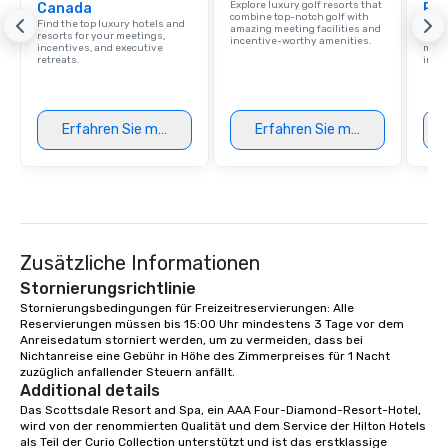
Explore luxury golf resorts that
Canada
Res
region. ★ STAR LYNN FIEGENER- LEAD
combine top-notch golf with
Find the top luxury hotels and
Disco
AND BACKGROUND VOCALS ★ ★ JIM
amazing meeting facilities and
resorts for your meetings,
hotel
incentive-worthy amenities.
incentives, and executive
meeti
FIEGENER- GUITARS, LEAD AND
retreats.
ince
BACKGROUND VOCALS ★ ★ DAVE
LEWICKI- BASS, LEAD AND
BACKGROUND VOCALS ★ ★ TINO
Erfahren Sie mehr
Erfahren Sie mehr
MAGAZU- DRUMS ★
Zusätzliche Informationen
Stornierungsrichtlinie
Stornierungsbedingungen für Freizeitreservierungen: Alle 
Reservierungen müssen bis 15:00 Uhr mindestens 3 Tage vor dem 
Anreisedatum storniert werden, um zu vermeiden, dass bei 
Nichtanreise eine Gebühr in Höhe des Zimmerpreises für 1 Nacht 
zuzüglich anfallender Steuern anfällt.
Additional details
Das Scottsdale Resort and Spa, ein AAA Four-Diamond-Resort-Hotel, 
wird von der renommierten Qualität und dem Service der Hilton Hotels 
als Teil der Curio Collection unterstützt und ist das erstklassige 