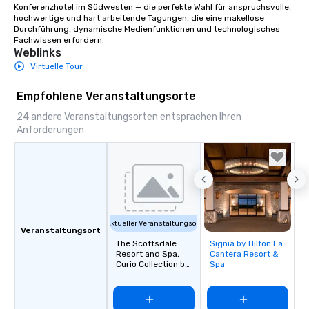
Konferenzhotel im Südwesten — die perfekte Wahl für anspruchsvolle, 
hochwertige und hart arbeitende Tagungen, die eine makellose 
Durchführung, dynamische Medienfunktionen und technologisches 
Fachwissen erfordern.
Weblinks
Virtuelle Tour
Empfohlene Veranstaltungsorte
24 andere Veranstaltungsorten entsprachen Ihren
Anforderungen
Aktueller Veranstaltungsort
Veranstaltungsort
The Scottsdale
Signia by Hilton La
Removed from
Resort and Spa,
Cantera Resort &
favorites
Curio Collection by
Spa
Hilton