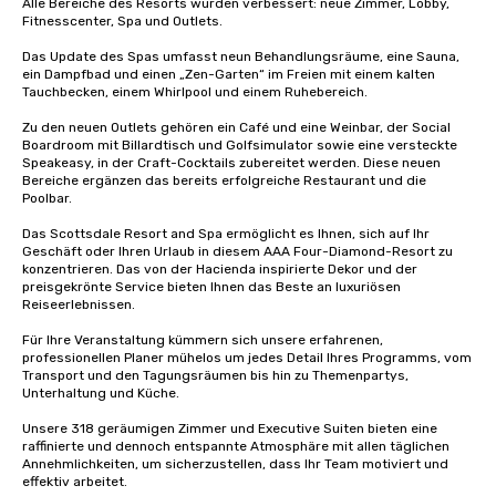
Alle Bereiche des Resorts wurden verbessert: neue Zimmer, Lobby, 
Fitnesscenter, Spa und Outlets. 

Das Update des Spas umfasst neun Behandlungsräume, eine Sauna, 
ein Dampfbad und einen „Zen-Garten“ im Freien mit einem kalten 
Tauchbecken, einem Whirlpool und einem Ruhebereich.

Zu den neuen Outlets gehören ein Café und eine Weinbar, der Social 
Boardroom mit Billardtisch und Golfsimulator sowie eine versteckte 
Speakeasy, in der Craft-Cocktails zubereitet werden. Diese neuen 
Bereiche ergänzen das bereits erfolgreiche Restaurant und die 
Poolbar.

Das Scottsdale Resort and Spa ermöglicht es Ihnen, sich auf Ihr 
Geschäft oder Ihren Urlaub in diesem AAA Four-Diamond-Resort zu 
konzentrieren. Das von der Hacienda inspirierte Dekor und der 
preisgekrönte Service bieten Ihnen das Beste an luxuriösen 
Reiseerlebnissen.

Für Ihre Veranstaltung kümmern sich unsere erfahrenen, 
professionellen Planer mühelos um jedes Detail Ihres Programms, vom 
Transport und den Tagungsräumen bis hin zu Themenpartys, 
Unterhaltung und Küche. 

Unsere 318 geräumigen Zimmer und Executive Suiten bieten eine 
raffinierte und dennoch entspannte Atmosphäre mit allen täglichen 
Annehmlichkeiten, um sicherzustellen, dass Ihr Team motiviert und 
effektiv arbeitet.