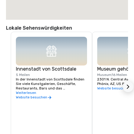
Lokale Sehenswürdigkeiten
Innenstadt von Scottsdale
Museum gehört
5 Meilen
Museum
16 Meilen
In der Innenstadt von Scottsdale finden 
2301 N. Central Aven
Sie viele Kunstgalerien, Geschäfte, 
Phönix, AZ, US 85004
Restaurants, Bars und das 
Website besuchen
Einkaufszentrum Scottsdale Fashion 
Weiterlesen
Square.
Website besuchen