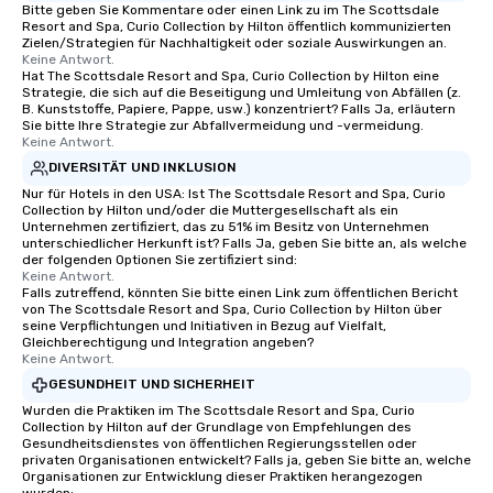
Bitte geben Sie Kommentare oder einen Link zu im The Scottsdale
Resort and Spa, Curio Collection by Hilton öffentlich kommunizierten
Zielen/Strategien für Nachhaltigkeit oder soziale Auswirkungen an.
Keine Antwort.
Hat The Scottsdale Resort and Spa, Curio Collection by Hilton eine
Strategie, die sich auf die Beseitigung und Umleitung von Abfällen (z.
B. Kunststoffe, Papiere, Pappe, usw.) konzentriert? Falls Ja, erläutern
Sie bitte Ihre Strategie zur Abfallvermeidung und -vermeidung.
Keine Antwort.
DIVERSITÄT UND INKLUSION
Nur für Hotels in den USA: Ist The Scottsdale Resort and Spa, Curio
Collection by Hilton und/oder die Muttergesellschaft als ein
Unternehmen zertifiziert, das zu 51% im Besitz von Unternehmen
unterschiedlicher Herkunft ist? Falls Ja, geben Sie bitte an, als welche
der folgenden Optionen Sie zertifiziert sind:
Keine Antwort.
Falls zutreffend, könnten Sie bitte einen Link zum öffentlichen Bericht
von The Scottsdale Resort and Spa, Curio Collection by Hilton über
seine Verpflichtungen und Initiativen in Bezug auf Vielfalt,
Gleichberechtigung und Integration angeben?
Keine Antwort.
GESUNDHEIT UND SICHERHEIT
Wurden die Praktiken im The Scottsdale Resort and Spa, Curio
Collection by Hilton auf der Grundlage von Empfehlungen des
Gesundheitsdienstes von öffentlichen Regierungsstellen oder
privaten Organisationen entwickelt? Falls ja, geben Sie bitte an, welche
Organisationen zur Entwicklung dieser Praktiken herangezogen
wurden: