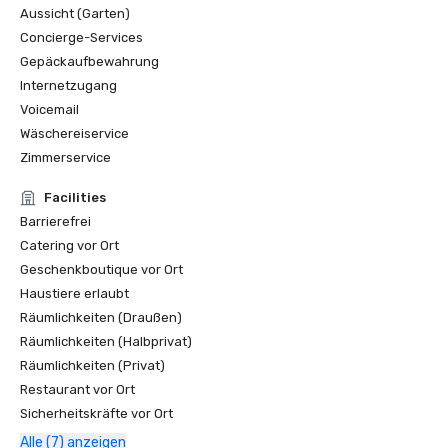
Goldener Schlüsselpreis

Aussicht (Garten)
2012, 2011, 2010, 2008, 2007, 2006, 2004, 

Concierge-Services
2003 - 1980 

Gepäckaufbewahrung
Magazin für Tagungen und Kongresse 

Mitglied der „Hall of Fame“ in Gold Key
Internetzugang
Voicemail
Wäschereiservice
Zimmerservice
Facilities
Barrierefrei
Catering vor Ort
Geschenkboutique vor Ort
Haustiere erlaubt
Räumlichkeiten (Draußen)
Räumlichkeiten (Halbprivat)
Räumlichkeiten (Privat)
Restaurant vor Ort
Sicherheitskräfte vor Ort
Alle (7) anzeigen