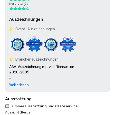
Northstar
Auszeichnungen
Cvent-Auszeichnungen
Branchenauszeichnungen
AAA-Auszeichnung mit vier Diamanten

2020-2005

Pinnacle-Preis

Weiterlesen
2012, 2011, 2009 - 2000, 1999 - 1995, 1993 - 1991, 1989 - 
1986

Ausstattung
Magazin für erfolgreiche Tagungen

In den Bronze Circle of Hospitality aufgenommen

Zimmerausstattung und Gästeservice
Aussicht (Berge)