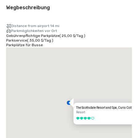
Wegbeschreibung
Distance from airport 14 mi
Parkmöglichkeiten vor Ort
Gebührenpflichtige Parkplätze
(
25,00 $
/
Tag
)
Parkservice
(
35,00 $
/
Tag
)
Parkplätze für Busse
The Scottsdale Resort and Spa, Curio Collecti
Resort
4 von 5