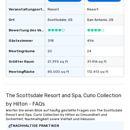
Veranstaltungsortstyp
Resort
Resort
Ort
Scottsdale
, US
San Antonio
, US
Bewertung des Veranstaltungsortes
Gästezimmer
318
496
Meetingräume
20
24
Größter Raum
21.395 sq ft
31.416 sq ft
Meetingfläche
85.000 sq ft
172.413 sq ft
The Scottsdale Resort and Spa, Curio Collection
by Hilton - FAQs
Werfen Sie einen Blick auf häufig gestellte Fragen von The Scottsdale
Resort and Spa, Curio Collection by Hilton zu Gesundheit und
Sicherheit, Nachhaltigkeit sowie Vielfalt und Inklusion.
NACHHALTIGE PRAKTIKEN