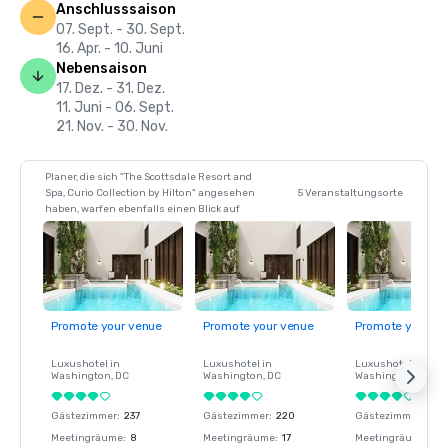
Anschlusssaison
07. Sept. - 30. Sept.
16. Apr. - 10. Juni
Nebensaison
17. Dez. - 31. Dez.
11. Juni - 06. Sept.
21. Nov. - 30. Nov.
Planer, die sich "The Scottsdale Resort and
Spa, Curio Collection by Hilton" angesehen
5 Veranstaltungsorte
haben, warfen ebenfalls einen Blick auf
Promote your venue
Promote your venue
Promote your ve
Luxushotel in
Luxushotel in
Luxushotel in
Washington
, DC
Washington
, DC
Washington
, DC
Gästezimmer
:
237
Gästezimmer
:
220
Gästezimmer
:
237
Meetingräume
:
8
Meetingräume
:
17
Meetingräume
:
8