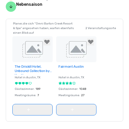
Nebensaison
Planer, die sich "Omni Barton Creek Resort
& Spa" angesehen haben, warfen ebenfalls
2 Veranstaltungsorte
einen Blick auf
The Driskill Hotel,
Fairmont Austin
Removed from
Removed from
Unbound Collection by
favorites
favorites
Hyatt
Hotel in
Austin
, TX
Hotel in
Austin
, TX
Gästezimmer
:
189
Gästezimmer
:
1048
Meetingräume
:
7
Meetingräume
:
27