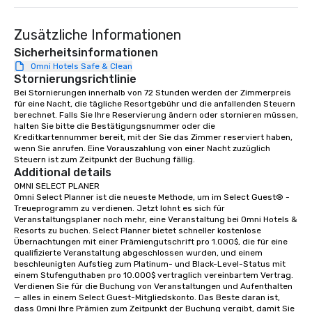
Lip Smacking Foodie Tours are both an
entertaining activity and unique
Zusätzliche Informationen
dining experience melded into one,
that are sure to add new vitality to
Sicherheitsinformationen
meeting events, from conferences to
Omni Hotels Safe & Clean
Stornierungsrichtlinie
team building. All-Inclusive Group
Dining When meeting planners book a
Bei Stornierungen innerhalb von 72 Stunden werden der Zimmerpreis 
für eine Nacht, die tägliche Resortgebühr und die anfallenden Steuern 
corporate group event through Lip
berechnet. Falls Sie Ihre Reservierung ändern oder stornieren müssen, 
Smacking Foodie Tours, the entire
halten Sie bitte die Bestätigungsnummer oder die 
group is assured a top-notch dining
Kreditkartennummer bereit, mit der Sie das Zimmer reserviert haben, 
wenn Sie anrufen. Eine Vorauszahlung von einer Nacht zuzüglich 
experience with three to four
Steuern ist zum Zeitpunkt der Buchung fällig.
signature dishes at each restaurant.
Additional details
Our affordable tours are priced per
OMNI SELECT PLANER

person with tax and gratuities
Omni Select Planner ist die neueste Methode, um im Select Guest® -
Treueprogramm zu verdienen. Jetzt lohnt es sich für 
included. The only thing not included
Veranstaltungsplaner noch mehr, eine Veranstaltung bei Omni Hotels & 
are drinks. However, a beverage
Resorts zu buchen. Select Planner bietet schneller kostenlose 
package upgrade is available, which
Übernachtungen mit einer Prämiengutschrift pro 1.000$, die für eine 
qualifizierte Veranstaltung abgeschlossen wurden, und einem 
provides guests a signature cocktail
beschleunigten Aufstieg zum Platinum- und Black-Level-Status mit 
at various stops. Build Your Network
einem Stufenguthaben pro 10.000$ vertraglich vereinbartem Vertrag. 
Our exclusive experiences provide the
Verdienen Sie für die Buchung von Veranstaltungen und Aufenthalten 
ultimate networking opportunities. At
— alles in einem Select Guest-Mitgliedskonto. Das Beste daran ist, 
dass Omni Ihre Prämien zum Zeitpunkt der Buchung vergibt, damit Sie 
a typical sit-down dinner, you’re lucky