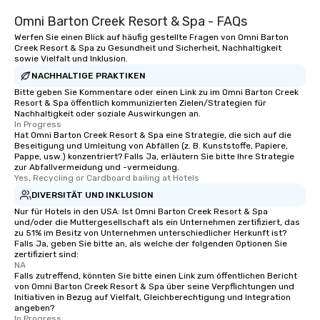
those Instagram moments you share.
Omni Barton Creek Resort & Spa - FAQs
For added ease, we can even arrange
transportation pick-up and drop-off,
Werfen Sie einen Blick auf häufig gestellte Fragen von Omni Barton
Creek Resort & Spa zu Gesundheit und Sicherheit, Nachhaltigkeit
as well as an event photographer. And
sowie Vielfalt und Inklusion.
for groups that desire an extra luxe
NACHHALTIGE PRAKTIKEN
experience, we can also arrange for
Bitte geben Sie Kommentare oder einen Link zu im Omni Barton Creek
an evening helicopter ride over the
Resort & Spa öffentlich kommunizierten Zielen/Strategien für
glittering lights of The Strip. A
Nachhaltigkeit oder soziale Auswirkungen an.
In Progress
Memorable Experience for All Lip
Hat Omni Barton Creek Resort & Spa eine Strategie, die sich auf die
Smacking Foodie Tours offers a way
Beseitigung und Umleitung von Abfällen (z. B. Kunststoffe, Papiere,
to gather and dine that few have
Pappe, usw.) konzentriert? Falls Ja, erläutern Sie bitte Ihre Strategie
zur Abfallvermeidung und -vermeidung.
experienced, and all are sure to
Yes, Recycling or Cardboard bailing at Hotels
remember. Our one-of-a-kind tours
DIVERSITÄT UND INKLUSION
are special, from the first stop to the
Nur für Hotels in den USA: Ist Omni Barton Creek Resort & Spa
last. It’s an experience that attendees
und/oder die Muttergesellschaft als ein Unternehmen zertifiziert, das
will reminisce about long after they
zu 51% im Besitz von Unternehmen unterschiedlicher Herkunft ist?
Falls Ja, geben Sie bitte an, als welche der folgenden Optionen Sie
leave. Location, Location, Location
zertifiziert sind:
One of the best reasons to book is the
NA
convenient and efficient way the
Falls zutreffend, könnten Sie bitte einen Link zum öffentlichen Bericht
von Omni Barton Creek Resort & Spa über seine Verpflichtungen und
experience is designed. All
Initiativen in Bezug auf Vielfalt, Gleichberechtigung und Integration
restaurants are within an easy
angeben?
In Progress
walking distance of each other. The