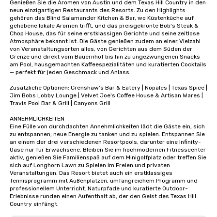
Genießen Sie die Aromen von Austin und dem Texas Hill Country in den 
neun einzigartigen Restaurants des Resorts. Zu den Highlights 
gehören das Blind Salamander Kitchen & Bar, wo Küstenküche auf 
gehobene lokale Aromen trifft, und das preisgekrönte Bob's Steak & 
Chop House, das für seine erstklassigen Gerichte und seine zeitlose 
Atmosphäre bekannt ist. Die Gäste genießen zudem an einer Vielzahl 
von Veranstaltungsorten alles, von Gerichten aus dem Süden der 
Grenze und direkt vom Bauernhof bis hin zu ungezwungenen Snacks 
am Pool, hausgemachten Kaffeespezialitäten und kuratierten Cocktails 
— perfekt für jeden Geschmack und Anlass.

Zusätzliche Optionen: Crenshaw's Bar & Eatery | Nopales | Texas Spice | 
Jim Bobs Lobby Lounge | Velvet Joe's Coffee House & Artisan Wares | 
Travis Pool Bar & Grill | Canyons Grill

ANNEHMLICHKEITEN

Eine Fülle von durchdachten Annehmlichkeiten lädt die Gäste ein, sich 
zu entspannen, neue Energie zu tanken und zu spielen. Entspannen Sie 
an einem der drei verschiedenen Resortpools, darunter eine Infinity-
Oase nur für Erwachsene. Bleiben Sie im hochmodernen Fitnesscenter 
aktiv, genießen Sie Familienspaß auf dem Minigolfplatz oder treffen Sie 
sich auf Longhorn Lawn zu Spielen im Freien und privaten 
Veranstaltungen. Das Resort bietet auch ein erstklassiges 
Tennisprogramm mit Außenplätzen, umfangreichem Programm und 
professionellem Unterricht. Naturpfade und kuratierte Outdoor-
Erlebnisse runden einen Aufenthalt ab, der den Geist des Texas Hill 
Country einfängt.