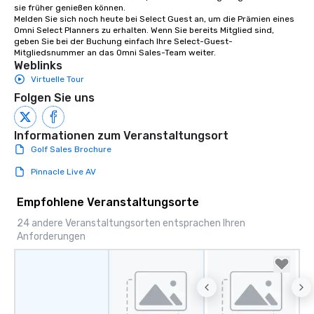
sie früher genießen können. 

to engage the person to the left and
Melden Sie sich noch heute bei Select Guest an, um die Prämien eines 
right of you. Because our tours take
Omni Select Planners zu erhalten. Wenn Sie bereits Mitglied sind, 
geben Sie bei der Buchung einfach Ihre Select-Guest-
place at multiple restaurants, with
Mitgliedsnummer an das Omni Sales-Team weiter.
walking in between, there are
Weblinks
countless opportunities to interact
Virtuelle Tour
with different people when you sit
Folgen Sie uns
down at each venue and as you
traverse along the way. Our
experiences not only provide more
Informationen zum Veranstaltungsort
ways to network, but a more convivial
Golf Sales Brochure
way to do so. Large Groups Welcome
Pinnacle Live AV
Lip Smacking Foodie Tours is ideal for
groups, small or large. Our
Empfohlene Veranstaltungsorte
experiences can accommodate
groups from as few as 1 to as many
24 andere Veranstaltungsorten entsprachen Ihren
as 500 guests, making us an ideal
Anforderungen
choice for any corporate group event.
Stress-Free Booking Process Booking
a tour is stress-free and allows you to
enjoy the company of your guests
more easily. You’ll take comfort