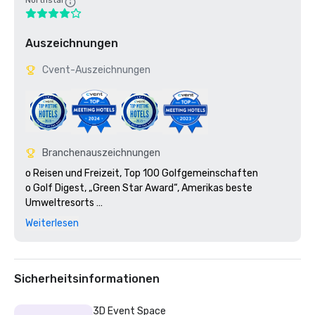
Northstar
Auszeichnungen
Cvent-Auszeichnungen
Branchenauszeichnungen
o Reisen und Freizeit, Top 100 Golfgemeinschaften 

o Golf Digest, „Green Star Award“, Amerikas beste 
Umweltresorts 

o Golf Digest, #1 Golf Resort in Texas; #49 in den USA 

Weiterlesen
o 16 Jahre in Folge, American Automobile Association 
(AAA), Four Diamond Status — Barton Creek Resort 

o 19 Jahre in Folge, Tagungen und Kongresse, Gold Tree 
Award 

Sicherheitsinformationen
o Golf Digest, Silver Medal Premier Resort 

o 2 Jahre in Folge zeichnet Golf World, Reader's Choice, 
3D Event Space