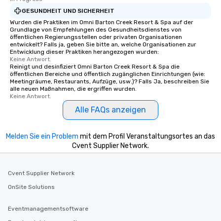
short stroll allows your group
GESUNDHEIT UND SICHERHEIT
members a chance to engage in prime
Wurden die Praktiken im Omni Barton Creek Resort & Spa auf der
Grundlage von Empfehlungen des Gesundheitsdienstes von
networking opportunities before
öffentlichen Regierungsstellen oder privaten Organisationen
heading to the next place on your tour
entwickelt? Falls ja, geben Sie bitte an, welche Organisationen zur
itinerary. You Get a Dinner and a Show
Entwicklung dieser Praktiken herangezogen wurden:
Keine Antwort.
Our tours offer an exquisite feast plus
Reinigt und desinfiziert Omni Barton Creek Resort & Spa die
entertainment. All tours include a
öffentlichen Bereiche und öffentlich zugänglichen Einrichtungen (wie:
Meetingräume, Restaurants, Aufzüge, usw.)? Falls Ja, beschreiben Sie
knowledgeable, professional guide
alle neuen Maßnahmen, die ergriffen wurden.
who leads the group on a walking tour,
Keine Antwort.
offering engaging tidbits and
Alle FAQs anzeigen
fascinating stories. Several other
interactive experiences are included
along the way exclusively to our tours,
Melden Sie ein Problem
mit dem Profil Veranstaltungsortes an das
ensuring there is never a dull moment.
Cvent Supplier Network.
Different Types of Cuisine Our
experiences offer the ability to enjoy
Cvent Supplier Network
several renowned restaurants in one
convenient outing, including ones you
OnSite Solutions
and your guests might not have
discovered otherwise on your own or
Eventmanagementsoftware
at a typical corporate dinner. We offer