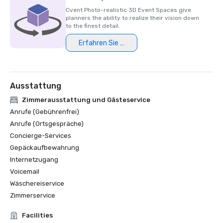
die 50 besten Golfresorts in den USA aus. 

Cvent Photo-realistic 3D Event Spaces give
o GOLF Magazine, Silbermedaille Premier Resort 

planners the ability to realize their vision down
o Celebrated Living Magazine, #6 auf der Liste der 20 
to the finest detail.
besten Golfplätze in den USA, Fazio Canyons 

Erfahren Sie mehr
o 2 Jahre in Folge, Golf Digest #50, Outstanding Design, 
Fazio Canyons 

o Golfweek, Liste der 100 besten Resorts
Ausstattung
Zimmerausstattung und Gästeservice
Anrufe (Gebührenfrei)
Anrufe (Ortsgespräche)
Concierge-Services
Gepäckaufbewahrung
Internetzugang
Voicemail
Wäschereiservice
Zimmerservice
Facilities