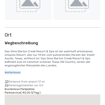
Ort
Wegbeschreibung
Das Omni Barton Creek Resort & Spa ist ein wahrhaft erholsames 
urbanes Resort, das nur 14 km vom pulsierenden Herzen der Stadt 
Austin, Texas, entfernt ist. Das Omni Barton Creek Resort & Spa 
befindet sich im natürlich schönen Texas Hill Country, einem der 
angesagtesten Reiseziele des Landes. 

Vom internationalen Flughafen Austin-Bergstrom Anfahrt: Ungefähr — 
Weiterlesen
18 Meilen/30 Minuten

Wenn Sie sich einer Ausfahrt des Austin-Bergstrom International 
Distance from airport 17 mi
Airport nähern, fahren Sie vom Hotel Drive und Spirit of Texas Drive auf 
Parkmöglichkeiten vor Ort
den State Highway 71 West in Del Valle. Folgen Sie dem State Highway 
Kostenlose Parkplätze
71 West und US-290 West bis zur West Texas Highway 71 Service 
Parkservice
(
45,00 $
/
Tag
)
Road/West US Highway 290 Service Road in Austin. Nehmen Sie von 
der US-290 West die Ausfahrt in Richtung Monterey Oaks 
Boulevard/Industrial Oaks Boulevard. Nehmen Sie den Southwest 
Parkway und den Barton Creek Boulevard zum Omni Barton Creek 