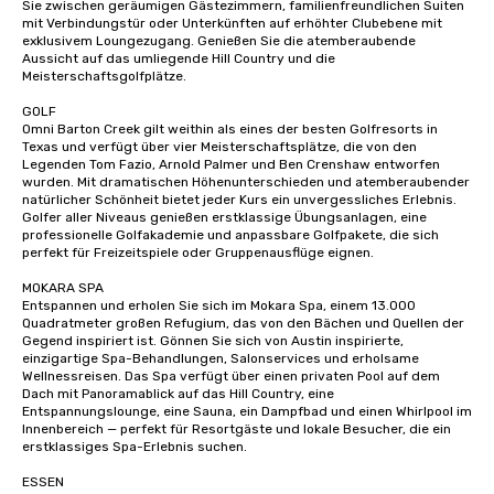
Sie zwischen geräumigen Gästezimmern, familienfreundlichen Suiten 
mit Verbindungstür oder Unterkünften auf erhöhter Clubebene mit 
exklusivem Loungezugang. Genießen Sie die atemberaubende 
Aussicht auf das umliegende Hill Country und die 
Meisterschaftsgolfplätze.

GOLF

Omni Barton Creek gilt weithin als eines der besten Golfresorts in 
Texas und verfügt über vier Meisterschaftsplätze, die von den 
Legenden Tom Fazio, Arnold Palmer und Ben Crenshaw entworfen 
wurden. Mit dramatischen Höhenunterschieden und atemberaubender 
natürlicher Schönheit bietet jeder Kurs ein unvergessliches Erlebnis. 
Golfer aller Niveaus genießen erstklassige Übungsanlagen, eine 
professionelle Golfakademie und anpassbare Golfpakete, die sich 
perfekt für Freizeitspiele oder Gruppenausflüge eignen.

MOKARA SPA

Entspannen und erholen Sie sich im Mokara Spa, einem 13.000 
Quadratmeter großen Refugium, das von den Bächen und Quellen der 
Gegend inspiriert ist. Gönnen Sie sich von Austin inspirierte, 
einzigartige Spa-Behandlungen, Salonservices und erholsame 
Wellnessreisen. Das Spa verfügt über einen privaten Pool auf dem 
Dach mit Panoramablick auf das Hill Country, eine 
Entspannungslounge, eine Sauna, ein Dampfbad und einen Whirlpool im 
Innenbereich — perfekt für Resortgäste und lokale Besucher, die ein 
erstklassiges Spa-Erlebnis suchen.

ESSEN
