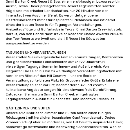
Omni Barton Creek Resort & Spa, einem erstklassigen Luxusresort in 
Austin, Texas. Unser preisgekröntes Resort liegt inmitten sanfter 
Hügel und malerischer Landschaften, nur 20 Minuten von der 
Innenstadt von Austin entfernt. Es verbindet gehobene 
Gastfreundschaft mit naturinspirierten Erlebnissen und ist damit 
eines der besten Resorts für Tagungen, Veranstaltungen, 
Freizeitausflüge und Golfurlaube in Texas. Omni Barton Creek ist stolz 
darauf, von den Condé Nast Traveler Readers' Choice Awards 2024 zu 
den Top-Resorts weltweit und als #3 Resort im Südwesten 
ausgezeichnet zu werden.

TAGUNGEN UND VERANSTALTUNGEN

Veranstalten Sie unvergessliche Firmenveranstaltungen, Konferenzen 
und gesellschaftliche Feierlichkeiten auf 76.192 Quadratfuß 
vielseitigen Tagungsräumen im Innen- und Außenbereich. Von 
eleganten Ballsälen bis hin zu weitläufigen Veranstaltungsflächen mit 
herrlichem Blick auf das Hill Country — unsere flexiblen 
Veranstaltungsorte bieten Platz für Gruppen jeder Größe. Erfahrene 
Veranstaltungsplaner vor Ort, hochmoderne AV und kreative 
kulinarische Angebote sorgen für eine einwandfreie Durchführung. 
Entdecken Sie, warum Omni Barton Creek ein gefragtes 
Tagungsresort in Austin für Geschäfts- und Incentive-Reisen ist.

GÄSTEZIMMER UND SUITEN

Unsere 493 luxuriösen Zimmer und Suiten bieten einen ruhigen 
Rückzugsort mit herzlicher texanischer Gastfreundschaft. Jedes 
Zimmer verfügt über ein modernes, von Hill Country inspiriertes Dekor, 
hochwertige Bettwäsche und hochwertige Annehmlichkeiten. Wählen 