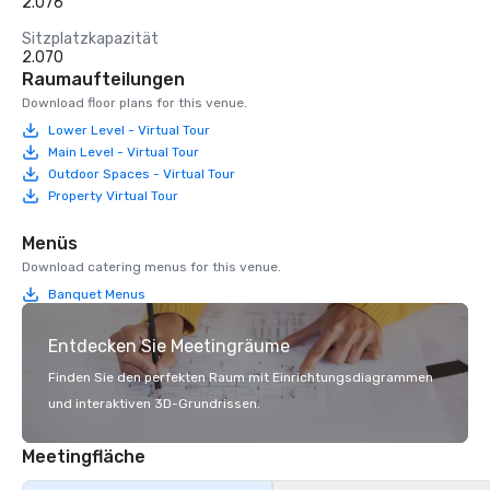
2.076
Sitzplatzkapazität
2.070
Raumaufteilungen
Download floor plans for this venue.
Lower Level - Virtual Tour
Main Level - Virtual Tour
Outdoor Spaces - Virtual Tour
Property Virtual Tour
Menüs
Download catering menus for this venue.
Banquet Menus
Entdecken Sie Meetingräume
Finden Sie den perfekten Raum mit Einrichtungsdiagrammen
und interaktiven 3D-Grundrissen.
Meetingfläche