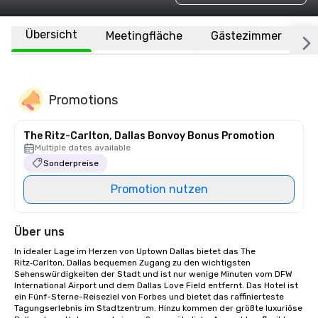
Übersicht
Meetingfläche
Gästezimmer
O
Promotions
The Ritz-Carlton, Dallas Bonvoy Bonus Promotion
Multiple dates available
Sonderpreise
Promotion nutzen
Über uns
In idealer Lage im Herzen von Uptown Dallas bietet das The 
Ritz‑Carlton, Dallas bequemen Zugang zu den wichtigsten 
Sehenswürdigkeiten der Stadt und ist nur wenige Minuten vom DFW 
International Airport und dem Dallas Love Field entfernt. Das Hotel ist 
ein Fünf-Sterne-Reiseziel von Forbes und bietet das raffinierteste 
Tagungserlebnis im Stadtzentrum. Hinzu kommen der größte luxuriöse 