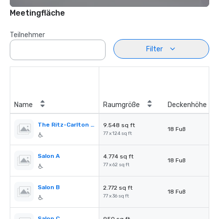
Meetingfläche
Teilnehmer
Filter
Name
Raumgröße
Deckenhöhe
The Ritz-Carlton Ballroom
9.548 sq ft
18 Fuß
77 x 124 sq ft
Salon A
4.774 sq ft
18 Fuß
77 x 62 sq ft
Salon B
2.772 sq ft
18 Fuß
77 x 36 sq ft
Salon C