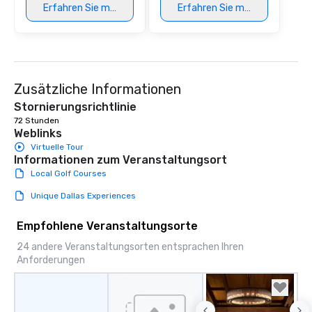
Erfahren Sie mehr
Erfahren Sie mehr
Our exclusive experien
ultimate networking op
a typical sit-down dinn
to engage the person t
right of you. Because 
Zusätzliche Informationen
place at multiple resta
walking in between, th
Stornierungsrichtlinie
countless opportunitie
72 Stunden
with different people 
Weblinks
down at each venue a
Virtuelle Tour
Informationen zum Veranstaltungsort
traverse along the way
Local Golf Courses
experiences not only 
ways to network, but a
Unique Dallas Experiences
way to do so. Large Groups Welcome
Lip Smacking Foodie To
Empfohlene Veranstaltungsorte
groups, small or large.
24 andere Veranstaltungsorten entsprachen Ihren
experiences can acc
Anforderungen
groups from as few as
as 500 guests, making
choice for any corpora
Stress-Free Booking 