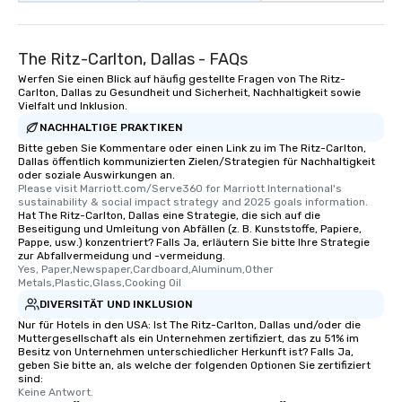
from the restaurant c
be printed featuring yo
which can be an added 
The Ritz-Carlton, Dallas - FAQs
those Instagram mome
Werfen Sie einen Blick auf häufig gestellte Fragen von The Ritz-
For added ease, we ca
Carlton, Dallas zu Gesundheit und Sicherheit, Nachhaltigkeit sowie
transportation pick-up
Vielfalt und Inklusion.
as well as an event ph
NACHHALTIGE PRAKTIKEN
for groups that desire 
Bitte geben Sie Kommentare oder einen Link zu im The Ritz-Carlton,
experience, we can als
Dallas öffentlich kommunizierten Zielen/Strategien für Nachhaltigkeit
an evening helicopter 
oder soziale Auswirkungen an.
Please visit Marriott.com/Serve360 for Marriott International's 
glittering lights of The S
sustainability & social impact strategy and 2025 goals information.
Memorable Experience f
Hat The Ritz-Carlton, Dallas eine Strategie, die sich auf die
Beseitigung und Umleitung von Abfällen (z. B. Kunststoffe, Papiere,
Smacking Foodie Tours
Pappe, usw.) konzentriert? Falls Ja, erläutern Sie bitte Ihre Strategie
to gather and dine tha
zur Abfallvermeidung und -vermeidung.
experienced, and all ar
Yes, Paper,Newspaper,Cardboard,Aluminum,Other 
Metals,Plastic,Glass,Cooking Oil
remember. Our one-of-
DIVERSITÄT UND INKLUSION
are special, from the fi
last. It’s an experienc
Nur für Hotels in den USA: Ist The Ritz-Carlton, Dallas und/oder die
Muttergesellschaft als ein Unternehmen zertifiziert, das zu 51% im
will reminisce about lo
Besitz von Unternehmen unterschiedlicher Herkunft ist? Falls Ja,
leave. Location, Location, Location
geben Sie bitte an, als welche der folgenden Optionen Sie zertifiziert
sind:
One of the best reason
Keine Antwort.
convenient and efficie