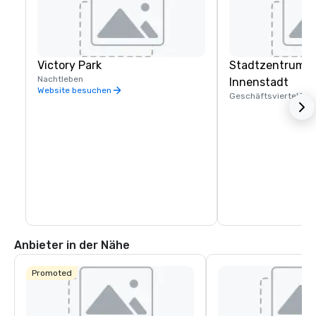
Victory Park
Stadtzentrum in
Nachtleben
Innenstadt
Website besuchen
Geschäftsviertel
3 B
Anbieter in der Nähe
Promoted