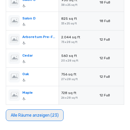
950 sq ft
18 Fuß
38 x 25 sq ft
Salon D
825 sq ft
18 Fuß
33 x 25 sq ft
Arboretum Pre-Function
2.044 sq ft
12 Fuß
73 x 28 sq ft
Cedar
560 sq ft
12 Fuß
20 x 28 sq ft
Oak
756 sq ft
12 Fuß
27 x 28 sq ft
Maple
728 sq ft
12 Fuß
26 x 28 sq ft
Alle Räume anzeigen (23)