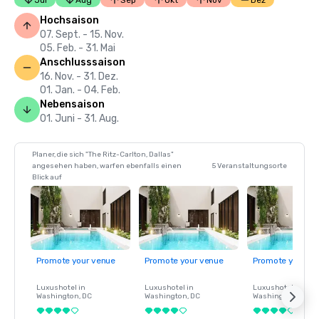
Jul
Aug
Sep
Okt
Nov
Dez
Hochsaison
07. Sept. - 15. Nov.
05. Feb. - 31. Mai
Anschlusssaison
16. Nov. - 31. Dez.
01. Jan. - 04. Feb.
Nebensaison
01. Juni - 31. Aug.
Planer, die sich "The Ritz-Carlton, Dallas"
angesehen haben, warfen ebenfalls einen
5 Veranstaltungsorte
Blick auf
Promote your venue
Promote your venue
Promote your ve
Luxushotel in
Luxushotel in
Luxushotel in
Washington
, DC
Washington
, DC
Washington
, DC