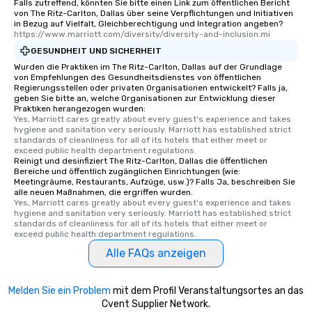
Falls zutreffend, könnten Sie bitte einen Link zum öffentlichen Bericht
experience is designed
von The Ritz-Carlton, Dallas über seine Verpflichtungen und Initiativen
in Bezug auf Vielfalt, Gleichberechtigung und Integration angeben?
restaurants are within
https://www.marriott.com/diversity/diversity-and-inclusion.mi
walking distance of ea
GESUNDHEIT UND SICHERHEIT
short stroll allows you
Wurden die Praktiken im The Ritz-Carlton, Dallas auf der Grundlage
members a chance to 
von Empfehlungen des Gesundheitsdienstes von öffentlichen
networking opportunit
Regierungsstellen oder privaten Organisationen entwickelt? Falls ja,
geben Sie bitte an, welche Organisationen zur Entwicklung dieser
heading to the next pl
Praktiken herangezogen wurden:
itinerary. You Get a Dinner and a Show
Yes, Marriott cares greatly about every guest's experience and takes 
hygiene and sanitation very seriously. Marriott has established strict 
Our tours offer an exqu
standards of cleanliness for all of its hotels that either meet or 
entertainment. All tour
exceed public health department regulations. 
knowledgeable, profes
Reinigt und desinfiziert The Ritz-Carlton, Dallas die öffentlichen
Bereiche und öffentlich zugänglichen Einrichtungen (wie:
who leads the group on
Meetingräume, Restaurants, Aufzüge, usw.)? Falls Ja, beschreiben Sie
offering engaging tidb
alle neuen Maßnahmen, die ergriffen wurden.
Yes, Marriott cares greatly about every guest's experience and takes 
fascinating stories. S
hygiene and sanitation very seriously. Marriott has established strict 
interactive experience
standards of cleanliness for all of its hotels that either meet or 
along the way exclusive
exceed public health department regulations. 
ensuring there is neve
Alle FAQs anzeigen
Different Types of Cuis
experiences offer the a
Melden Sie ein Problem
mit dem Profil Veranstaltungsortes an das
several renowned rest
Cvent Supplier Network.
convenient outing, inc