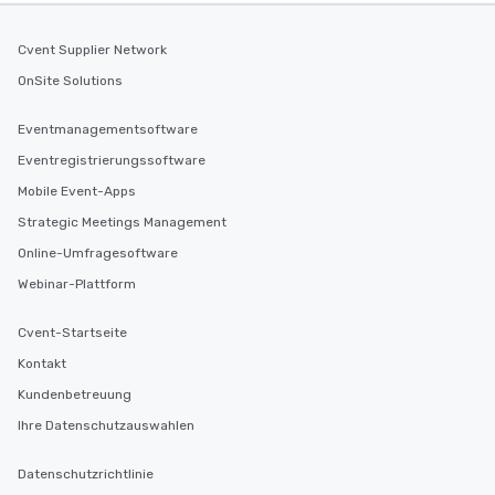
and your guests might
discovered otherwise 
Cvent Supplier Network
at a typical corporate 
OnSite Solutions
a way to try some of t
in the city and dive in
cuisines and dishes. Al
Eventmanagementsoftware
selected dishes are cu
Eventregistrierungssoftware
high standards to ensu
Mobile Event-Apps
delight any palate. Tours Available
from Day to Night With
Strategic Meetings Management
group experience, bookin
Online-Umfragesoftware
key. Whether you desir
Webinar-Plattform
business hours or earl
after work, we can coo
Cvent-Startseite
you to provide options 
needs. Go for as Long or as Short as
Kontakt
You Like Along with fle
Kundenbetreuung
scheduling, Lip Smack
Ihre Datenschutzauswahlen
Tours also provides a 
durations. Our shortes
Datenschutzrichtlinie
2.5 hours; our longest 