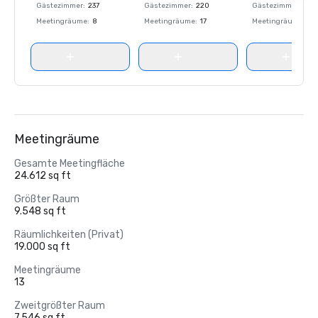
Gästezimmer
:
237
Gästezimmer
:
220
Gästezimmer
:
237
Meetingräume
:
8
Meetingräume
:
17
Meetingräume
:
8
Meetingräume
Gesamte Meetingfläche
24.612 sq ft
Größter Raum
9.548 sq ft
Räumlichkeiten (Privat)
19.000 sq ft
Meetingräume
13
Zweitgrößter Raum
7.546 sq ft