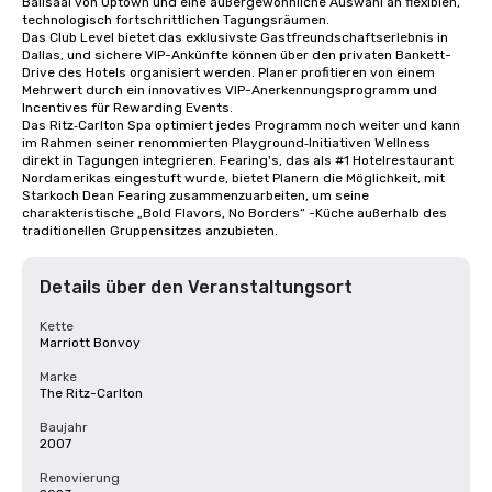
Ballsaal von Uptown und eine außergewöhnliche Auswahl an flexiblen, 
technologisch fortschrittlichen Tagungsräumen.

Das Club Level bietet das exklusivste Gastfreundschaftserlebnis in 
Dallas, und sichere VIP-Ankünfte können über den privaten Bankett-
Drive des Hotels organisiert werden. Planer profitieren von einem 
Mehrwert durch ein innovatives VIP-Anerkennungsprogramm und 
Incentives für Rewarding Events.

Das Ritz‑Carlton Spa optimiert jedes Programm noch weiter und kann 
im Rahmen seiner renommierten Playground‑Initiativen Wellness 
direkt in Tagungen integrieren. Fearing's, das als #1 Hotelrestaurant 
Nordamerikas eingestuft wurde, bietet Planern die Möglichkeit, mit 
Starkoch Dean Fearing zusammenzuarbeiten, um seine 
charakteristische „Bold Flavors, No Borders“ -Küche außerhalb des 
traditionellen Gruppensitzes anzubieten.
Details über den Veranstaltungsort
Kette
Marriott Bonvoy
Marke
The Ritz-Carlton
Baujahr
2007
Renovierung