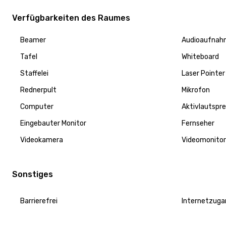
Verfügbarkeiten des Raumes
Beamer
Audioaufnah
Tafel
Whiteboard
Staffelei
Laser Pointer
Rednerpult
Mikrofon
Computer
Aktivlautspr
Eingebauter Monitor
Fernseher
Videokamera
Videomonitor
Sonstiges
Barrierefrei
Internetzuga