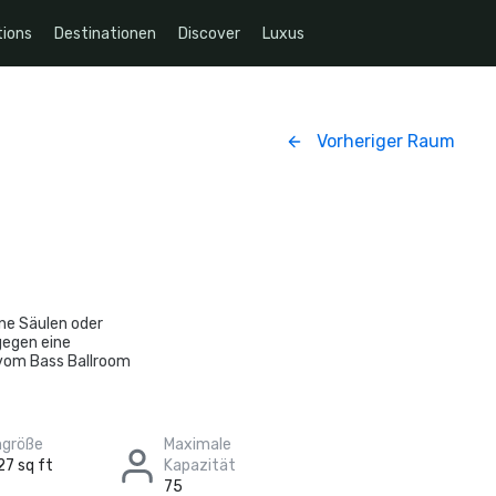
ions
Destinationen
Discover
Luxus
Vorheriger Raum
ne Säulen oder
gegen eine
 vom Bass Ballroom
größe
Maximale
27 sq ft
Kapazität
75