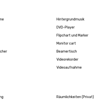
me
Hintergrundmusik
DVD-Player
Flipchart und Marker
Monitor cart
echer
Beamertisch
Videorekorder
Videoaufnahme
ng
Räumlichkeiten (Privat)