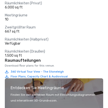
Räumlichkeiten (Privat)
6.000 sq ft
Meetingräume
10
Zweitgrößter Raum
667 sq ft
Räumlichkeiten (Halbprivat)
Verfügbar
Räumlichkeiten (Draußen)
1.500 sq ft
Raumaufteilungen
Download floor plans for this venue.
360 Virtual Tour View - The Stoneleigh
Floor Plans, Capacity Chart & Audiovisual
Entdecken Sie Meetingräume
Finden Sie den perfekten Raum mit Einrichtungsdiagrammen
und interaktiven 3D-Grundrissen.