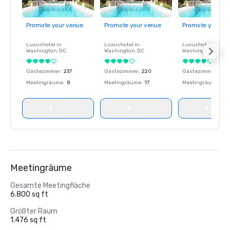
Promote your venue
Promote your venue
Promote your ve
Luxushotel in
Luxushotel in
Luxushotel in
Washington
, DC
Washington
, DC
Washington
, DC
Gästezimmer
:
237
Gästezimmer
:
220
Gästezimmer
:
237
Meetingräume
:
8
Meetingräume
:
17
Meetingräume
:
8
Meetingräume
Gesamte Meetingfläche
6.800 sq ft
Größter Raum
1.476 sq ft