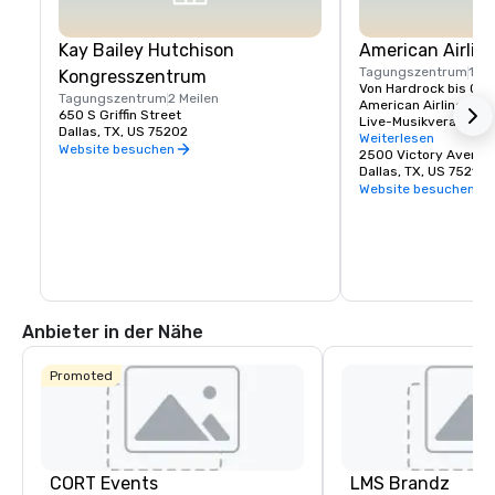
Kay Bailey Hutchison
American Airlin
Tagungszentrum
1 Me
Kongresszentrum
Von Hardrock bis Oper
Tagungszentrum
2 Meilen
American Airlines Cen
650 S Griffin Street
Live-Musikveranstalt
Dallas, TX, US 75202
zu schweigen von den
Weiterlesen
Website besuchen
NBA und den Stars d
2500 Victory Avenue
Dallas, TX, US 75219
Website besuchen
Anbieter in der Nähe
Promoted
CORT Events
LMS Brandz