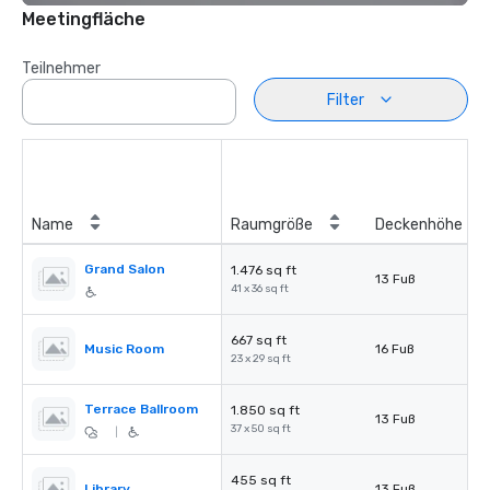
Meetingfläche
Teilnehmer
Filter
Name
Raumgröße
Deckenhöhe
Grand Salon
1.476 sq ft
13 Fuß
41 x 36 sq ft
667 sq ft
Music Room
16 Fuß
23 x 29 sq ft
Terrace Ballroom
1.850 sq ft
13 Fuß
37 x 50 sq ft
|
455 sq ft
Library
13 Fuß