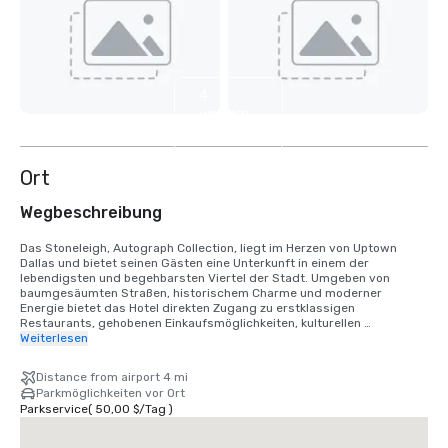
4
weitere
anzeigen
Ort
Wegbeschreibung
Das Stoneleigh, Autograph Collection, liegt im Herzen von Uptown 
Dallas und bietet seinen Gästen eine Unterkunft in einem der 
lebendigsten und begehbarsten Viertel der Stadt. Umgeben von 
baumgesäumten Straßen, historischem Charme und moderner 
Energie bietet das Hotel direkten Zugang zu erstklassigen 
Restaurants, gehobenen Einkaufsmöglichkeiten, kulturellen 
Sehenswürdigkeiten und malerischen Außenbereichen. Nur wenige 
Weiterlesen
Schritte entfernt können Gäste den Turtle Creek und den Katy Trail 
erkunden, der kilometerlange, wunderschön gepflegte Wanderwege 
Distance from airport 4 mi
bietet, die sich perfekt zum Wandern, Laufen oder Radfahren eignen. 
Parkmöglichkeiten vor Ort
Zu den Sehenswürdigkeiten in der Nähe gehören das Dallas Museum 
Parkservice
(
50,00 $
/
Tag
)
of Art, das Nasher Sculpture Center, das NorthPark Center und das 
American Airlines Center, Heimat der Dallas Mavericks und wichtiger 
Unterhaltungsveranstaltungen.
