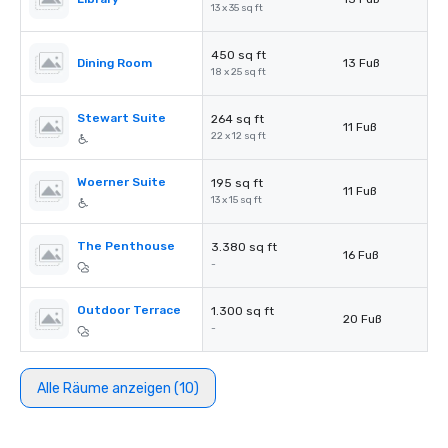
13 x 35 sq ft
450 sq ft
Dining Room
13 Fuß
18 x 25 sq ft
Stewart Suite
264 sq ft
11 Fuß
22 x 12 sq ft
Woerner Suite
195 sq ft
11 Fuß
13 x 15 sq ft
The Penthouse
3.380 sq ft
16 Fuß
-
Outdoor Terrace
1.300 sq ft
20 Fuß
-
Alle Räume anzeigen (10)