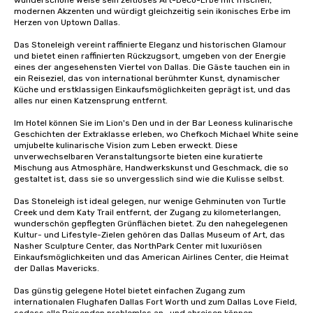
wunderschöne Weise sein zeitloses Art-Deco-Erbe mit frischen, 
modernen Akzenten und würdigt gleichzeitig sein ikonisches Erbe im 
Herzen von Uptown Dallas.

Das Stoneleigh vereint raffinierte Eleganz und historischen Glamour 
und bietet einen raffinierten Rückzugsort, umgeben von der Energie 
eines der angesehensten Viertel von Dallas. Die Gäste tauchen ein in 
ein Reiseziel, das von international berühmter Kunst, dynamischer 
Küche und erstklassigen Einkaufsmöglichkeiten geprägt ist, und das 
alles nur einen Katzensprung entfernt.

Im Hotel können Sie im Lion's Den und in der Bar Leoness kulinarische 
Geschichten der Extraklasse erleben, wo Chefkoch Michael White seine 
umjubelte kulinarische Vision zum Leben erweckt. Diese 
unverwechselbaren Veranstaltungsorte bieten eine kuratierte 
Mischung aus Atmosphäre, Handwerkskunst und Geschmack, die so 
gestaltet ist, dass sie so unvergesslich sind wie die Kulisse selbst.

Das Stoneleigh ist ideal gelegen, nur wenige Gehminuten von Turtle 
Creek und dem Katy Trail entfernt, der Zugang zu kilometerlangen, 
wunderschön gepflegten Grünflächen bietet. Zu den nahegelegenen 
Kultur- und Lifestyle-Zielen gehören das Dallas Museum of Art, das 
Nasher Sculpture Center, das NorthPark Center mit luxuriösen 
Einkaufsmöglichkeiten und das American Airlines Center, die Heimat 
der Dallas Mavericks.

Das günstig gelegene Hotel bietet einfachen Zugang zum 
internationalen Flughafen Dallas Fort Worth und zum Dallas Love Field, 