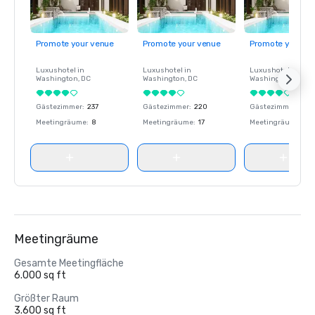
Promote your venue
Promote your venue
Promote your ve
Luxushotel in
Luxushotel in
Luxushotel in
Washington
, DC
Washington
, DC
Washington
, DC
Gästezimmer
:
237
Gästezimmer
:
220
Gästezimmer
:
237
Meetingräume
:
8
Meetingräume
:
17
Meetingräume
:
8
Meetingräume
Gesamte Meetingfläche
6.000 sq ft
Größter Raum
3.600 sq ft