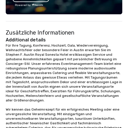
Powered by
Zusätzliche Informationen
Additional details
Für Ihre Tagung, Konferenz, Hochzeit, Gala, Wiedervereinigung, 
Weihnachtsfeier oder besondere Feier in Austin erwarten Sie im 
Stephen F. Austin Royal Sonesta Hotel erstklassigen Service und 
gehobene Annehmlichkeiten gepaart mit persönlicher Betreuung im 
Concierge-Stil. Unser erfahrenes Eventmanagement-Team bietet eine 
reibungslose Planungsunterstützung sowie moderne audiovisuelle 
Einrichtungen, anpassbares Catering und flexible Veranstaltungsorte, 
die jedem Anlass das gewisse Etwas verleihen. Mit Tagungsräumen 
mit Tageslicht, anspruchsvollem Dekor und einer erstklassigen Lage in 
der Innenstadt von Austin eignen sich unsere Veranstaltungsorte 
ideal für Geschäftstreffen, Exerzitien für Führungskräfte, Schulungen, 
Hochzeiten, Meilensteinfeiern und gesellschaftliche Veranstaltungen 
aller Größenordnungen.

Wir kennen das Geheimrezept für ein erfolgreiches Meeting oder eine 
unvergessliche Veranstaltung. Mit einzigartigen und 
unverwechselbaren Veranstaltungsorten, luxuriösen Unterkünften, 
authentischer texanischer Gastlichkeit und fachmännisch 
zubereitetem Catering, das für unvergessliche kulinarische Erlebnisse 