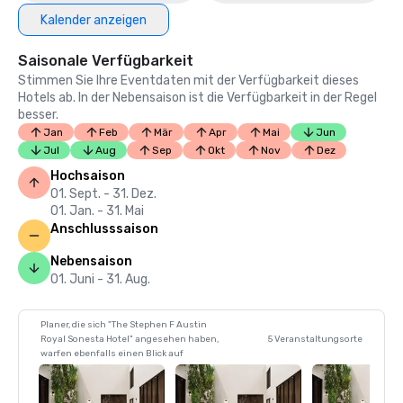
Kalender anzeigen
Saisonale Verfügbarkeit
Stimmen Sie Ihre Eventdaten mit der Verfügbarkeit dieses
Hotels ab. In der Nebensaison ist die Verfügbarkeit in der Regel
besser.
Jan
Feb
Mär
Apr
Mai
Jun
Jul
Aug
Sep
Okt
Nov
Dez
Hochsaison
01. Sept. - 31. Dez.
01. Jan. - 31. Mai
Anschlusssaison
Nebensaison
01. Juni - 31. Aug.
Planer, die sich "The Stephen F Austin
Royal Sonesta Hotel" angesehen haben,
5 Veranstaltungsorte
warfen ebenfalls einen Blick auf