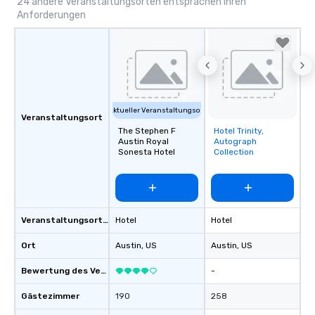
24 andere Veranstaltungsorten entsprachen Ihren
Anforderungen
Aktueller Veranstaltungsort
Veranstaltungsort
The Stephen F
Hotel Trinity,
Removed from
Austin Royal
Autograph
favorites
Sonesta Hotel
Collection
Veranstaltungsortstyp
Hotel
Hotel
Ort
Austin
, US
Austin
, US
Bewertung des Veranstaltungsortes
-
Gästezimmer
190
258