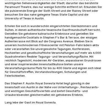
wichtigsten Sehenswürdigkeiten der Stadt, darunter das berühmte 
Paramount Theatre, das nur wenige Schritte entfernt ist. Erkunden Sie 
die pulsierende Energie der Sixth Street und der Rainey Street oder 
besuchen Sie das nahe gelegene Texas State Capitol und die 
University of Texas in Austin.

Erholen Sie sich in wunderschön eingerichteten Gästezimmern und 
Suiten, in denen authentische texanische Gastfreundschaft herrscht. 
Genießen Sie gehobene kulinarische Erlebnisse und genießen Sie 
handgemachte Cocktails in Stephen F's Bar & Terrace, der einzigen 
Außenterrasse mit Blick auf die Congress Avenue. Bleiben Sie in 
unserem hochmodernen Fitnesscenter mit Peloton-Fahrrädern aktiv 
oder veranstalten Sie unvergessliche Tagungen, Konferenzen, 
Hochzeiten und gesellschaftliche Veranstaltungen auf mehr als 6.000 
Quadratmetern flexibler Tagungs- und Veranstaltungsfläche. Mit 
reichlich Tageslicht, modernen AV-Geräten, anpassbaren Grundrissen 
und einer inspirierenden Innenstadtkulisse bieten unsere 
Veranstaltungsräume Platz für bis zu 400 Gäste und eignen sich ideal 
für Geschäftstreffen, Vorstandssitzungen, Schulungen und 
Feierlichkeiten.

Das Stephen F. Austin Royal Sonesta Hotel liegt günstig in der 
Innenstadt von Austin in der Nähe von Unterhaltungs-, Restaurants- 
und wichtigen Geschäftsvierteln und bietet Geschäfts- und 
Urlaubsreisenden gleichermaßen ein gehobenes Erlebnis.

Lang lebe der Gast im Royal Sonesta.