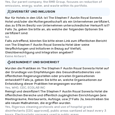
Yes, Our parent company, the RMR Group, focuses on reduction of 
emissions, energy, water, and waste within its portfolio.
DIVERSITÄT UND INKLUSION
Nur für Hotels in den USA: Ist The Stephen F Austin Royal Sonesta
Hotel und/oder die Muttergesellschaft als ein Unternehmen zertifiziert,
das zu 51% im Besitz von Unternehmen unterschiedlicher Herkunft ist?
Falls Ja, geben Sie bitte an, als welche der folgenden Optionen Sie
zertifiziert sind:
NA
Falls zutreffend, könnten Sie bitte einen Link zum öffentlichen Bericht
von The Stephen F Austin Royal Sonesta Hotel über seine
Verpflichtungen und Initiativen in Bezug auf Vielfalt,
Gleichberechtigung und Integration angeben?
Keine Antwort.
GESUNDHEIT UND SICHERHEIT
Wurden die Praktiken im The Stephen F Austin Royal Sonesta Hotel auf
der Grundlage von Empfehlungen des Gesundheitsdienstes von
öffentlichen Regierungsstellen oder privaten Organisationen
entwickelt? Falls ja, geben Sie bitte an, welche Organisationen zur
Entwicklung dieser Praktiken herangezogen wurden:
Yes, WHO, CDC, ECOLAB INC
Reinigt und desinfiziert The Stephen F Austin Royal Sonesta Hotel die
öffentlichen Bereiche und öffentlich zugänglichen Einrichtungen (wie:
Meetingräume, Restaurants, Aufzüge, usw.)? Falls Ja, beschreiben Sie
alle neuen Maßnahmen, die ergriffen wurden.
Yes, Rigorous cleaning protocols and use of hospital grade 
disinfectants (CDC approved), public areas santized at least every 3 
hours. Electrostatic sprayers used in public areas