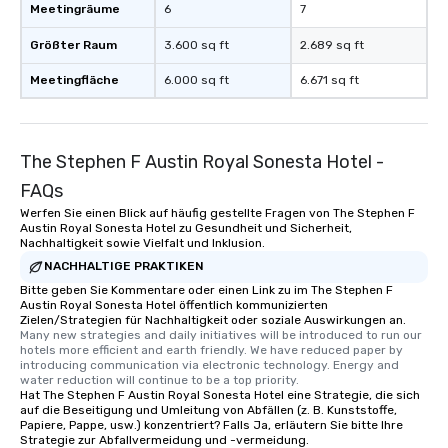
Meetingräume
6
7
Größter Raum
3.600 sq ft
2.689 sq ft
Meetingfläche
6.000 sq ft
6.671 sq ft
The Stephen F Austin Royal Sonesta Hotel -
FAQs
Werfen Sie einen Blick auf häufig gestellte Fragen von The Stephen F
Austin Royal Sonesta Hotel zu Gesundheit und Sicherheit,
Nachhaltigkeit sowie Vielfalt und Inklusion.
NACHHALTIGE PRAKTIKEN
Bitte geben Sie Kommentare oder einen Link zu im The Stephen F
Austin Royal Sonesta Hotel öffentlich kommunizierten
Zielen/Strategien für Nachhaltigkeit oder soziale Auswirkungen an.
Many new strategies and daily initiatives will be introduced to run our 
hotels more efficient and earth friendly. We have reduced paper by 
introducing communication via electronic technology. Energy and 
water reduction will continue to be a top priority.
Hat The Stephen F Austin Royal Sonesta Hotel eine Strategie, die sich
auf die Beseitigung und Umleitung von Abfällen (z. B. Kunststoffe,
Papiere, Pappe, usw.) konzentriert? Falls Ja, erläutern Sie bitte Ihre
Strategie zur Abfallvermeidung und -vermeidung.