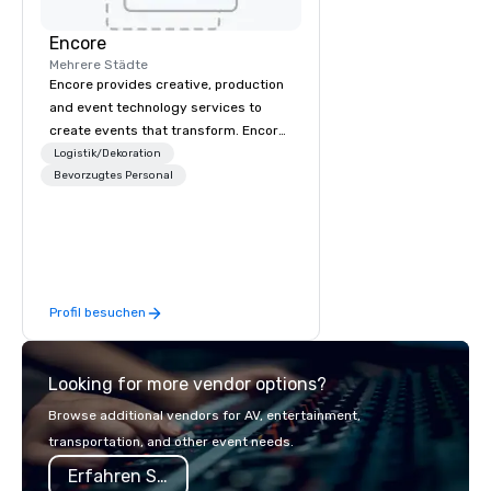
Encore
Mehrere Städte
Encore provides creative, production
and event technology services to
create events that transform. Encore
creates memorable event experiences
Logistik/Dekoration
that engage and transform
Bevorzugtes Personal
organizations. As the global leader for
event technology and production
services, Encore’s team of creators,
innovators and experts deliver real
results through strategy and
Profil besuchen
creative, advanced technology,
digital, environmental, staging, and
digital solutions for hybrid, virtual and
Looking for more vendor options?
in-person events of any type.
Browse additional vendors for AV, entertainment,
transportation, and other event needs.
Erfahren Sie mehr