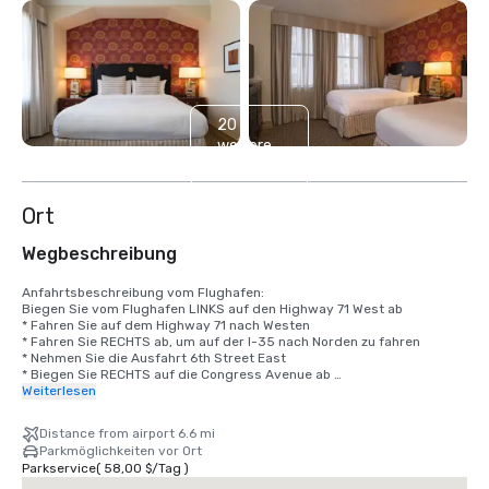
20
weitere
anzeigen
Ort
Wegbeschreibung
Anfahrtsbeschreibung vom Flughafen:

Biegen Sie vom Flughafen LINKS auf den Highway 71 West ab

* Fahren Sie auf dem Highway 71 nach Westen 

* Fahren Sie RECHTS ab, um auf der I-35 nach Norden zu fahren 

* Nehmen Sie die Ausfahrt 6th Street East 

* Biegen Sie RECHTS auf die Congress Avenue ab 

* Biegen Sie an der 7th Street RECHTS zum Hotel ab.
Weiterlesen
Distance from airport 6.6 mi
Parkmöglichkeiten vor Ort
Parkservice
(
58,00 $
/
Tag
)