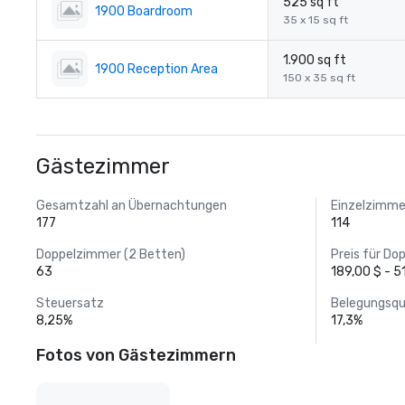
525 sq ft
1900 Boardroom
35 x 15 sq ft
1.900 sq ft
1900 Reception Area
150 x 35 sq ft
Gästezimmer
Gesamtzahl an Übernachtungen
Einzelzimmer
177
114
Doppelzimmer (2 Betten)
Preis für Do
63
189,00 $ - 5
Steuersatz
Belegungsq
8,25%
17,3%
Fotos von Gästezimmern