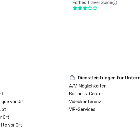
Forbes Travel Guide
Dienstleistungen für Unte
A/V-Möglichkeiten
rt
Business-Center
que vor Ort
Videokonferenz
ubt
VIP-Services
r Ort
fte vor Ort