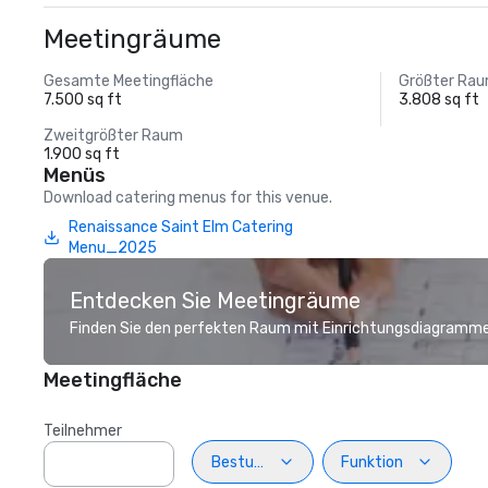
Meetingräume
Gesamte Meetingfläche
Größter Ra
7.500 sq ft
3.808 sq ft
Zweitgrößter Raum
1.900 sq ft
Menüs
Download catering menus for this venue.
Renaissance Saint Elm Catering
Menu_2025
Entdecken Sie Meetingräume
Finden Sie den perfekten Raum mit Einrichtungsdiagramme
Meetingfläche
Teilnehmer
Bestuhlung
Funktion