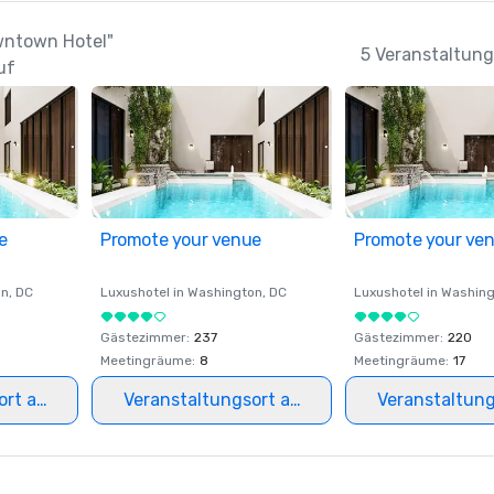
owntown Hotel"
5 Veranstaltung
uf
e
Promote your venue
Promote your ve
on
, DC
Luxushotel in
Washington
, DC
Luxushotel in
Washing
Gästezimmer
:
237
Gästezimmer
:
220
Meetingräume
:
8
Meetingräume
:
17
ort auswählen
Veranstaltungsort auswählen
Veranstaltun