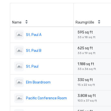
Name
Raumgröße
595 sq ft
St. Paul A
33 x 18 sq ft
625 sq ft
St. Paul B
33 x 19 sq ft
1.188 sq ft
St. Paul
33 x 36 sq ft
330 sq ft
Elm Boardroom
15 x 22 sq ft
3.808 sq ft
Pacific Conference Room
103 x 37 sq ft