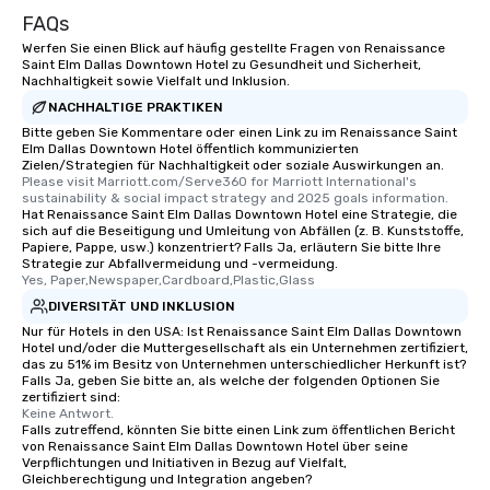
from the restaurant c
FAQs
be printed featuring yo
which can be an added 
Werfen Sie einen Blick auf häufig gestellte Fragen von Renaissance
Saint Elm Dallas Downtown Hotel zu Gesundheit und Sicherheit,
those Instagram mome
Nachhaltigkeit sowie Vielfalt und Inklusion.
For added ease, we ca
NACHHALTIGE PRAKTIKEN
transportation pick-up
Bitte geben Sie Kommentare oder einen Link zu im Renaissance Saint
as well as an event ph
Elm Dallas Downtown Hotel öffentlich kommunizierten
for groups that desire 
Zielen/Strategien für Nachhaltigkeit oder soziale Auswirkungen an.
Please visit Marriott.com/Serve360 for Marriott International's 
experience, we can als
sustainability & social impact strategy and 2025 goals information.
an evening helicopter 
Hat Renaissance Saint Elm Dallas Downtown Hotel eine Strategie, die
sich auf die Beseitigung und Umleitung von Abfällen (z. B. Kunststoffe,
glittering lights of The S
Papiere, Pappe, usw.) konzentriert? Falls Ja, erläutern Sie bitte Ihre
Memorable Experience f
Strategie zur Abfallvermeidung und -vermeidung.
Smacking Foodie Tours
Yes, Paper,Newspaper,Cardboard,Plastic,Glass
to gather and dine tha
DIVERSITÄT UND INKLUSION
experienced, and all ar
Nur für Hotels in den USA: Ist Renaissance Saint Elm Dallas Downtown
remember. Our one-of-
Hotel und/oder die Muttergesellschaft als ein Unternehmen zertifiziert,
das zu 51% im Besitz von Unternehmen unterschiedlicher Herkunft ist?
are special, from the fi
Falls Ja, geben Sie bitte an, als welche der folgenden Optionen Sie
last. It’s an experienc
zertifiziert sind:
Keine Antwort.
will reminisce about lo
Falls zutreffend, könnten Sie bitte einen Link zum öffentlichen Bericht
leave. Location, Location, Location
von Renaissance Saint Elm Dallas Downtown Hotel über seine
One of the best reason
Verpflichtungen und Initiativen in Bezug auf Vielfalt,
Gleichberechtigung und Integration angeben?
convenient and efficie