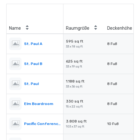
Name
Raumgröße
Deckenhöhe
595 sq ft
St. Paul A
8 Fuß
33 x 18 sq ft
625 sq ft
St. Paul B
8 Fuß
33 x 19 sq ft
1.188 sq ft
St. Paul
8 Fuß
33 x 36 sq ft
330 sq ft
Elm Boardroom
8 Fuß
15 x 22 sq ft
3.808 sq ft
Pacific Conference Room
10 Fuß
103 x 37 sq ft