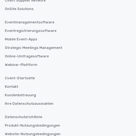
Cvent Supplier Network
and your guests might
OnSite Solutions
discovered otherwise 
at a typical corporate 
a way to try some of t
Eventmanagementsoftware
in the city and dive in
Eventregistrierungssoftware
cuisines and dishes. Al
Mobile Event-Apps
selected dishes are cu
high standards to ensu
Strategic Meetings Management
delight any palate. Tours Available
Online-Umfragesoftware
from Day to Night With
Webinar-Plattform
group experience, bookin
key. Whether you desir
Cvent-Startseite
business hours or earl
after work, we can coo
Kontakt
you to provide options 
Kundenbetreuung
needs. Go for as Long or as Short as
Ihre Datenschutzauswahlen
You Like Along with fle
scheduling, Lip Smack
Datenschutzrichtlinie
Tours also provides a 
durations. Our shortes
Produkt-Nutzungsbedingungen
2.5 hours; our longest 
Website-Nutzungsbedingungen