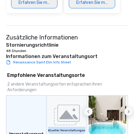
Erfahren Sie mehr
Erfahren Sie mehr
Our exclusive experien
ultimate networking op
a typical sit-down dinn
to engage the person t
right of you. Because 
Zusätzliche Informationen
place at multiple resta
walking in between, th
Stornierungsrichtlinie
countless opportunitie
48 Stunden
with different people 
Informationen zum Veranstaltungsort
down at each venue a
Renaissance Saint Elm Info Sheet
traverse along the way
experiences not only 
Empfohlene Veranstaltungsorte
ways to network, but a
2 andere Veranstaltungsorten entsprachen Ihren
way to do so. Large Groups Welcome
Anforderungen
Lip Smacking Foodie To
groups, small or large.
experiences can acc
groups from as few as
as 500 guests, making
choice for any corpora
Stress-Free Booking 
Aktueller Veranstaltungsort
Veranstaltungsort