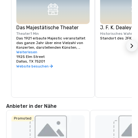
Das Majestätische Theater
J. F. K. Dealey P
Theater
1 Min
Historisches Wahrze
Das 1921 erbaute Majestic veranstaltet 
Standort des JFK M
das ganze Jahr über eine Vielzahl von 
Konzerten, darstellenden Künsten, 
Comedy- und Firmenveranstaltungen, 
Weiterlesen
die von nationalen und lokalen Künstlern 
1925 Elm Street
präsentiert werden.
Dallas, TX 75201
Website besuchen
Anbieter in der Nähe
Promoted