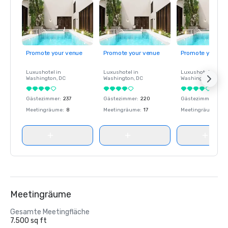
Promote your venue
Promote your venue
Promote your ve
Luxushotel in
Luxushotel in
Luxushotel in
Washington
, DC
Washington
, DC
Washington
, DC
Gästezimmer
:
237
Gästezimmer
:
220
Gästezimmer
:
237
Meetingräume
:
8
Meetingräume
:
17
Meetingräume
:
8
Meetingräume
Gesamte Meetingfläche
7.500 sq ft