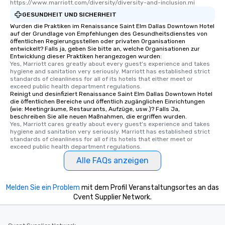
https://www.marriott.com/diversity/diversity-and-inclusion.mi
experience is designed
GESUNDHEIT UND SICHERHEIT
restaurants are within
Wurden die Praktiken im Renaissance Saint Elm Dallas Downtown Hotel
walking distance of ea
auf der Grundlage von Empfehlungen des Gesundheitsdienstes von
short stroll allows you
öffentlichen Regierungsstellen oder privaten Organisationen
entwickelt? Falls ja, geben Sie bitte an, welche Organisationen zur
members a chance to 
Entwicklung dieser Praktiken herangezogen wurden:
networking opportunit
Yes, Marriott cares greatly about every guest's experience and takes 
heading to the next pl
hygiene and sanitation very seriously. Marriott has established strict 
standards of cleanliness for all of its hotels that either meet or 
itinerary. You Get a Dinner and a Show
exceed public health department regulations. 
Our tours offer an exqu
Reinigt und desinfiziert Renaissance Saint Elm Dallas Downtown Hotel
die öffentlichen Bereiche und öffentlich zugänglichen Einrichtungen
entertainment. All tour
(wie: Meetingräume, Restaurants, Aufzüge, usw.)? Falls Ja,
knowledgeable, profes
beschreiben Sie alle neuen Maßnahmen, die ergriffen wurden.
who leads the group on
Yes, Marriott cares greatly about every guest's experience and takes 
hygiene and sanitation very seriously. Marriott has established strict 
offering engaging tidb
standards of cleanliness for all of its hotels that either meet or 
fascinating stories. S
exceed public health department regulations. 
interactive experience
Alle FAQs anzeigen
along the way exclusive
ensuring there is neve
Melden Sie ein Problem
mit dem Profil Veranstaltungsortes an das
Different Types of Cuis
Cvent Supplier Network.
experiences offer the a
several renowned rest
convenient outing, inc