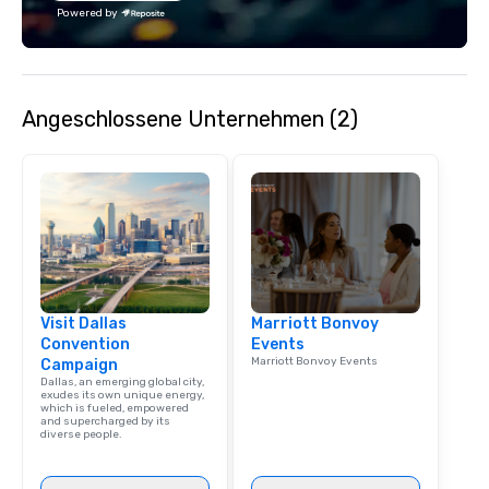
with utmost care, who
Powered by
each experience with 
engaging information 
Lip Smacking Foodie T
entertaining activity 
Angeschlossene Unternehmen (2)
dining experience meld
that are sure to add ne
meeting events, from 
team building. All-Inclusive Group
Dining When meeting p
corporate group event
Smacking Foodie Tours,
group is assured a top
experience with three 
Visit Dallas
Marriott Bonvoy
signature dishes at ea
Convention
Events
Our affordable tours a
Marriott Bonvoy Events
Campaign
person with tax and gr
Dallas, an emerging global city,
included. The only thi
exudes its own unique energy,
which is fueled, empowered
are drinks. However, 
and supercharged by its
diverse people.
package upgrade is ava
provides guests a sign
at various stops. Build Your Network