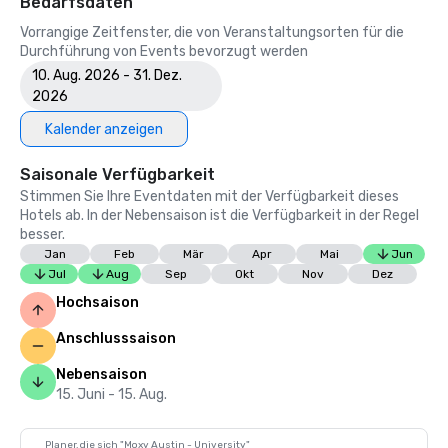
Bedarfsdaten
Vorrangige Zeitfenster, die von Veranstaltungsorten für die
Durchführung von Events bevorzugt werden
10. Aug. 2026 - 31. Dez.
2026
Kalender anzeigen
Saisonale Verfügbarkeit
Stimmen Sie Ihre Eventdaten mit der Verfügbarkeit dieses
Hotels ab. In der Nebensaison ist die Verfügbarkeit in der Regel
besser.
Jan
Feb
Mär
Apr
Mai
Jun
Jul
Aug
Sep
Okt
Nov
Dez
Hochsaison
Anschlusssaison
Nebensaison
15. Juni - 15. Aug.
Planer, die sich "Moxy Austin - University"