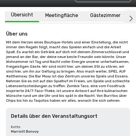
Übersicht
Meetingfläche
Gästezimmer
O
Über uns
Mit dem Herzen eines Boutique-Hotels und einer Einstellung, die nicht 
immer den Regeln folgt, macht das Spielen einfach und die Arbeit 
Spaß. Es wartet ein Getränk auf dich mit deinem Zimmerschlüssel und 
jemand an der Bar, der deine neue beste Freundin sein könnte. Unser 
Wohnzimmer ist Tag und Nacht voller Energie unserer unterhaltsamen, 
freigeistigen Gäste. Wir sind nicht hier, um deinen Stil zu stören, wir 
sind hier, um ihn zur Geltung zu bringen. Also mach weiter, SPIEL AUF 
#atthemoxy. Die Bar Moxy ist das Zentrum unseres Spiels und Essens. 
Nehmen Sie es mit auf den Spielhof im Freien, um Spiele und schlechte 
Lebensentscheidungen zu treffen. Zombie Taco, eine vom Foodtruck 
inspirierte 24/7-Taco-Theke, ist unsere Antwort auf Ihre kulinarischen 
Wünsche rund um die Uhr und bis spät in die Nacht. Von Burritos über 
Chips bis hin zu Taquitos haben wir alles, wonach Sie sich sehnen.
Details über den Veranstaltungsort
Kette
Marriott Bonvoy