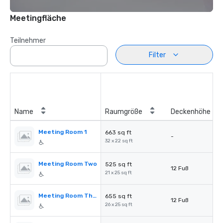
Meetingfläche
Teilnehmer
Filter
Name
Raumgröße
Deckenhöhe
Meeting Room 1
663 sq ft
-
32 x 22 sq ft
Meeting Room Two
525 sq ft
12 Fuß
21 x 25 sq ft
Meeting Room Three
655 sq ft
12 Fuß
26 x 25 sq ft