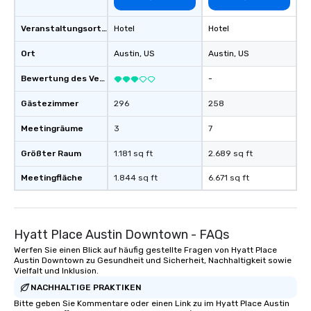
Veranstaltungsortstyp
Hotel
Hotel
Ort
Austin
, US
Austin
, US
Bewertung des Veranstaltungsortes
-
Gästezimmer
296
258
Meetingräume
3
7
Größter Raum
1.181 sq ft
2.689 sq ft
Meetingfläche
1.844 sq ft
6.671 sq ft
Hyatt Place Austin Downtown - FAQs
Werfen Sie einen Blick auf häufig gestellte Fragen von Hyatt Place
Austin Downtown zu Gesundheit und Sicherheit, Nachhaltigkeit sowie
Vielfalt und Inklusion.
NACHHALTIGE PRAKTIKEN
Bitte geben Sie Kommentare oder einen Link zu im Hyatt Place Austin