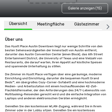
Galerie anzeigen (15)
Übersicht
Meetingfläche
Gästezimmer
O
Über uns
Das Hyatt Place Austin Downtown liegt nur wenige Schritte von den 
besten Sehenswürdigkeiten der Innenstadt von Austin entfernt, 
darunter das Austin Convention Center (einen Block), das 6th Street 
Entertainment District, die University of Texas und eine Vielzahl von 
Restaurants, die darauf warten, Ihren Appetit auf köstliche Speisen 
und spannende Unterhaltung zu stillen.

Die Zimmer im Hyatt Place verfügen über eine geräumige, moderne 
Einrichtung und Einrichtung, darunter die bequemen Hyatt Grand 
Beds™, ein übergroßes Cozy-Corner-Sofabett und eine hochmoderne 
Medien- und Arbeitsstation mit einem hochauflösenden 42-Zoll-
Flachbildfernseher, der den Anforderungen des 24/7-Lebensstils von 
Multitasking-Reisenden gerecht wird und die einfache Integration von 
Laptops und anderen elektronischen Geräten ermöglicht.

Genießen Sie den kostenlosen WLAN-Zugang, während Sie in Ihrem 
Zimmer oder in der Lobby sitzen. Genießen Sie ein kostenloses 