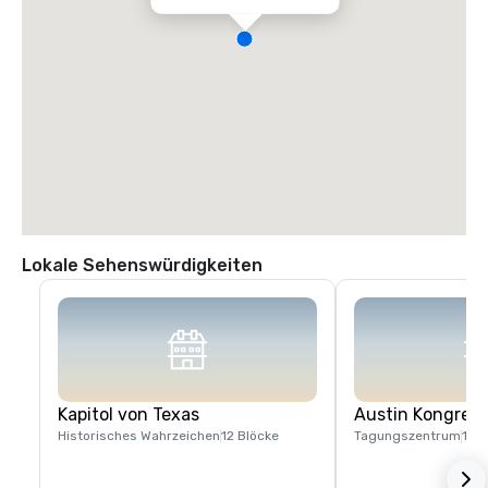
Lokale Sehenswürdigkeiten
Kapitol von Texas
Austin Kongres
Historisches Wahrzeichen
12 Blöcke
Tagungszentrum
1 Bl