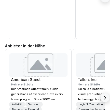
Anbieter in der Nähe
American Guest
Tallen, Inc
Mehrere Städte
Mehrere Städte
Our American Guest family builds
Tallen is a nationwide 
generations of experience into every
visual production and
travel program. Since 2002, our
technology. We provide
mission has been to capture the
solutions — from crea
Aktivität
Transport
Logistik/Dekoration
imagination of your corporate guests
Bevorzugtes Personal
state-of-the-art equi
Bevorzugtes Personal