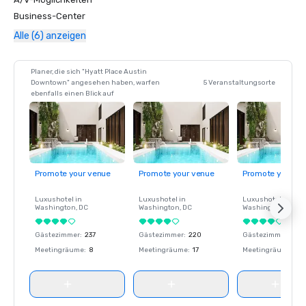
Business-Center
Alle (6) anzeigen
Planer, die sich "Hyatt Place Austin
Downtown" angesehen haben, warfen
5 Veranstaltungsorte
ebenfalls einen Blick auf
Promote your venue
Promote your venue
Promote your ve
Luxushotel in
Luxushotel in
Luxushotel in
Washington
, DC
Washington
, DC
Washington
, DC
Gästezimmer
:
237
Gästezimmer
:
220
Gästezimmer
:
237
Meetingräume
:
8
Meetingräume
:
17
Meetingräume
:
8