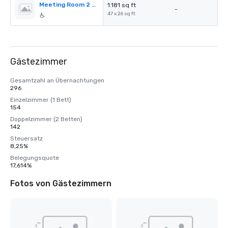
Meeting Room 2 & 3
1.181 sq ft
-
47 x 26 sq ft
Gästezimmer
Gesamtzahl an Übernachtungen
296
Einzelzimmer (1 Bett)
154
Doppelzimmer (2 Betten)
142
Steuersatz
8,25%
Belegungsquote
17,614%
Fotos von Gästezimmern