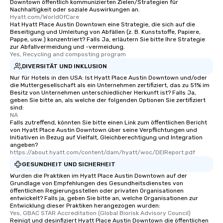
Downtown öffentlich kommunizierten Zielen/Strategien für
Nachhaltigkeit oder soziale Auswirkungen an.
Hyatt.com/WorldOfCare
Hat Hyatt Place Austin Downtown eine Strategie, die sich auf die
Beseitigung und Umleitung von Abfällen (z. B. Kunststoffe, Papiere,
Pappe, usw.) konzentriert? Falls Ja, erläutern Sie bitte Ihre Strategie
zur Abfallvermeidung und -vermeidung.
Yes, Recycling and composting program
DIVERSITÄT UND INKLUSION
Nur für Hotels in den USA: Ist Hyatt Place Austin Downtown und/oder
die Muttergesellschaft als ein Unternehmen zertifiziert, das zu 51% im
Besitz von Unternehmen unterschiedlicher Herkunft ist? Falls Ja,
geben Sie bitte an, als welche der folgenden Optionen Sie zertifiziert
sind:
NA
Falls zutreffend, könnten Sie bitte einen Link zum öffentlichen Bericht
von Hyatt Place Austin Downtown über seine Verpflichtungen und
Initiativen in Bezug auf Vielfalt, Gleichberechtigung und Integration
angeben?
https://about.hyatt.com/content/dam/hyatt/woc/DEIReport.pdf
GESUNDHEIT UND SICHERHEIT
Wurden die Praktiken im Hyatt Place Austin Downtown auf der
Grundlage von Empfehlungen des Gesundheitsdienstes von
öffentlichen Regierungsstellen oder privaten Organisationen
entwickelt? Falls ja, geben Sie bitte an, welche Organisationen zur
Entwicklung dieser Praktiken herangezogen wurden:
Yes, GBAC STAR Accreditation (Global Biorisk Advisory Council)
Reinigt und desinfiziert Hyatt Place Austin Downtown die öffentlichen