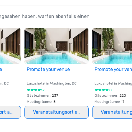
angesehen haben, warfen ebenfalls einen
e
Promote your venue
Promote your ve
on
, DC
Luxushotel in
Washington
, DC
Luxushotel in
Washing
Gästezimmer
:
237
Gästezimmer
:
220
Meetingräume
:
8
Meetingräume
:
17
ort auswählen
Veranstaltungsort auswählen
Veranstaltun