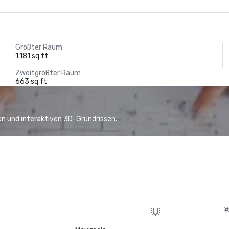
Größter Raum
1.181 sq ft
Zweitgrößter Raum
663 sq ft
n und interaktiven 3D-Grundrissen.