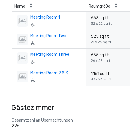
Name
Raumgröße
Meeting Room 1
663 sq ft
32 x 22 sq ft
Meeting Room Two
525 sq ft
21 x 25 sq ft
Meeting Room Three
655 sq ft
26 x 25 sq ft
Meeting Room 2 & 3
1.181 sq ft
47 x 26 sq ft
Gästezimmer
Gesamtzahl an Übernachtungen
296