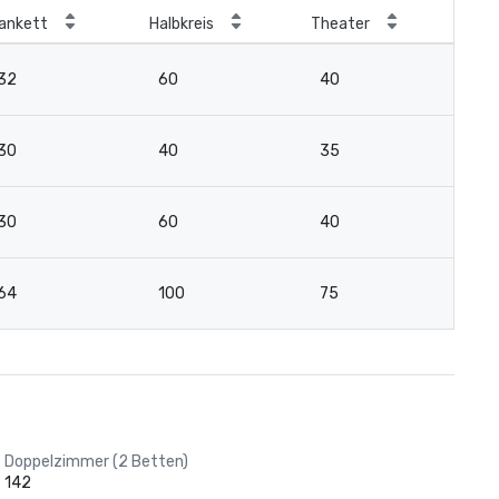
ankett
Halbkreis
Theater
Kla
32
60
40
3
30
40
35
2
30
60
40
3
64
100
75
5
Doppelzimmer (2 Betten)
142