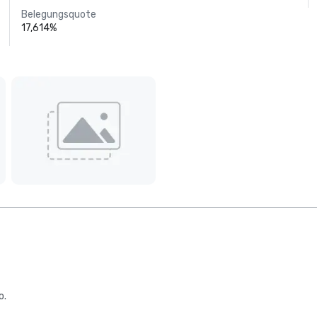
Belegungsquote
17,614%
o.