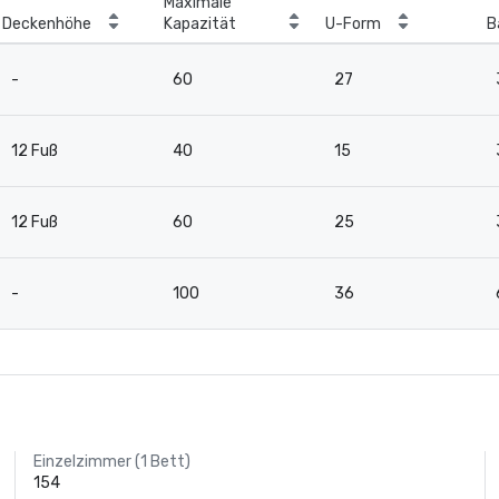
Maximale
Deckenhöhe
Kapazität
U-Form
B
-
60
27
12 Fuß
40
15
12 Fuß
60
25
-
100
36
Einzelzimmer (1 Bett)
154