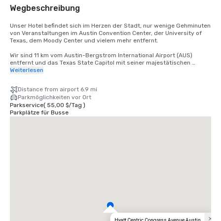
Wegbeschreibung
Unser Hotel befindet sich im Herzen der Stadt, nur wenige Gehminuten 
von Veranstaltungen im Austin Convention Center, der University of 
Texas, dem Moody Center und vielem mehr entfernt. 

Wir sind 11 km vom Austin-Bergstrom International Airport (AUS) 
entfernt und das Texas State Capitol mit seiner majestätischen 
Kuppel, die von vielen unserer Hotelzimmer aus zu sehen ist, erreichen 
Weiterlesen
Sie bequem zu Fuß.
Distance from airport 6.9 mi
Parkmöglichkeiten vor Ort
Parkservice
(
55,00 $
/
Tag
)
Parkplätze für Busse
Hyatt Centric Congress Avenue Austin