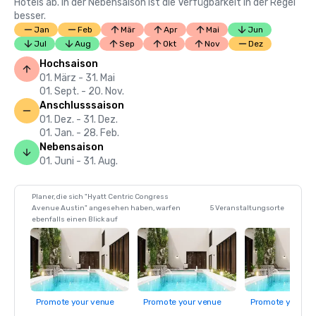
Hotels ab. In der Nebensaison ist die Verfügbarkeit in der Regel
besser.
Jan
Feb
Mär
Apr
Mai
Jun
Jul
Aug
Sep
Okt
Nov
Dez
Hochsaison
01. März - 31. Mai
01. Sept. - 20. Nov.
Anschlusssaison
01. Dez. - 31. Dez.
01. Jan. - 28. Feb.
Nebensaison
01. Juni - 31. Aug.
Planer, die sich "Hyatt Centric Congress
Avenue Austin" angesehen haben, warfen
5 Veranstaltungsorte
ebenfalls einen Blick auf
Promote your venue
Promote your venue
Promote your ve