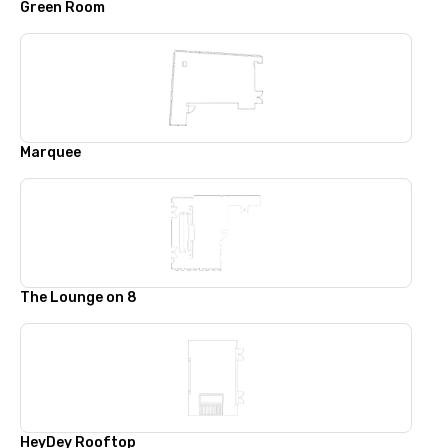
Green Room
Marquee
The Lounge on 8
HeyDey Rooftop