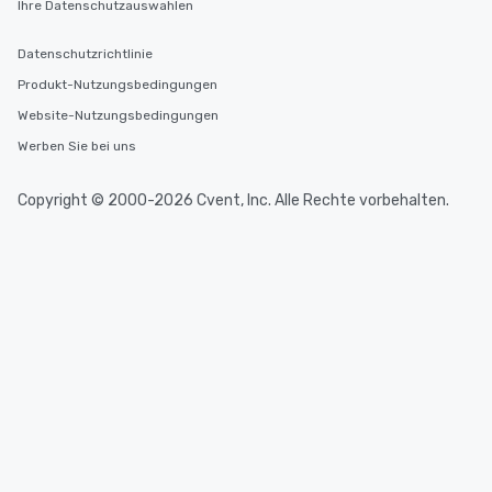
Ihre Datenschutzauswahlen
key. Whether you desire a tour during
business hours or early evening right
Datenschutzrichtlinie
after work, we can coordinate with
Produkt-Nutzungsbedingungen
you to provide options that fit your
needs. Go for as Long or as Short as
Website-Nutzungsbedingungen
You Like Along with flexible
Werben Sie bei uns
scheduling, Lip Smacking Foodie
Tours also provides a range of tour
Copyright © 2000-2026 Cvent, Inc. Alle Rechte vorbehalten.
durations. Our shortest tour is about
2.5 hours; our longest is about 5
hours, with optional add-ons and
incentives.