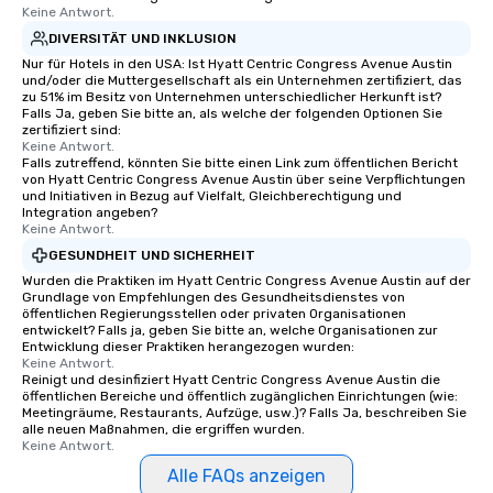
Memorable Experience for All Lip
Keine Antwort.
Smacking Foodie Tours offers a way
DIVERSITÄT UND INKLUSION
to gather and dine that few have
Nur für Hotels in den USA: Ist Hyatt Centric Congress Avenue Austin
experienced, and all are sure to
und/oder die Muttergesellschaft als ein Unternehmen zertifiziert, das
zu 51% im Besitz von Unternehmen unterschiedlicher Herkunft ist?
remember. Our one-of-a-kind tours
Falls Ja, geben Sie bitte an, als welche der folgenden Optionen Sie
are special, from the first stop to the
zertifiziert sind:
Keine Antwort.
last. It’s an experience that attendees
Falls zutreffend, könnten Sie bitte einen Link zum öffentlichen Bericht
will reminisce about long after they
von Hyatt Centric Congress Avenue Austin über seine Verpflichtungen
leave. Location, Location, Location
und Initiativen in Bezug auf Vielfalt, Gleichberechtigung und
Integration angeben?
One of the best reasons to book is the
Keine Antwort.
convenient and efficient way the
GESUNDHEIT UND SICHERHEIT
experience is designed. All
Wurden die Praktiken im Hyatt Centric Congress Avenue Austin auf der
restaurants are within an easy
Grundlage von Empfehlungen des Gesundheitsdienstes von
walking distance of each other. The
öffentlichen Regierungsstellen oder privaten Organisationen
entwickelt? Falls ja, geben Sie bitte an, welche Organisationen zur
short stroll allows your group
Entwicklung dieser Praktiken herangezogen wurden:
members a chance to engage in prime
Keine Antwort.
networking opportunities before
Reinigt und desinfiziert Hyatt Centric Congress Avenue Austin die
öffentlichen Bereiche und öffentlich zugänglichen Einrichtungen (wie:
heading to the next place on your tour
Meetingräume, Restaurants, Aufzüge, usw.)? Falls Ja, beschreiben Sie
itinerary. You Get a Dinner and a Show
alle neuen Maßnahmen, die ergriffen wurden.
Keine Antwort.
Our tours offer an exquisite feast plus
entertainment. All tours include a
Alle FAQs anzeigen