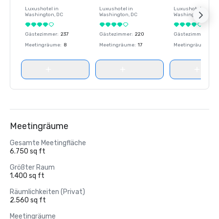
Luxushotel in
Luxushotel in
Luxushotel in
Washington
, DC
Washington
, DC
Washington
, DC
Gästezimmer
:
237
Gästezimmer
:
220
Gästezimmer
:
237
Meetingräume
:
8
Meetingräume
:
17
Meetingräume
:
8
Meetingräume
Gesamte Meetingfläche
6.750 sq ft
Größter Raum
1.400 sq ft
Räumlichkeiten (Privat)
2.560 sq ft
Meetingräume