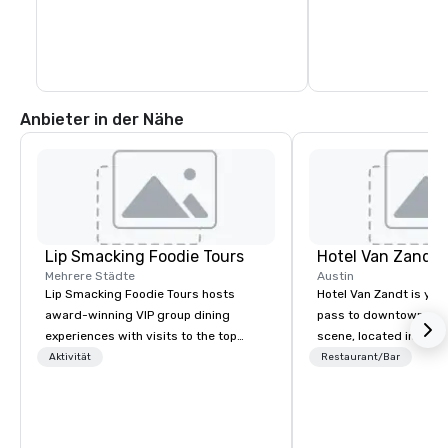
Hotspot in der Innens
lokale als auch nation
unterstützt.
Anbieter in der Nähe
Lip Smacking Foodie Tours
Hotel Van Zandt
Mehrere Städte
Austin
Lip Smacking Foodie Tours hosts
Hotel Van Zandt is you
award-winning VIP group dining
pass to downtown Aus
experiences with visits to the top
scene, located in the h
restaurants throughout the United
Rainey Street District. 
Aktivität
Restaurant/Bar
States. Choose either a daytime
rough-around-the-edg
activity or evening dine-around where
sophistication, from 
groups are escorted immediately to
accommodations to ou
the best tables in the house at the
rooftop pool. Elevate 