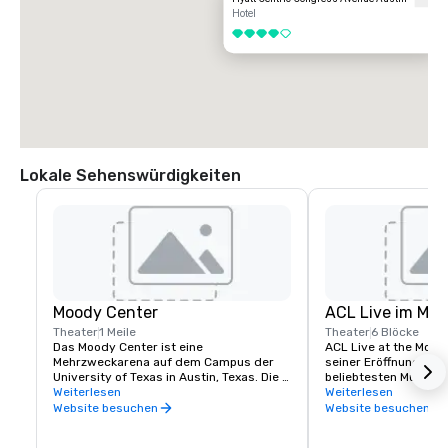
Hotel
4 von 5
Lokale Sehenswürdigkeiten
Moody Center
ACL Live im Moo
Theater
1 Meile
Theater
6 Blöcke
Das Moody Center ist eine 
ACL Live at the Moody
Mehrzweckarena auf dem Campus der 
seiner Eröffnung im J
University of Texas in Austin, Texas. Die 
beliebtesten Musikloka
Gesamtkapazität der Arena beträgt 
Weiterlesen
die Heimat des berüh
Weiterlesen
mehr als 15.000 Sitzplätze.
Fernsehprogramms Aus
Website besuchen
Website besuchen
und jedes Jahr finden
Konzerte statt. Es ist