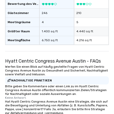
Feel Like a VIP at Each Stop With Lip
Bewertung des Veranstaltungsortes
Smacking Foodie Tours, you and your
Gästezimmer
246
210
group members never have to worry
about waiting in line to get into a top
Meetingräume
4
5
restaurant or being shown to a less
than desirable table. On our tours,
Größter Raum
1.400 sq ft
4.440 sq ft
everyone is treated like a VIP with
Meetingfläche
6.750 sq ft
4.216 sq ft
immediate seating upon arrival.
What’s more, your group may receive
a special warm welcome personally
from the restaurant chef. Menus can
Hyatt Centric Congress Avenue Austin - FAQs
be printed featuring your logo, too,
Werfen Sie einen Blick auf häufig gestellte Fragen von Hyatt Centric
which can be an added bonus for all
Congress Avenue Austin zu Gesundheit und Sicherheit, Nachhaltigkeit
those Instagram moments you share.
sowie Vielfalt und Inklusion.
For added ease, we can even arrange
NACHHALTIGE PRAKTIKEN
transportation pick-up and drop-off,
Bitte geben Sie Kommentare oder einen Link zu im Hyatt Centric
as well as an event photographer. And
Congress Avenue Austin öffentlich kommunizierten Zielen/Strategien
für Nachhaltigkeit oder soziale Auswirkungen an.
for groups that desire an extra luxe
Keine Antwort.
experience, we can also arrange for
Hat Hyatt Centric Congress Avenue Austin eine Strategie, die sich auf
an evening helicopter ride over the
die Beseitigung und Umleitung von Abfällen (z. B. Kunststoffe, Papiere,
Pappe, usw.) konzentriert? Falls Ja, erläutern Sie bitte Ihre Strategie
glittering lights of The Strip. A
zur Abfallvermeidung und -vermeidung.