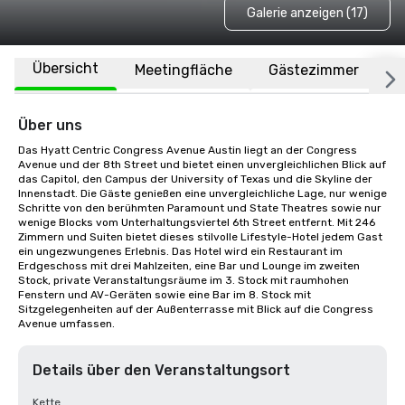
Galerie anzeigen (17)
Übersicht
Meetingfläche
Gästezimmer
O
Über uns
Das Hyatt Centric Congress Avenue Austin liegt an der Congress 
Avenue und der 8th Street und bietet einen unvergleichlichen Blick auf 
das Capitol, den Campus der University of Texas und die Skyline der 
Innenstadt. Die Gäste genießen eine unvergleichliche Lage, nur wenige 
Schritte von den berühmten Paramount und State Theatres sowie nur 
wenige Blocks vom Unterhaltungsviertel 6th Street entfernt. Mit 246 
Zimmern und Suiten bietet dieses stilvolle Lifestyle-Hotel jedem Gast 
ein ungezwungenes Erlebnis. Das Hotel wird ein Restaurant im 
Erdgeschoss mit drei Mahlzeiten, eine Bar und Lounge im zweiten 
Stock, private Veranstaltungsräume im 3. Stock mit raumhohen 
Fenstern und AV-Geräten sowie eine Bar im 8. Stock mit 
Sitzgelegenheiten auf der Außenterrasse mit Blick auf die Congress 
Avenue umfassen.
Details über den Veranstaltungsort
Kette