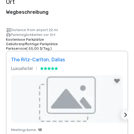
Ort
Wegbeschreibung
Distance from airport 22 mi
Parkmöglichkeiten vor Ort
Kostenlose Parkplätze
Gebührenpflichtige Parkplätze
Parkservice
(
55,00 $
/
Tag
)
The Ritz-Carlton, Dallas
Sher
Luxushotel
Hotel
Removed from favorites
Rem
Meetingräume
:
13
Meeti