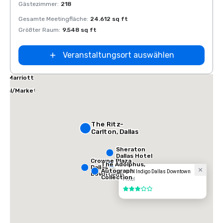
Gästezimmer
:
218
Gäste
Gesamte Meetingfläche
:
24.612 sq ft
Gesam
Größter Raum
:
9.548 sq ft
Größt
Veranstaltungsort auswählen
las Marriott
tes
ical/Market
ter
The Ritz-
Carlton, Dallas
Sheraton
Dallas Hotel
Crowne Plaza
The Adolphus,
Dallas
Autograph
Hotel Indigo Dallas Downtown
Downtown
Collection
Hotel
3 von 5