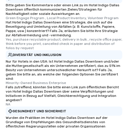
Bitte geben Sie Kommentare oder einen Link zu im Hotel Indigo Dallas
Downtown öffentlich kommunizierten Zielen/Strategien für
Nachhaltigkeit oder soziale Auswirkungen an.
Green Engage Program , Local Product Inventory, Volunteer Program
Hat Hotel Indigo Dallas Downtown eine Strategie, die sich auf die
Beseitigung und Umleitung von Abfällen (z. B. Kunststoffe, Papiere,
Pappe, usw.) konzentriert? Falls Ja, erläutern Sie bitte Ihre Strategie
zur Abfallvermeidung und -vermeidung.
Yes, purchase recyclable product, delivery in bulk , recycle office paper, 
think before you print, cancelled check in paper and distribution of 
folios by request
DIVERSITÄT UND INKLUSION
Nur für Hotels in den USA: Ist Hotel Indigo Dallas Downtown und/oder
die Muttergesellschaft als ein Unternehmen zertifiziert, das zu 51% im
Besitz von Unternehmen unterschiedlicher Herkunft ist? Falls Ja,
geben Sie bitte an, als welche der folgenden Optionen Sie zertifiziert
sind:
Minority-Owned Business Enterprise
Falls zutreffend, könnten Sie bitte einen Link zum öffentlichen Bericht
von Hotel Indigo Dallas Downtown über seine Verpflichtungen und
Initiativen in Bezug auf Vielfalt, Gleichberechtigung und Integration
angeben?
NA
GESUNDHEIT UND SICHERHEIT
Wurden die Praktiken im Hotel Indigo Dallas Downtown auf der
Grundlage von Empfehlungen des Gesundheitsdienstes von
öffentlichen Regierungsstellen oder privaten Organisationen