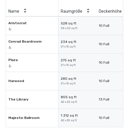
Name
Raumgröße
Deckenhöhe
Aristocrat
528 sq ft
10 Fuß
28 x 22 sq ft
Conrad Boardroom
234 sq ft
10 Fuß
21 x 15 sq ft
Plaza
275 sq ft
10 Fuß
21 x 15 sq ft
280 sq ft
Harwood
10 Fuß
21 x 15 sq ft
805 sq ft
The Library
13 Fuß
42 x 22 sq ft
1.312 sq ft
Majestic Ballroom
10 Fuß
42 x 32 sq ft