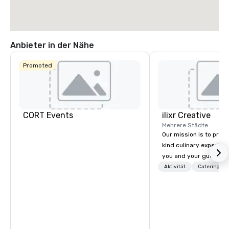
Anbieter in der Nähe
Promoted
CORT Events
ilixr Creative
Mehrere Städte
Our mission is to prov
kind culinary experien
you and your guests wi
memories and satiated
Aktivität
Catering
detail is meticulously 
our commitment to hosp
over 40 years of expe
in some of the world'
acclaimed restaurants,