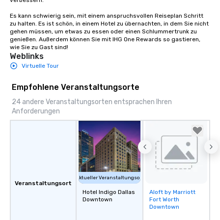
verbessern. 

Es kann schwierig sein, mit einem anspruchsvollen Reiseplan Schritt 
zu halten. Es ist schön, in einem Hotel zu übernachten, in dem Sie nicht 
gehen müssen, um etwas zu essen oder einen Schlummertrunk zu 
genießen. Außerdem können Sie mit IHG One Rewards so gastieren, 
wie Sie zu Gast sind!
Weblinks
Virtuelle Tour
Empfohlene Veranstaltungsorte
24 andere Veranstaltungsorten entsprachen Ihren
Anforderungen
Aktueller Veranstaltungsort
Veranstaltungsort
Hotel Indigo Dallas
Aloft by Marriott
Removed from
Downtown
Fort Worth
favorites
Downtown