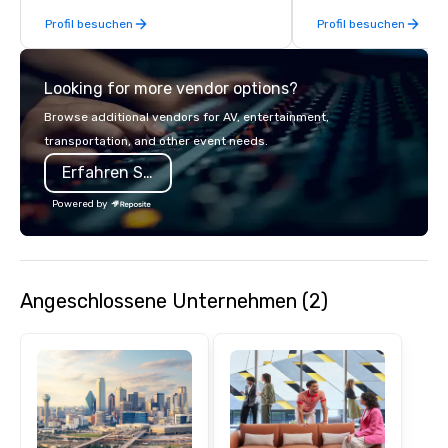
of excellence rarely fo
Profil besuchen
Profil besuchen
catering industry.
Looking for more vendor options?
Browse additional vendors for AV, entertainment,
transportation, and other event needs.
Erfahren Sie mehr
Powered by
Angeschlossene Unternehmen (2)