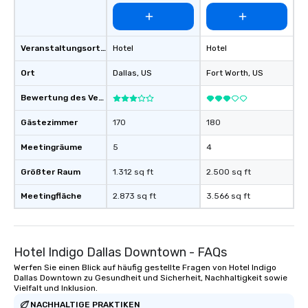
Veranstaltungsortstyp
Hotel
Hotel
Ort
Dallas
, US
Fort Worth
, US
Bewertung des Veranstaltungsortes
Gästezimmer
170
180
Meetingräume
5
4
Größter Raum
1.312 sq ft
2.500 sq ft
Meetingfläche
2.873 sq ft
3.566 sq ft
Hotel Indigo Dallas Downtown - FAQs
Werfen Sie einen Blick auf häufig gestellte Fragen von Hotel Indigo
Dallas Downtown zu Gesundheit und Sicherheit, Nachhaltigkeit sowie
Vielfalt und Inklusion.
NACHHALTIGE PRAKTIKEN