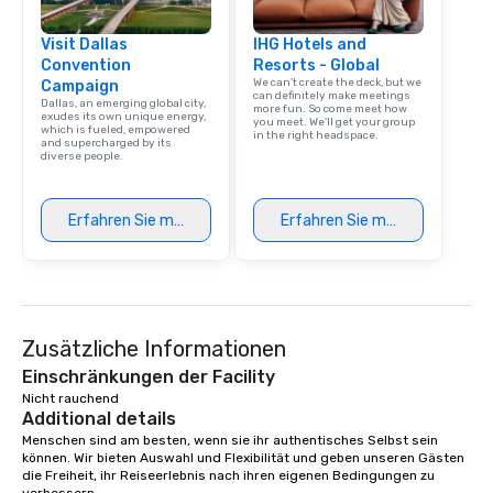
Visit Dallas
IHG Hotels and
Convention
Resorts - Global
We can't create the deck, but we
Campaign
can definitely make meetings
Dallas, an emerging global city,
more fun. So come meet how
exudes its own unique energy,
you meet. We'll get your group
which is fueled, empowered
in the right headspace.
and supercharged by its
diverse people.
Erfahren Sie mehr
Erfahren Sie mehr
Zusätzliche Informationen
Einschränkungen der Facility
Nicht rauchend 
Additional details
Menschen sind am besten, wenn sie ihr authentisches Selbst sein 
können. Wir bieten Auswahl und Flexibilität und geben unseren Gästen 
die Freiheit, ihr Reiseerlebnis nach ihren eigenen Bedingungen zu 