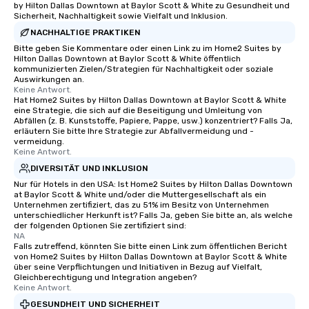
by Hilton Dallas Downtown at Baylor Scott & White zu Gesundheit und
Sicherheit, Nachhaltigkeit sowie Vielfalt und Inklusion.
NACHHALTIGE PRAKTIKEN
Bitte geben Sie Kommentare oder einen Link zu im Home2 Suites by
Hilton Dallas Downtown at Baylor Scott & White öffentlich
kommunizierten Zielen/Strategien für Nachhaltigkeit oder soziale
Auswirkungen an.
Keine Antwort.
Hat Home2 Suites by Hilton Dallas Downtown at Baylor Scott & White
eine Strategie, die sich auf die Beseitigung und Umleitung von
Abfällen (z. B. Kunststoffe, Papiere, Pappe, usw.) konzentriert? Falls Ja,
erläutern Sie bitte Ihre Strategie zur Abfallvermeidung und -
vermeidung.
Keine Antwort.
DIVERSITÄT UND INKLUSION
Nur für Hotels in den USA: Ist Home2 Suites by Hilton Dallas Downtown
at Baylor Scott & White und/oder die Muttergesellschaft als ein
Unternehmen zertifiziert, das zu 51% im Besitz von Unternehmen
unterschiedlicher Herkunft ist? Falls Ja, geben Sie bitte an, als welche
der folgenden Optionen Sie zertifiziert sind:
NA
Falls zutreffend, könnten Sie bitte einen Link zum öffentlichen Bericht
von Home2 Suites by Hilton Dallas Downtown at Baylor Scott & White
über seine Verpflichtungen und Initiativen in Bezug auf Vielfalt,
Gleichberechtigung und Integration angeben?
Keine Antwort.
GESUNDHEIT UND SICHERHEIT