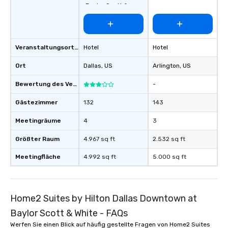
Baylor Scott &
White
Veranstaltungsortstyp
Hotel
Hotel
Ort
Dallas
, US
Arlington
, US
Bewertung des Veranstaltungsortes
-
Gästezimmer
132
143
Meetingräume
4
3
Größter Raum
4.967 sq ft
2.532 sq ft
Meetingfläche
4.992 sq ft
5.000 sq ft
Home2 Suites by Hilton Dallas Downtown at
Baylor Scott & White - FAQs
Werfen Sie einen Blick auf häufig gestellte Fragen von Home2 Suites