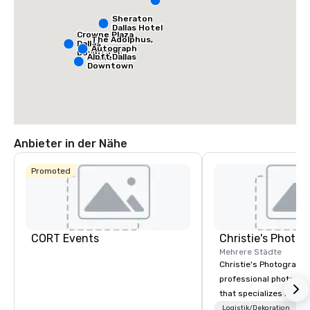
Sheraton
Dallas Hotel
Crowne Plaza
The Adolphus,
Dallas
Autograph
Downtown
Aloft Dallas
Collection
Downtown
Anbieter in der Nähe
Promoted
CORT Events
Mehrere Städte
Christie's Photographic
professional photogr
that specializes in ca
for corporate events.
Logistik/Dekoration