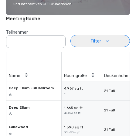
und interaktiven 3D-Grundrissen.
Meetingfläche
Teilnehmer
Filter
Name
Raumgröße
Deckenhöhe
Deep Ellum Full Ballroom
4.967 sq ft
21 Fuß
-
Deep Ellum
1.665 sq ft
21 Fuß
45 x 37 sq ft
Lakewood
1.590 sq ft
21 Fuß
30 x 53 sq ft