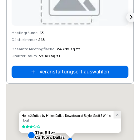
Removed from favorites
Rem
Meetingräume
:
13
Meeti
Gästezimmer
:
218
Gäste
Gesamte Meetingfläche
:
24.612 sq ft
Gesam
Größter Raum
:
9.548 sq ft
Größt
Veranstaltungsort auswählen
t
Home2 Suites by Hilton Dallas Downtown at Baylor Scott & White
Hotel
3 von 5
The Ritz-
Carlton, Dallas