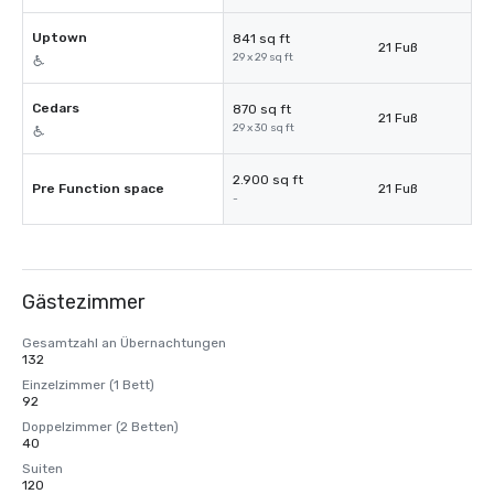
Uptown
841 sq ft
21 Fuß
29 x 29 sq ft
Cedars
870 sq ft
21 Fuß
29 x 30 sq ft
2.900 sq ft
Pre Function space
21 Fuß
-
Gästezimmer
Gesamtzahl an Übernachtungen
132
Einzelzimmer (1 Bett)
92
Doppelzimmer (2 Betten)
40
Suiten
120