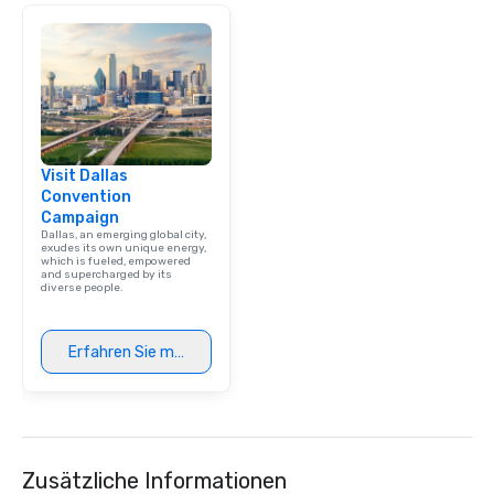
Visit Dallas
Convention
Campaign
Dallas, an emerging global city,
exudes its own unique energy,
which is fueled, empowered
and supercharged by its
diverse people.
Erfahren Sie mehr
Zusätzliche Informationen