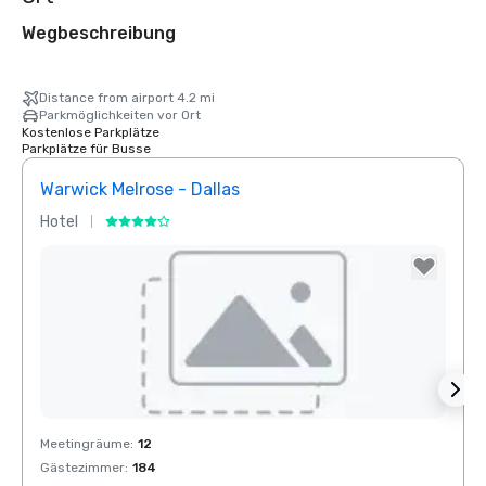
Wegbeschreibung
Distance from airport 4.2 mi
Parkmöglichkeiten vor Ort
Kostenlose Parkplätze
Parkplätze für Busse
Warwick Melrose - Dallas
Crow
Hotel
Hotel
Removed from favorites
Rem
Meetingräume
:
12
Meeti
Gästezimmer
:
184
Gäste