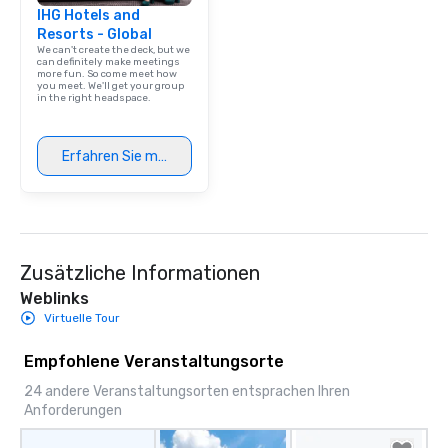
IHG Hotels and
Resorts - Global
We can't create the deck, but we
can definitely make meetings
more fun. So come meet how
you meet. We'll get your group
in the right headspace.
Erfahren Sie mehr
Zusätzliche Informationen
Weblinks
Virtuelle Tour
Empfohlene Veranstaltungsorte
24 andere Veranstaltungsorten entsprachen Ihren
Anforderungen