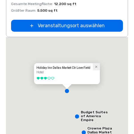
Gesamte Meetingfläche
:
12.200 sq ft
Gesam
Größter Raum
:
5.500 sq ft
Größt
Veranstaltungsort auswählen
Holiday Inn Dallas Market Ctr Love Field
Hotel
3 von 5
Budget Suites
of America
Empire
Central/Dallas
Crowne Plaza
Dallas Market