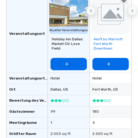
Aktueller Veranstaltungsort
Veranstaltungsort
Holiday Inn Dallas
Aloft by Marriott
Removed from
Market Ctr Love
Fort Worth
favorites
Field
Downtown
Veranstaltungsortstyp
Hotel
Hotel
Ort
Dallas
, US
Fort Worth
, US
Bewertung des Veranstaltungsortes
Gästezimmer
99
180
Meetingräume
1
4
Größter Raum
2.053 sq ft
2.500 sq ft