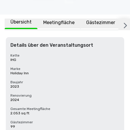
Übersicht
Meetingfläche
Gästezimmer
O
Details über den Veranstaltungsort
Kette
IHG
Marke
Holiday Inn
Baujahr
2023
Renovierung
2024
Gesamte Meetingfläche
2.053 sq ft
Gästezimmer
99