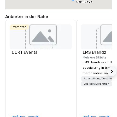
Ctr - Love
Field
Anbieter in der Nähe
Promoted
CORT Events
LMS Brandz
Mehrere Städte
LMS Brandz is a full-s
specializing in trade 
merchandise and muc
booth giveaways and 
Ausstattung/Geschenke
to executive gifting, d
Logistik/Dekoration
banners, signage, fulfi
logistics, shipping, al
commerce solutions we 
While there are many 
companies to choose f
Profil besuchen
Profil besuchen