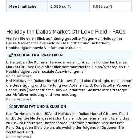
Meetingfläche
2.053 sq ft
3.566 sq ft
Holiday Inn Dallas Market Ctr Love Field - FAQs
Werfen Sie einen Blick auf häufig gestellte Fragen von Holiday Inn
Dallas Market Ctr Love Field zu Gesundheit und Sicherheit,
Nachhaltigkeit sowie Vielfalt und Inklusion.
NACHHALTIGE PRAKTIKEN
Bitte geben Sie Kommentare oder einen Link zu im Holiday Inn Dallas
Market Ctr Love Field öffentlich kommunizierten Zielen/Strategien für
Nachhaltigkeit oder soziale Auswirkungen an.
Keine Antwort.
Hat Holiday Inn Dallas Market Ctr Love Field eine Strategie, die sich auf
die Beseitigung und Umleitung von Abfällen (z. B. Kunststoffe, Papiere,
Pappe, usw.) konzentriert? Falls Ja, erläutern Sie bitte Ihre Strategie
zur Abfallvermeidung und -vermeidung.
Keine Antwort.
DIVERSITÄT UND INKLUSION
Nur für Hotels in den USA: Ist Holiday Inn Dallas Market Ctr Love Field
und/oder die Muttergesellschaft als ein Unternehmen zertifiziert, das
zu 51% im Besitz von Unternehmen unterschiedlicher Herkunft ist?
Falls Ja, geben Sie bitte an, als welche der folgenden Optionen Sie
zertifiziert sind:
Keine Antwort.