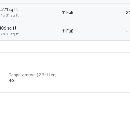
1.271 sq ft
11 Fuß
2
41 x 31 sq ft
486 sq ft
11 Fuß
-
27 x 18 sq ft
Doppelzimmer (2 Betten)
46
AC Hotel Dallas
by the Galleria