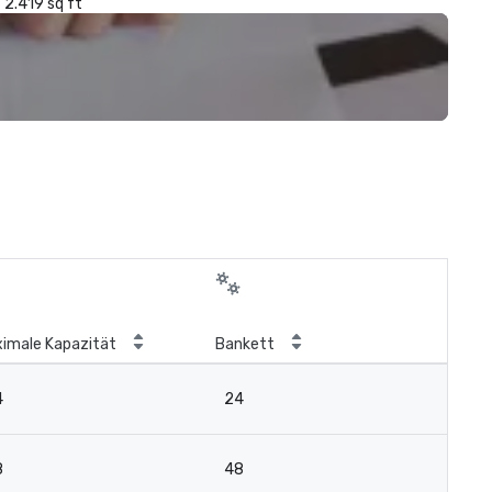
2.419 sq ft
imale Kapazität
Bankett
4
24
8
48