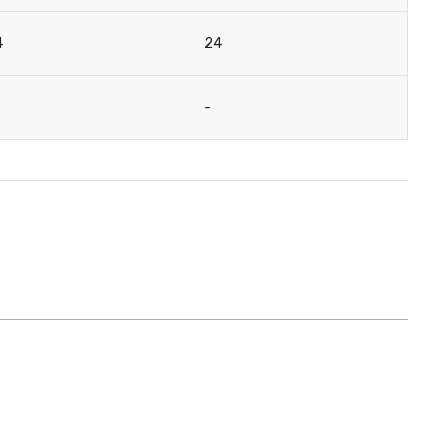
4
24
-
Red Roof Inn
North Dallas -
Park Central