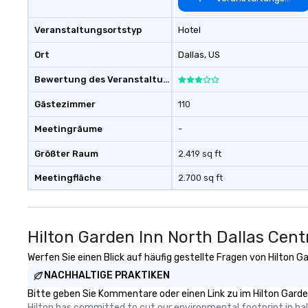
Veranstaltungsortstyp
Hotel
Ort
Dallas
, US
Bewertung des Veranstaltungsortes
Gästezimmer
110
Meetingräume
-
Größter Raum
2.419 sq ft
Meetingfläche
2.700 sq ft
Hilton Garden Inn North Dallas Cent
Werfen Sie einen Blick auf häufig gestellte Fragen von Hilton Ga
NACHHALTIGE PRAKTIKEN
Bitte geben Sie Kommentare oder einen Link zu im Hilton Garden
Hilton has committed to cut our environmental footprint in half