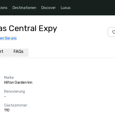
ions
Destinationen
Discover
Luxus
as Central Expy
en Sie uns
rt
FAQs
Marke
Hilton Garden Inn
Renovierung
-
Gästezimmer
110