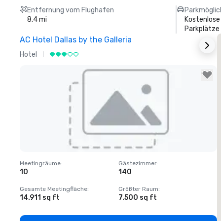
Entfernung vom Flughafen
Parkmöglic
8.4 mi
Kostenlose
Parkplätze
AC Hotel Dallas by the Galleria
Hotel
H
Removed from favorites
Meetingräume
:
Gästezimmer
:
M
10
140
Gesamte Meetingfläche
:
Größter Raum
:
G
14.911 sq ft
7.500 sq ft
1