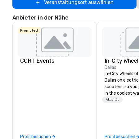
Veranstaltungsort auswählen
Anbieter in der Nähe
Promoted
CORT Events
In-City Wheel
Dallas
In-City Wheels of
Dallas on electri
scooters, so you 
in the coolest wa
tours are comple
Aktivität
customizable, so
which parts of D
see. And our guid
the business, so 
guaranteed to ha
Profil besuchen
Profil besuchen