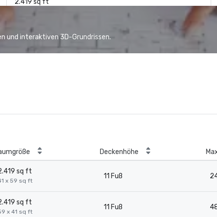
2.419 sq ft
n und interaktiven 3D-Grundrissen.
aumgröße
Deckenhöhe
Max
2.419 sq ft
11 Fuß
2
41 x 59 sq ft
2.419 sq ft
11 Fuß
4
59 x 41 sq ft