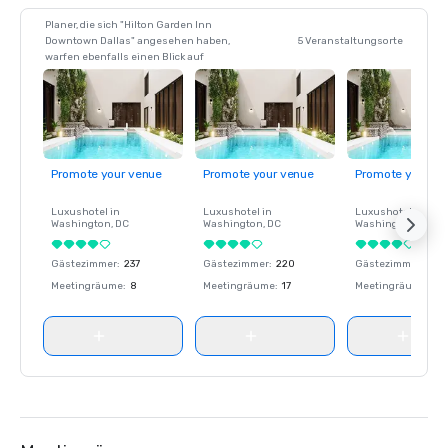
Planer, die sich "Hilton Garden Inn
Downtown Dallas" angesehen haben,
5 Veranstaltungsorte
warfen ebenfalls einen Blick auf
Promote your venue
Promote your venue
Promote your ve
Luxushotel in
Luxushotel in
Luxushotel in
Washington
, DC
Washington
, DC
Washington
, DC
Gästezimmer
:
237
Gästezimmer
:
220
Gästezimmer
:
237
Meetingräume
:
8
Meetingräume
:
17
Meetingräume
:
8