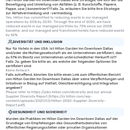
Hat Hilton Garden Inn Downtown Dallas eine Strategie, die sich auf die
Beseitigung und Umleitung von Abfällen (z. B. Kunststoffe, Papiere,
Pappe, usw.) konzentriert? Falls Ja, erläutern Sie bitte Ihre Strategie
zur Abfallvermeidung und -vermeidung.
Yes, Hilton has committed to reducing waste in our managed 
operations by 50% by 2030. Through the end of 2020, we have 
reduced waste in our managed portfolio by 73% since our 2008 
baseline, and our managed and franchised hotels have reduced waste 
by 62%.
DIVERSITÄT UND INKLUSION
Nur für Hotels in den USA: Ist Hilton Garden Inn Downtown Dallas
und/oder die Muttergesellschaft als ein Unternehmen zertifiziert, das
zu 51% im Besitz von Unternehmen unterschiedlicher Herkunft ist?
Falls Ja, geben Sie bitte an, als welche der folgenden Optionen Sie
zertifiziert sind:
Keine Antwort.
Falls zutreffend, könnten Sie bitte einen Link zum öffentlichen Bericht
von Hilton Garden Inn Downtown Dallas über seine Verpflichtungen und
Initiativen in Bezug auf Vielfalt, Gleichberechtigung und Integration
angeben?
Please refer to https://jobs.hilton.com/diversity and our annual 
Supplier Diversity Report (https://cr.hilton.com/wp-
content/uploads/2021/03/Hilton-2020-Supplier-Diversity-
Report.pdf).
GESUNDHEIT UND SICHERHEIT
Wurden die Praktiken im Hilton Garden Inn Downtown Dallas auf der
Grundlage von Empfehlungen des Gesundheitsdienstes von
öffentlichen Regierungsstellen oder privaten Organisationen