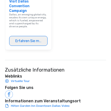
Visit Dallas
Convention
Campaign
Dallas, an emerging global city,
exudes its own unique energy,
which is fueled, empowered
and supercharged by its
diverse people.
Erfahren Sie mehr
Zusätzliche Informationen
Weblinks
Virtuelle Tour
Folgen Sie uns
Informationen zum Veranstaltungsort
Hilton Garden Inn Downtown Dallas Video