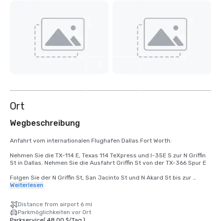
2
weitere
anzeigen
Ort
Wegbeschreibung
Anfahrt vom internationalen Flughafen Dallas Fort Worth:

Nehmen Sie die TX-114 E, Texas 114 TeXpress und I-35E S zur N Griffin 
St in Dallas. Nehmen Sie die Ausfahrt Griffin St von der TX-366 Spur E

Folgen Sie der N Griffin St, San Jacinto St und N Akard St bis zur 
Pacific Ave
Weiterlesen
Distance from airport 6 mi
Parkmöglichkeiten vor Ort
Parkservice
(
48,00 $
/
Tag
)