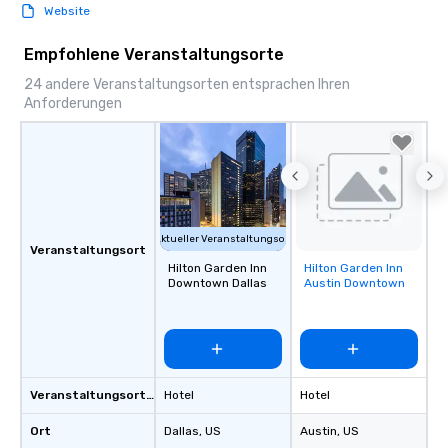
Website
Empfohlene Veranstaltungsorte
24 andere Veranstaltungsorten entsprachen Ihren
Anforderungen
Aktueller Veranstaltungsort
Veranstaltungsort
Hilton Garden Inn
Hilton Garden Inn
Removed from
Downtown Dallas
Austin Downtown
favorites
Veranstaltungsortstyp
Hotel
Hotel
Ort
Dallas
, US
Austin
, US