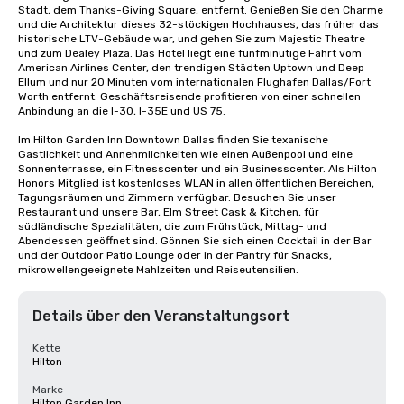
Stadt, dem Thanks-Giving Square, entfernt. Genießen Sie den Charme 
und die Architektur dieses 32-stöckigen Hochhauses, das früher das 
historische LTV-Gebäude war, und gehen Sie zum Majestic Theatre 
und zum Dealey Plaza. Das Hotel liegt eine fünfminütige Fahrt vom 
American Airlines Center, den trendigen Städten Uptown und Deep 
Ellum und nur 20 Minuten vom internationalen Flughafen Dallas/Fort 
Worth entfernt. Geschäftsreisende profitieren von einer schnellen 
Anbindung an die I-30, I-35E und US 75.

Im Hilton Garden Inn Downtown Dallas finden Sie texanische 
Gastlichkeit und Annehmlichkeiten wie einen Außenpool und eine 
Sonnenterrasse, ein Fitnesscenter und ein Businesscenter. Als Hilton 
Honors Mitglied ist kostenloses WLAN in allen öffentlichen Bereichen, 
Tagungsräumen und Zimmern verfügbar. Besuchen Sie unser 
Restaurant und unsere Bar, Elm Street Cask & Kitchen, für 
südländische Spezialitäten, die zum Frühstück, Mittag- und 
Abendessen geöffnet sind. Gönnen Sie sich einen Cocktail in der Bar 
und der Outdoor Patio Lounge oder in der Pantry für Snacks, 
mikrowellengeeignete Mahlzeiten und Reiseutensilien.
Details über den Veranstaltungsort
Kette
Hilton
Marke
Hilton Garden Inn