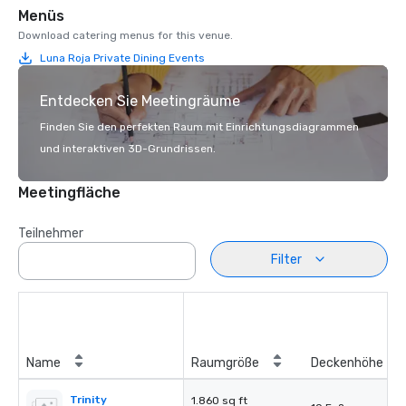
Menüs
Download catering menus for this venue.
Luna Roja Private Dining Events
Entdecken Sie Meetingräume
Finden Sie den perfekten Raum mit Einrichtungsdiagrammen
und interaktiven 3D-Grundrissen.
Meetingfläche
Teilnehmer
Filter
Name
Raumgröße
Deckenhöhe
Trinity
1.860 sq ft