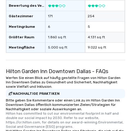
Bewertung des Veranstaltungsortes
Gästezimmer
171
254
Meetingräume
6
5
Größter Raum
1.860 sq ft
4.131 sq ft
Meetingfläche
5.000 sq ft
9.022 sq ft
Hilton Garden Inn Downtown Dallas - FAQs
Werfen Sie einen Blick auf häufig gestellte Fragen von Hilton Garden
Inn Downtown Dallas zu Gesundheit und Sicherheit, Nachhaltigkeit
sowie Vielfalt und Inklusion.
NACHHALTIGE PRAKTIKEN
Bitte geben Sie Kommentare oder einen Link zu im Hilton Garden Inn
Downtown Dallas öffentlich kommunizierten Zielen/Strategien für
Nachhaltigkeit oder soziale Auswirkungen an.
Hilton has committed to cut our environmental footprint in half and 
double our social impact by 2030. Refer to our website, 
https://cr.hilton.com, for details on our award-winning Environmental, 
Social and Governance (ESG) programs.