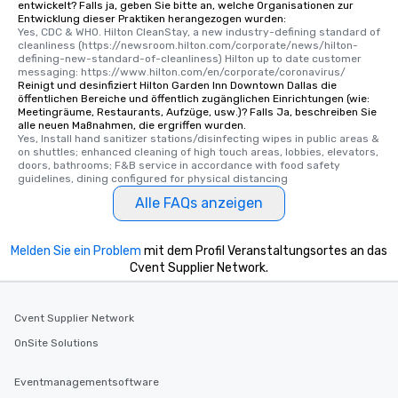
entwickelt? Falls ja, geben Sie bitte an, welche Organisationen zur
Entwicklung dieser Praktiken herangezogen wurden:
Yes, CDC & WHO. Hilton CleanStay, a new industry-defining standard of 
cleanliness (https://newsroom.hilton.com/corporate/news/hilton-
defining-new-standard-of-cleanliness) Hilton up to date customer 
messaging: https://www.hilton.com/en/corporate/coronavirus/
Reinigt und desinfiziert Hilton Garden Inn Downtown Dallas die
öffentlichen Bereiche und öffentlich zugänglichen Einrichtungen (wie:
Meetingräume, Restaurants, Aufzüge, usw.)? Falls Ja, beschreiben Sie
alle neuen Maßnahmen, die ergriffen wurden.
Yes, Install hand sanitizer stations/disinfecting wipes in public areas & 
on shuttles; enhanced cleaning of high touch areas, lobbies, elevators, 
doors, bathrooms; F&B service in accordance with food safety 
guidelines, dining configured for physical distancing
Alle FAQs anzeigen
Melden Sie ein Problem
mit dem Profil Veranstaltungsortes an das
Cvent Supplier Network.
Cvent Supplier Network
OnSite Solutions
Eventmanagementsoftware