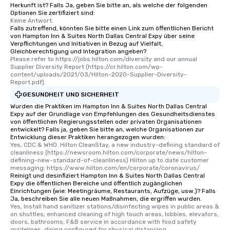
Herkunft ist? Falls Ja, geben Sie bitte an, als welche der folgenden
Optionen Sie zertifiziert sind:
Keine Antwort.
Falls zutreffend, könnten Sie bitte einen Link zum öffentlichen Bericht
von Hampton Inn & Suites North Dallas Central Expy über seine
Verpflichtungen und Initiativen in Bezug auf Vielfalt,
Gleichberechtigung und Integration angeben?
Please refer to https://jobs.hilton.com/diversity and our annual 
Supplier Diversity Report (https://cr.hilton.com/wp-
content/uploads/2021/03/Hilton-2020-Supplier-Diversity-
Report.pdf).
GESUNDHEIT UND SICHERHEIT
Wurden die Praktiken im Hampton Inn & Suites North Dallas Central
Expy auf der Grundlage von Empfehlungen des Gesundheitsdienstes
von öffentlichen Regierungsstellen oder privaten Organisationen
entwickelt? Falls ja, geben Sie bitte an, welche Organisationen zur
Entwicklung dieser Praktiken herangezogen wurden:
Yes, CDC & WHO. Hilton CleanStay, a new industry-defining standard of 
cleanliness (https://newsroom.hilton.com/corporate/news/hilton-
defining-new-standard-of-cleanliness) Hilton up to date customer 
messaging: https://www.hilton.com/en/corporate/coronavirus/
Reinigt und desinfiziert Hampton Inn & Suites North Dallas Central
Expy die öffentlichen Bereiche und öffentlich zugänglichen
Einrichtungen (wie: Meetingräume, Restaurants, Aufzüge, usw.)? Falls
Ja, beschreiben Sie alle neuen Maßnahmen, die ergriffen wurden.
Yes, Install hand sanitizer stations/disinfecting wipes in public areas & 
on shuttles; enhanced cleaning of high touch areas, lobbies, elevators, 
doors, bathrooms; F&B service in accordance with food safety 
guidelines, dining configured for physical distancing