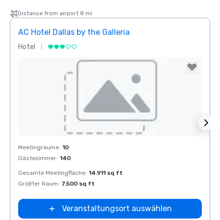
Distance from airport 8 mi
AC Hotel Dallas by the Galleria
The 
Hotel
Hotel
Removed from favorites
Rem
Meetingräume
:
10
Meeti
Gästezimmer
:
140
Gäste
el Dallas
Gesamte Meetingfläche
:
14.911 sq ft
Gesam
 Galleria
Größter Raum
:
7.500 sq ft
Größt
Veranstaltungsort auswählen
Extended