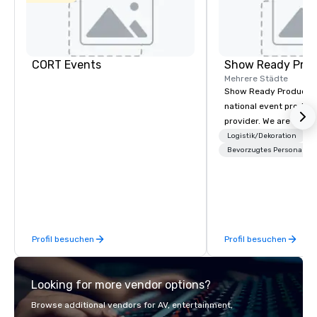
Hotel
Mockingbird
The Highland
CORT Events
Show Ready Prod
Dallas, Curio
Mehrere Städte
Collection by
Hilton
Show Ready Production
national event product
provider. We are your 
production partner fro
Logistik/Dekoration
La Quinta Inn
finish. Our team is ded
Bevorzugtes Personal
by Wyndham
Dallas Uptown
making sure we begin w
and leave you and you
inspired by the experi
Profil besuchen
Profil besuchen
Looking for more vendor options?
Browse additional vendors for AV, entertainment,