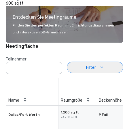
600 sq ft
Entdecken Sie Meetingräume
Finden Sie den perfekten Raum mit Einrichtungsdiagrammen
und interaktiven 3D-Grundrissen.
Meetingfläche
Teilnehmer
Filter
Name
Raumgröße
Deckenhöhe
1.200 sq ft
Dallas/Fort Worth
9 Fuß
24 x 50 sq ft