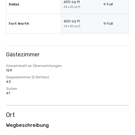
600 sq ft
Dallas
9 Fuß
24 x 25 sq ft
600 sq ft
Fort Worth
9 Fuß
24 x 25 sq ft
Gästezimmer
Gesamtzahl an Übernachtungen
124
Doppelzimmer (2 Betten)
43
Suiten
41
Ort
Wegbeschreibung