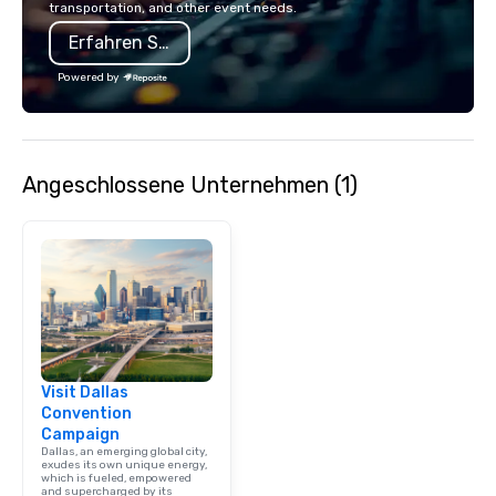
transportation, and other event needs.
Erfahren Sie mehr
Powered by
Angeschlossene Unternehmen (1)
Visit Dallas
Convention
Campaign
Dallas, an emerging global city,
exudes its own unique energy,
which is fueled, empowered
and supercharged by its