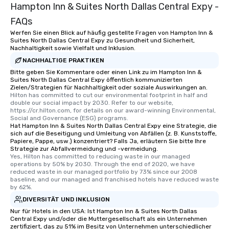
Hampton Inn & Suites North Dallas Central Expy -
FAQs
Werfen Sie einen Blick auf häufig gestellte Fragen von Hampton Inn &
Suites North Dallas Central Expy zu Gesundheit und Sicherheit,
Nachhaltigkeit sowie Vielfalt und Inklusion.
NACHHALTIGE PRAKTIKEN
Bitte geben Sie Kommentare oder einen Link zu im Hampton Inn &
Suites North Dallas Central Expy öffentlich kommunizierten
Zielen/Strategien für Nachhaltigkeit oder soziale Auswirkungen an.
Hilton has committed to cut our environmental footprint in half and 
double our social impact by 2030. Refer to our website, 
https://cr.hilton.com, for details on our award-winning Environmental, 
Social and Governance (ESG) programs.
Hat Hampton Inn & Suites North Dallas Central Expy eine Strategie, die
sich auf die Beseitigung und Umleitung von Abfällen (z. B. Kunststoffe,
Papiere, Pappe, usw.) konzentriert? Falls Ja, erläutern Sie bitte Ihre
Strategie zur Abfallvermeidung und -vermeidung.
Yes, Hilton has committed to reducing waste in our managed 
operations by 50% by 2030. Through the end of 2020, we have 
reduced waste in our managed portfolio by 73% since our 2008 
baseline, and our managed and franchised hotels have reduced waste 
by 62%.
DIVERSITÄT UND INKLUSION
Nur für Hotels in den USA: Ist Hampton Inn & Suites North Dallas
Central Expy und/oder die Muttergesellschaft als ein Unternehmen
zertifiziert, das zu 51% im Besitz von Unternehmen unterschiedlicher