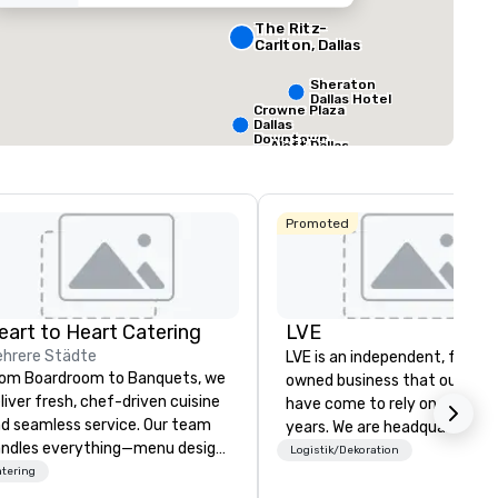
354
22
The Ritz-
Meetingfläche
:
Größter Raum
:
Gesamte Meeting
Carlton, Dallas
sq ft
7.063 sq ft
30.000 sq ft
Sheraton
Dallas Hotel
Crowne Plaza
Veranstaltungsort auswählen
Dallas
Downtown
Aloft Dallas
Downtown
Promoted
eart to Heart Catering
LVE
hrere Städte
LVE is an independent, family
om Boardroom to Banquets, we
owned business that our clie
liver fresh, chef-driven cuisine
have come to rely on for ove
d seamless service. Our team
years. We are headquartered 
ndles everything—menu design,
Las Vegas and have satellite
Logistik/Dekoration
ent coordination, and flawless
tering
offices in Nashville, Denver, Da
ecution—so you can focus on
and Orlando that offer