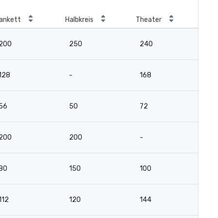
ankett
Halbkreis
Theater
Kla
200
250
240
17
128
-
168
12
56
50
72
5
200
200
-
-
80
150
100
5
112
120
144
10