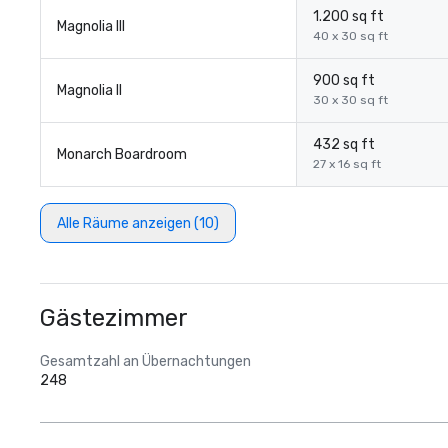
1.200 sq ft
Magnolia III
40 x 30 sq ft
900 sq ft
Magnolia II
30 x 30 sq ft
432 sq ft
Monarch Boardroom
27 x 16 sq ft
Alle Räume anzeigen (10)
Gästezimmer
Gesamtzahl an Übernachtungen
248