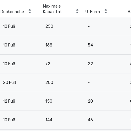
Maximale
Deckenhöhe
Kapazität
U-Form
B
10 Fuß
250
-
10 Fuß
168
54
10 Fuß
72
22
20 Fuß
200
-
12 Fuß
150
20
10 Fuß
144
46