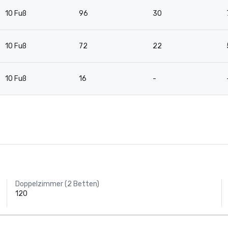
10 Fuß
96
30
10 Fuß
72
22
10 Fuß
16
-
Doppelzimmer (2 Betten)
120