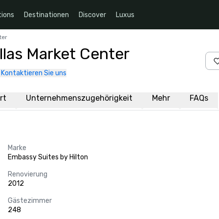
ions
Destinationen
Discover
Luxus
ter
llas Market Center
Kontaktieren Sie uns
rt
Unternehmenszugehörigkeit
Mehr
FAQs
Marke
Embassy Suites by Hilton
Renovierung
2012
Gästezimmer
248