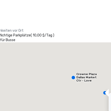
hkeiten vor Ort
lichtige Parkplätze
(
10,00 $
/
Tag
)
 für Busse
heraton Dallas Hotel
otel
Hotel
Crowne Plaza
Dallas Market
Ctr - Love
Field
Removed from favorites
Remov
eetingräume
:
Gästezimmer
:
Meetingr