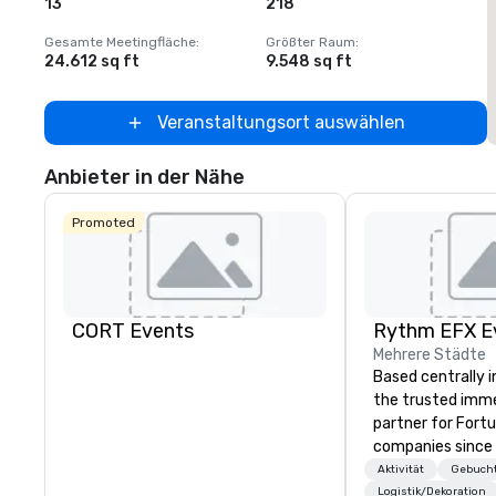
13
218
Gesamte Meetingfläche
:
Größter Raum
:
G
24.612 sq ft
9.548 sq ft
2
Veranstaltungsort auswählen
Anbieter in der Nähe
Promoted
CORT Events
Mehrere Städte
Based centrally i
the trusted imme
partner for Fort
companies since 2012. W
stunning premium
Aktivität
Gebucht
house custom sce
Logistik/Dekoration