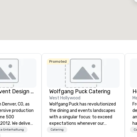
53
1.841
12
esamte Meetingfläche
:
Größter Raum
:
Gesamte 
27.841 sq ft
40.801 sq ft
17.000 
Veranstaltungsort auswählen
Promoted
Rythm EFX Event Design & Fabrication
Wolfgang Puck Catering
H
West Hollywood
Me
n Denver, CO, as
Wolfgang Puck has revolutionized
Fr
rsive production
the dining and events landscapes
de
une 500
with a singular focus: to exceed
an
e deliver
expectations whenever our
ha
 AV and in-
guests gather for a meal.
ev
e Unterhaltung
Catering
Ca
nic fabrication
Austrian-born Chef Wolfgang
ex