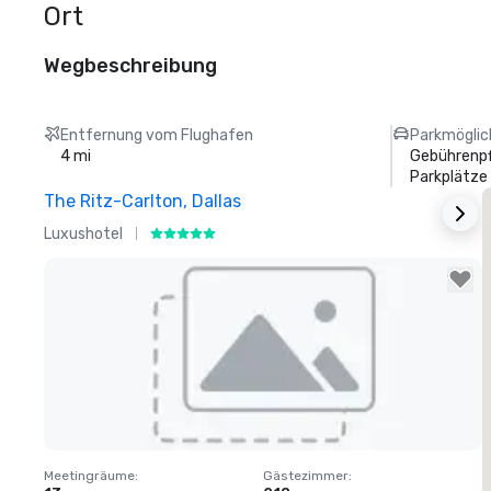
Ort
Wegbeschreibung
Entfernung vom Flughafen
Parkmöglic
4 mi
Gebührenpf
Parkplätze
The Ritz-Carlton, Dallas
S
Luxushotel
H
Removed from favorites
Meetingräume
:
Gästezimmer
:
M