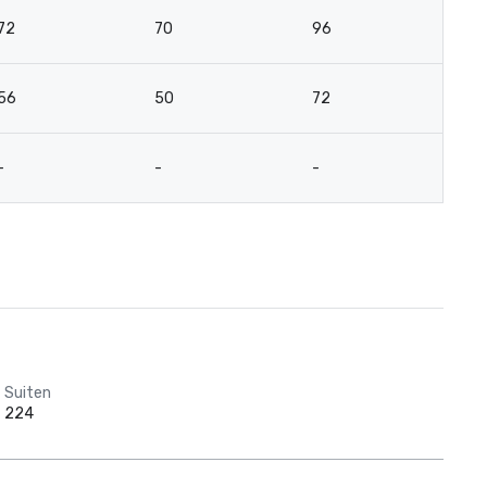
72
70
96
7
56
50
72
5
-
-
-
-
Suiten
224