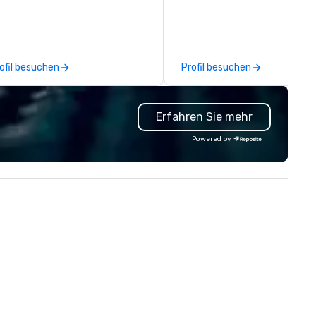
. Impress your team and
comprehensive tradeshow a
ients with Heart to Heart
exposition services in every 
tering—Dallas/Fort Worth’s
North American market. With 
emier choice for corporate and
capabilities in general
ofil besuchen
Profil besuchen
ivate events.
contracting, custom exhibit
building, graphic design, detail
and logistics. We are able to
Erfahren Sie mehr
troubleshoot any problem us
our extensive knowledge and
Powered by
experience to help you find a
implement the right solutions