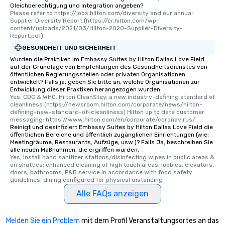
Gleichberechtigung und Integration angeben?
Please refer to https://jobs.hilton.com/diversity and our annual 
Supplier Diversity Report (https://cr.hilton.com/wp-
content/uploads/2021/03/Hilton-2020-Supplier-Diversity-
Report.pdf).
GESUNDHEIT UND SICHERHEIT
Wurden die Praktiken im Embassy Suites by Hilton Dallas Love Field
auf der Grundlage von Empfehlungen des Gesundheitsdienstes von
öffentlichen Regierungsstellen oder privaten Organisationen
entwickelt? Falls ja, geben Sie bitte an, welche Organisationen zur
Entwicklung dieser Praktiken herangezogen wurden:
Yes, CDC & WHO. Hilton CleanStay, a new industry-defining standard of 
cleanliness (https://newsroom.hilton.com/corporate/news/hilton-
defining-new-standard-of-cleanliness) Hilton up to date customer 
messaging: https://www.hilton.com/en/corporate/coronavirus/
Reinigt und desinfiziert Embassy Suites by Hilton Dallas Love Field die
öffentlichen Bereiche und öffentlich zugänglichen Einrichtungen (wie:
Meetingräume, Restaurants, Aufzüge, usw.)? Falls Ja, beschreiben Sie
alle neuen Maßnahmen, die ergriffen wurden.
Yes, Install hand sanitizer stations/disinfecting wipes in public areas & 
on shuttles; enhanced cleaning of high touch areas, lobbies, elevators, 
doors, bathrooms; F&B service in accordance with food safety 
guidelines, dining configured for physical distancing
Alle FAQs anzeigen
Melden Sie ein Problem
mit dem Profil Veranstaltungsortes an das