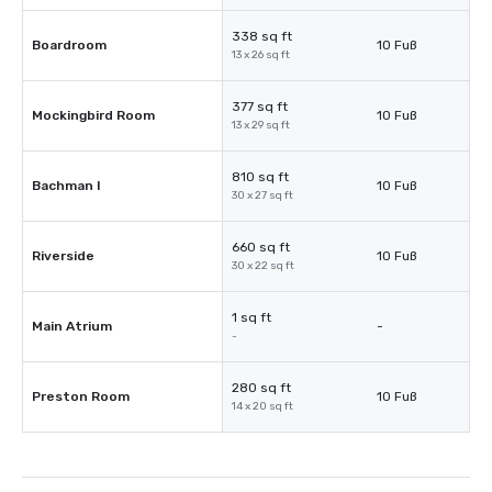
338 sq ft
Boardroom
10 Fuß
13 x 26 sq ft
377 sq ft
Mockingbird Room
10 Fuß
13 x 29 sq ft
810 sq ft
Bachman I
10 Fuß
30 x 27 sq ft
660 sq ft
Riverside
10 Fuß
30 x 22 sq ft
1 sq ft
Main Atrium
-
-
280 sq ft
Preston Room
10 Fuß
14 x 20 sq ft