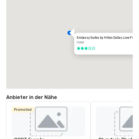
Embassy Suites by Hilton Dallas Love Field
Hotel
3 von 5
Anbieter in der Nähe
Promoted
Crowne Plaza
Dallas Market
Ctr - Love
Field