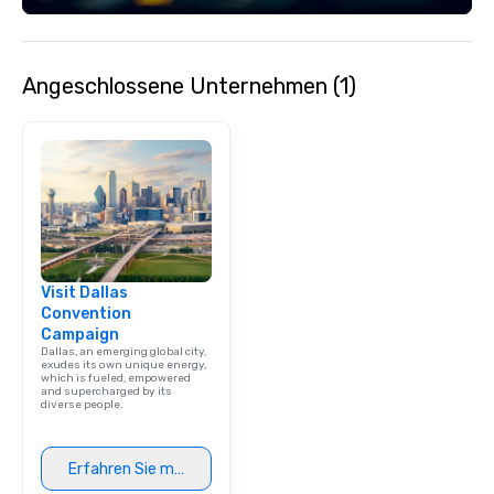
Angeschlossene Unternehmen (1)
Visit Dallas
Convention
Campaign
Dallas, an emerging global city,
exudes its own unique energy,
which is fueled, empowered
and supercharged by its
diverse people.
Erfahren Sie mehr