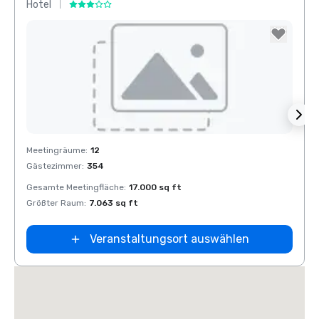
Hotel
Hotel
Removed from favorites
Rem
Meetingräume
:
12
Meeti
Gästezimmer
:
354
Gäste
Gesamte Meetingfläche
:
17.000 sq ft
Gesam
Größter Raum
:
7.063 sq ft
Größt
Veranstaltungsort auswählen