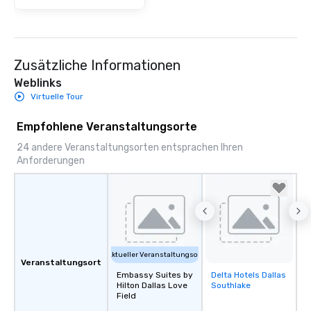
Zusätzliche Informationen
Weblinks
Virtuelle Tour
Empfohlene Veranstaltungsorte
24 andere Veranstaltungsorten entsprachen Ihren
Anforderungen
Aktueller Veranstaltungsort
Veranstaltungsort
Embassy Suites by
Delta Hotels Dallas
Removed from
Hilton Dallas Love
Southlake
favorites
Field