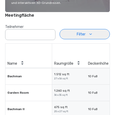
und interaktiven 3D-Grundrissen.
Meetingfläche
Teilnehmer
Filter
Name
Raumgröße
Deckenhöhe
1.512 sq ft
Bachman
10 Fuß
27 x 56 sq ft
1.260 sq ft
Garden Room
10 Fuß
36 x 35 sq ft
675 sq ft
Bachman II
10 Fuß
25 x 27 sq ft