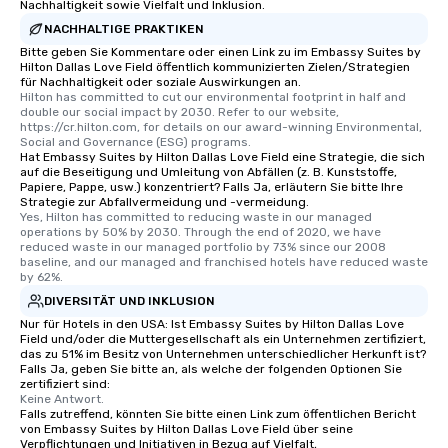
Nachhaltigkeit sowie Vielfalt und Inklusion.
NACHHALTIGE PRAKTIKEN
Bitte geben Sie Kommentare oder einen Link zu im Embassy Suites by
Hilton Dallas Love Field öffentlich kommunizierten Zielen/Strategien
für Nachhaltigkeit oder soziale Auswirkungen an.
Hilton has committed to cut our environmental footprint in half and 
double our social impact by 2030. Refer to our website, 
https://cr.hilton.com, for details on our award-winning Environmental, 
Social and Governance (ESG) programs.
Hat Embassy Suites by Hilton Dallas Love Field eine Strategie, die sich
auf die Beseitigung und Umleitung von Abfällen (z. B. Kunststoffe,
Papiere, Pappe, usw.) konzentriert? Falls Ja, erläutern Sie bitte Ihre
Strategie zur Abfallvermeidung und -vermeidung.
Yes, Hilton has committed to reducing waste in our managed 
operations by 50% by 2030. Through the end of 2020, we have 
reduced waste in our managed portfolio by 73% since our 2008 
baseline, and our managed and franchised hotels have reduced waste 
by 62%.
DIVERSITÄT UND INKLUSION
Nur für Hotels in den USA: Ist Embassy Suites by Hilton Dallas Love
Field und/oder die Muttergesellschaft als ein Unternehmen zertifiziert,
das zu 51% im Besitz von Unternehmen unterschiedlicher Herkunft ist?
Falls Ja, geben Sie bitte an, als welche der folgenden Optionen Sie
zertifiziert sind:
Keine Antwort.
Falls zutreffend, könnten Sie bitte einen Link zum öffentlichen Bericht
von Embassy Suites by Hilton Dallas Love Field über seine
Verpflichtungen und Initiativen in Bezug auf Vielfalt,